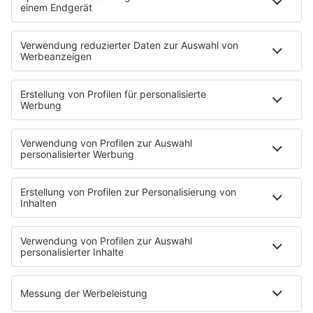
Strandbar
Putzfimmel
Deutschpop
Deutsche Liebeslieder
PODCASTS
Mit den Waffeln einer Frau
Frühstück bei Barbara
Brave & One
NotAufnahme
"Bewerbung und Karriere"
Aber bitte mit Schlager
Erdbeerkäse
Fitness mit M.A.R.K
Glück in Worten
Todesursache
Niemand muss ein Promi sein