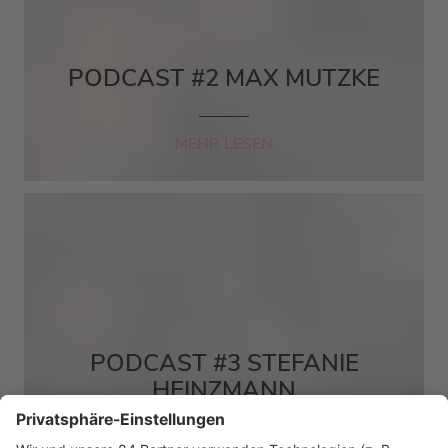
PODCAST #2 MAX MUTZKE
MEHR LESEN
PODCAST #3 STEFANIE
HEINZMANN