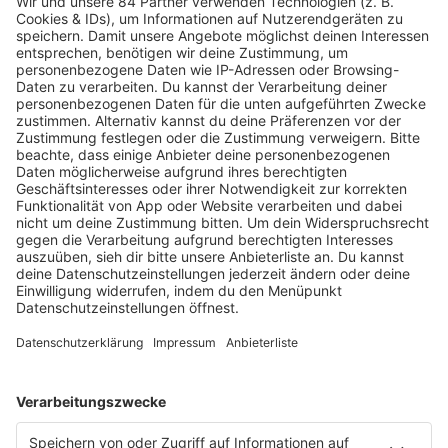
MEHR LESEN
HOME
RADIOS
barba radio
Lagerfeuer
Füße hoch
Schmusekatze
Song Contest
Mädelsabend
KnickKnack
Dinnerparty
Ich hasse Sport
Sonntag Morgen