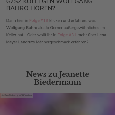
GZSZ KOLLEGEN WOLFGANG
BAHRO HÖREN?
Dann hier in
Folge #19
klicken und erfahren, was
Wolfgang Bahro
aka Jo Gerner außergewöhnliches im
Keller hat... Oder wollt ihr in
Folge #31
mehr über
Lena
Meyer Landrut
s Männergeschmack erfahren?
News zu Jeanette
Biedermann
ProSieben / Willi Weber