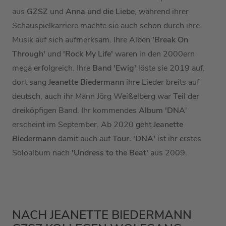
aus
GZSZ
und
Anna und die Liebe
, während ihrer
Schauspielkarriere machte sie auch schon durch ihre
Musik auf sich aufmerksam. Ihre Alben
'Break On
Through'
und
'Rock My Life'
waren in den 2000ern
mega erfolgreich. Ihre
Band 'Ewig'
löste sie 2019 auf,
dort sang
Jeanette Biedermann
ihre Lieder breits auf
deutsch, auch ihr Mann Jörg Weißelberg war Teil der
dreiköpfigen Band. Ihr kommendes
Album 'DNA
'
erscheint im September. Ab 2020 geht
Jeanette
Biedermann
damit auch auf
Tour. 'DNA'
ist ihr erstes
Soloalbum nach
'Undress to the Beat'
aus 2009.
NACH JEANETTE BIEDERMANN