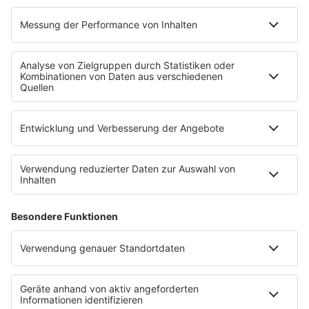
PROGRAMM
Mit den Waffeln einer Frau
SERVICE
Empfang
barba radio App
Impressum
Datenschutz
Datenschutz Facebook & Instagram
Datenschutzeinstellungen
Clubbedingungen
Allgemeine Teilnahmebedingungen
Werbung schalten
Waffel-Werbepartner
80s80s.de
90s90s.de
Schlagerplanetradio.com
1deutsch.de