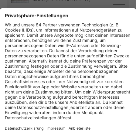
01.09.2023
Folge 175
#175 - TODESURSACHE - BIOLOGIE DES
INFO
TODES (TEIL 1)
25.08.2023
Folge 174
#174 - TODESURSACHE - DIGITALE
INFO
ABLENKUNG
18.08.2023
Folge 173
#173 - TODESURSACHE -
INFO
ABWÄRTSSTRUDEL DER NEGATIVITÄT
11.08.2023
Folge 172
#172 - TODESURSACHE - KOMPLIZIERTE
INFO
BEZIEHUNG
04.08.2023
Folge 171