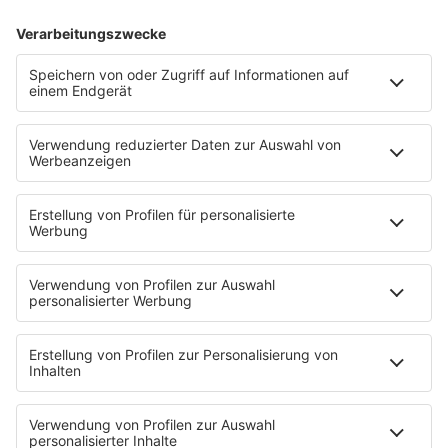
#171 - TODESURSACHE - FOKUS
INFO
21.07.2023
Folge 170
#170 - TODESURSACHE - INSIDE
INFO
TODESURSACHE
14.07.2023
Folge 169
#169 - TODESURSACHE - DRAMA IN
INFO
HAMBURG (TATORT NEWS)
07.07.2023
Folge 168
#168 - TODESURSACHE -
INFO
SELBSTBESTIMMTE PROPHEZEIUNG
30.06.2023
Folge 167
#167 - TODESURSACHE - DER FORENSIKER
INFO
(MARK BENECKE) - TEIL 2