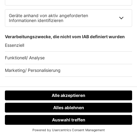
19.05.2023
Folge 161
#161 - TODESURSACHE - DÉJÀ-VU
INFO
12.05.2023
Folge 160
#160 - TODESURSACHE - ATTACKE AUF DIE
INFO
EINSATZKRÄFTE
08.05.2023
Folge 159
#159 - TODESURSACHE -
INFO
WIEDERHOLUNGSTÄTER
28.04.2023
Folge 158
#158 - TODESURSACHE - DER
INFO
LÜGENBARON
HOME
RADIOS
MENÜ
LOGIN
21.04.2023
Folge 157