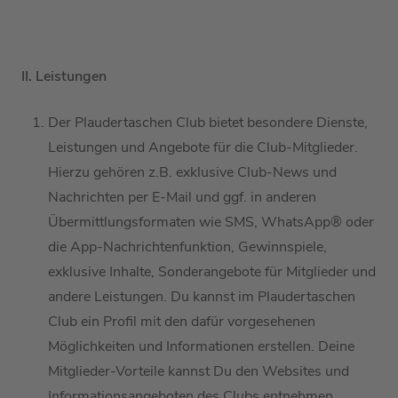
II. Leistungen
Der
Plaudertaschen Club
bietet
besondere
Dienste,
Leistungen und Angebote
für die
Club-Mitglieder
.
Hierzu gehören
z.B.
exklusive Club-News und
Nachrichten per E-Mail und ggf.
in
anderen
Übermittlungsformate
n
wie SMS
,
WhatsApp®
oder
die App-Nachrichtenfunktion
, Gewinnspiele,
exklusive Inhalte,
Sonderangebote für Mitglieder und
andere Leistungen.
Du kannst im
Plaudertaschen
Club
ein
Profil mit den dafür vorgesehenen
M
öglichkeiten und Informationen erstellen
.
Deine
Mitglieder-Vorteile kannst Du den Websites und
Informationsangeboten des Clubs entnehmen.