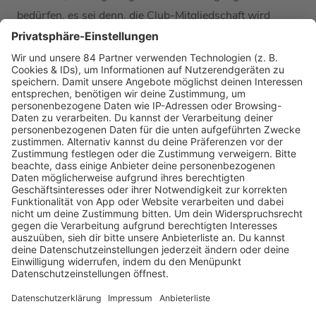
bedürfen
, es sei denn,
die Club-Mitgliedschaft
wird
dadurch nachteilig verändert.
Wir werden d
as
Mitglied
über derartige Änderungen in
Textform
oder durch anderweitige
Kommunikationsmittel
informieren, z.B. per Email
oder
über die Club-Webseiten
.
Hat eine Änderung
der Leistung oder der
Bedingungen
nach
vorstehenden Abs. 1
nicht nur
vorteilhafte Auswirkung
für Dich
, so steht
Dir
ein
Kündigungsrecht zum Wirksamwerden der
Änderung zu. Darauf werden wir das Mitglied im
Rahmen der Änderungsmitteilung hinweisen.
Für alle weitergehenden Änderungen von