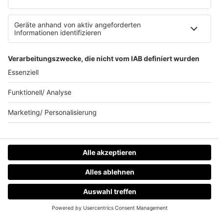
verpflichtet, an Streitbeilegungsverfahren vor einer
Verbraucherschlichtungsstelle teilzunehmen.
© Nachdruck und/oder Verwendung
ganz
oder in Teilen
nur mit schriftlicher Genehmigung
Stand:
0
3
/20
23
HOME
HOME
RADIOS
MENÜ
LOGIN
RADIOS