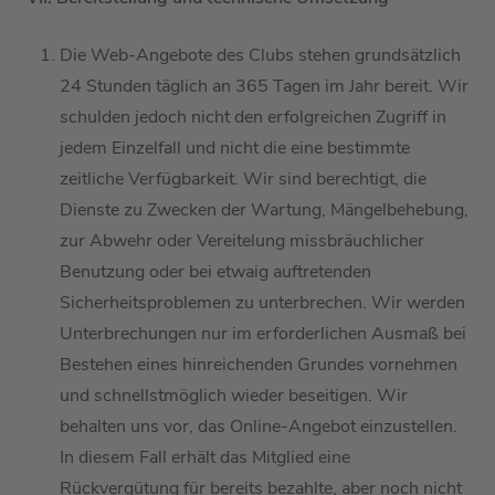
Die Web-Angebote des Clubs stehen
grundsätzlich
24 Stunden täglich
an 365 Tagen im Jahr bereit
.
Wir
schulden jedoch nicht den erfolgreichen
Zugriff
i
n
jedem
Einzelfall
und
nicht die
eine
bestimmte
zeitliche
Verfügbarkei
t
. Wir
sind berechtigt, die
Dienste zu Zwecken der Wartung, Mängelbehebung,
zur Abwehr oder Vereitelung missbräuchlicher
Benutzung oder bei etwaig auftretenden
Sicherheitsproblemen zu unterbrechen
.
Wir
werden
Unterbrechungen nur im erforderlichen Ausmaß bei
Bestehen eines
hinreichenden
Grundes vornehmen
und schnellstmöglich
wieder
beseitigen.
Wir
behalten uns
vor, das Online-Angebot einzustellen.
In diesem Fall erhält
das Mitglied
eine
Rückvergütung für
bereits bezahlte, aber noch nicht