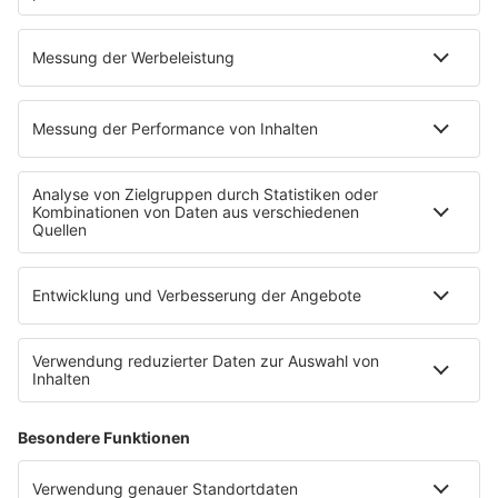
gewöhnlichen Aufenthaltes des Verbrauchers
gewährte Schutz nicht entzogen wird.
Sofern
das Mitglied
keinen allgemeinen
Gerichtsstand innerhalb der Bundesrepublik
Deutschland hat, ist Gerichtsstand
Kiel
.
Die etwaige Unwirksamkeit einzelner
Bestimmungen dieser
Clubbedingungen
berührt die
Wirksamkeit ihrer übrigen Bestimmungen nicht.
Anstelle der unwirksamen Punkte treten, soweit
vorhanden, die gesetzlichen Vorschriften. Soweit
dies für eine Vertragspartei eine unzumutbare Härte
darstellen würde, wird der Vertrag jedoch im
Ganzen unwirksam.
Wir sind grundsätzlich nicht bereit und auch nicht