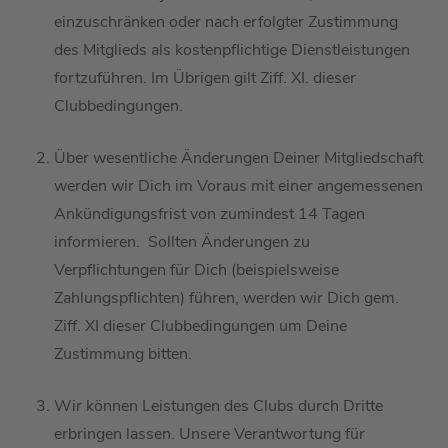
einzuschränken oder nach erfolgter Zustimmung
des Mitglieds als kostenpflichtige Dienstleistungen
fortzuführen.
Im Übrigen gilt
Ziff. XI. dieser
Clubbedingungen.
Über wesentliche Änderungen
D
einer Mitgliedschaft
werden wir Dich im Voraus mit einer angemessenen
Ankündigungsfrist von zumindest 14 Tagen
informieren.
Sollten Änderungen zu
Verpflichtungen für
D
ich
(beispielsweise
Zahlungspflichten)
führen,
werden wir Dich
gem.
Ziff. XI dieser Clubbedingungen
um Deine
Zustimmung bitten.
Wir können Leistung
en
des Clubs
durch Dritte
erbringen lassen
. Unsere
Verantwort
ung
für