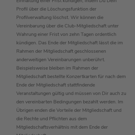
Einhaltung einer Frist
kündigen
, indem
D
u
D
ein
Profil über die Löschungsfunktion der
Profilverwaltung löschst.
Wir können
die
Vereinbarung über die Club-Mitgliedschaft
unter
Wahrung einer Frist von zehn Tagen
ordentlich
kündigen.
Das Ende der Mitgliedschaft lässt
die im
Rahmen der Mitgliedschaft geschlossenen
anderweitigen Vereinbarungen unberührt.
Beispielsweise bleiben im Rahmen der
Mitgliedschaft bestellte Konzertkarten fü
r
nach dem
Ende der Mitgliedschaft
stattfindende
Veranstaltungen
gültig und müssen
von Dir
auch zu
den vereinbarten Bedingungen bezahlt werden.
Im
Übrigen enden die Vorteile der Mitgliedschaft und
die Rechte und Pflichten aus dem
Mitgliedschaftsverhältnis mit dem Ende der