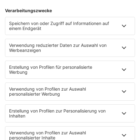
Leistungen und Bedingungen
werden wir Deine
Zustimmung einholen.
XII. Schlussbestimmungen
Diese
Clubbedingungen
gelten auch für die Nutzung
unsere
r
Internetangebote
außerhalb der
Bundesrepublik Deutschland.
Für den
Vertragsschluss steht ausschließlich die deutsche
Sprache zur Verfügung.
Es
gilt das Recht der Bundesrepublik Deutschland.
Gegenüber Verbrauchern gilt diese Rechtswahl nur,
soweit
ihnen
hierdurch der durch zwingende
Bestimmungen des Rechts des Staates des