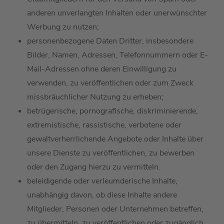
anderen
unverlangten Inhalten
oder unerwünschter
Werbung
zu nutzen;
personenbezogene Daten Dritter, insbesondere
Bilder,
Namen, Adressen, Telefonnummern oder E-
Mail-Adressen ohne deren Einwilligung
zu
verwenden,
zu veröffentlichen oder zum Zweck
missbräuchlicher Nutzung zu erheben;
betrügerische,
pornografische,
diskriminierende,
extremistische, rassistische, verbotene oder
gewaltverherrlichende Angebote oder Inhalte über
unsere Dienste zu veröffentlichen, zu bewerben
oder
den Zugang hierzu
zu vermitteln
.
beleidigende oder verleumderische Inhalte,
unabhängig davon, ob diese Inhalte andere
Mitglied
er
, Personen oder Unternehmen betreffen
,
zu
übermitteln, zu
veröffentlichen oder zugänglich