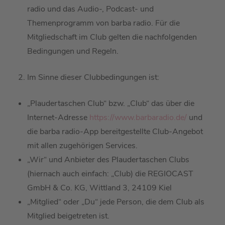
radio
und das Audio-, Podcast- und
Themenprogramm von
barba
radio
.
Für die
Mitgliedschaft im Club
gelten die
nachfolgenden
Bedingungen und Regeln.
Im Sinne dieser
Clubbedingungen
ist:
„
Plaudertaschen Club
“ bzw.
„
Club
“ das über die
Internet-Adresse
https://www.barbaradio.de/
und
die
barba
radio
-App
bereitgestellte Club-Angebot
mit allen zugehörigen Services
.
„Wir“ und Anbieter des
Plaudertaschen Club
s
(hiernach auch einfach: „Club) die REGIOCAST
GmbH & Co. KG,
Wittland
3, 24109 Kiel
„
Mitglied“
oder „
Du
“
jede
Person
, d
ie
dem Club als
Mitglied
beigetreten ist
.