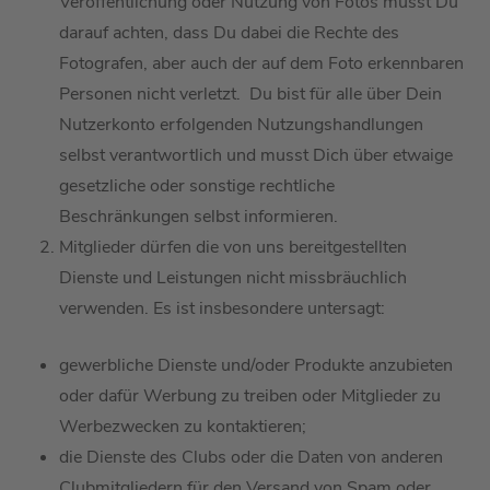
Veröffentlichung oder Nutzung von Fotos musst
D
u
darauf achten, dass
D
u dabei die Rechte des
Fotografen, aber auch der auf dem Foto erkennbaren
Personen nicht verletzt.
Du bist für alle
über Dein
Nutzerkonto erfolgenden Nutzungshandlungen
selbst verantwortlich und musst Dich über etwaige
gesetzliche oder sonstige rechtliche
Beschränkungen selbst informieren
.
Mitglieder
dürfen die von uns bereitgestellten
Dienste und Leistungen nicht missbräuchlich
verwenden. Es ist insbesondere untersagt:
g
ewerbliche
Dienste und/oder Produkte anzubieten
oder dafür Werbung zu treiben
oder Mitglieder zu
Werbezwecken zu kontaktieren;
die Dienste des Clubs
oder die Daten von anderen
Clubmitgliedern
für den Versand von Spam oder