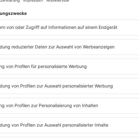
r samstags begrüßen Anika Reichel und Julian David einen pr
chen mit ihm über sein aktuelles Album, sein Privatleben und s
ung hört ihr das gesamte Interview - also auch das, was passier
eschaltet sind und im Radio Musik läuft.
ig, persönlich, unterhaltsam und jede Woche mit einer neuen Fo
 Viel Spaß!
Folge 291
13.06.2025
ROSS ANTONY
INFO
Folge 289
30.05.2025
DENNIS WILMS
INFO