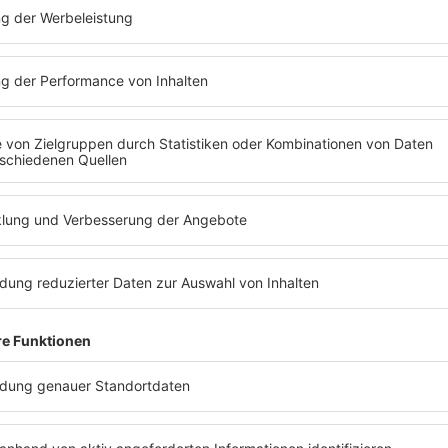
Folge 287
16.05.2025
LAURA WILDE
INFO
Folge 285
25.04.2025
LENA MARIE EN
INFO
Folge 283
11.04.2025
INKA BAUSE
INFO
Folge 281
28.03.2025
MICKIE KRAUSE
INFO
Folge 279
14.03.2025