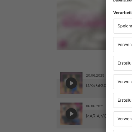
Imme
spre
Send
ausg
Lust
App!
20.06.2025
DAS GROSSE FINALE
06.06.2025
MARIA VOSKANIA