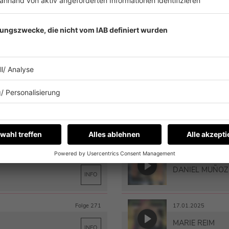
DORTHE KOLL
INFO
Folge 277
28.02.2025
NINO DE ANGE
INFO
Folge 275
21.02.2025
DIO
SOTIRIA
INFO
2024
Folge 273
31.01.2025
DANIEL MUÑOZ
INFO
Folge 271
17.01.2025
MARIE REIM
INFO