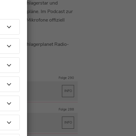
ominenten Schlagerstar und
eine Zukunftspläne. Im Podcast zur
t, wenn die Mikrofone offiziell
lge in der Schlagerplanet Radio-
Folge 290
INFO
Folge 288
INFO