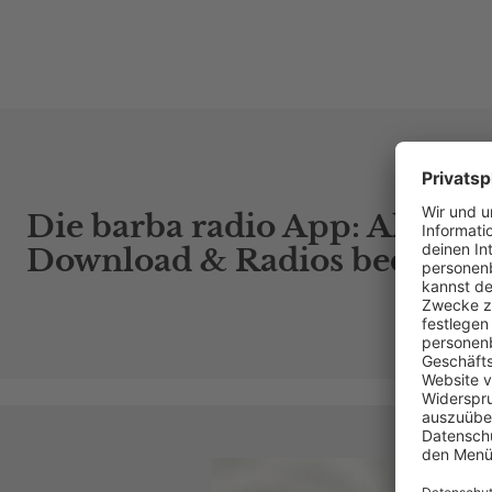
Die barba radio App: Alle Po
Download & Radios bequem f
AB