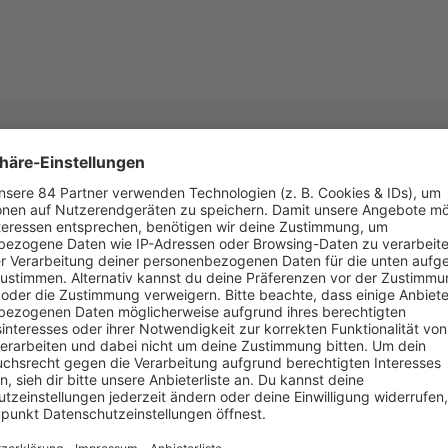
dcasts zum
ür unterwegs.
ER BITTE MIT SCHLAGER