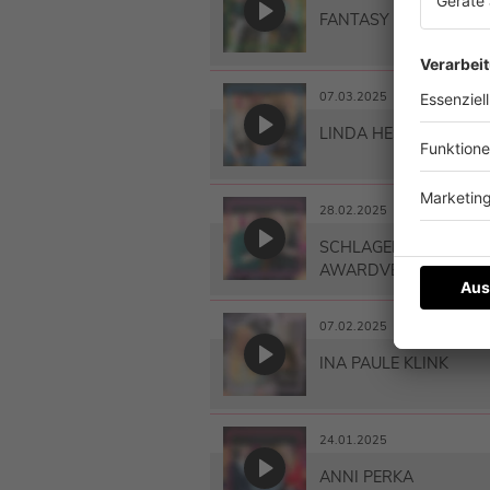
FANTASY
07.03.2025
LINDA HESSE
28.02.2025
SCHLAGERPLANET RA
AWARDVERLEIHUNG 
07.02.2025
INA PAULE KLINK
24.01.2025
ANNI PERKA