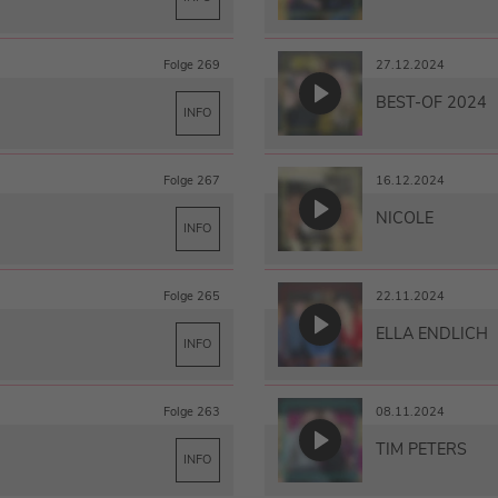
Folge 269
27.12.2024
BEST-OF 2024
INFO
Folge 267
16.12.2024
NICOLE
INFO
Folge 265
22.11.2024
ELLA ENDLICH
INFO
Folge 263
08.11.2024
TIM PETERS
INFO