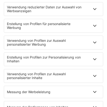
Deutschpop
Deutsche Liebeslieder
PODCASTS
Mit den Waffeln einer Frau
Frühstück bei Barbara
Brave & One
NotAufnahme
"Bewerbung und Karriere"
Aber bitte mit Schlager
Erdbeerkäse
Fitness mit M.A.R.K
Glück in Worten
Todesursache
Niemand muss ein Promi sein
PROGRAMM