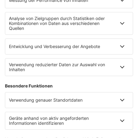
Mit den Waffeln einer Frau
SERVICE
Empfang
barba radio App
Impressum
Datenschutz
Datenschutz Facebook & Instagram
Datenschutzeinstellungen
Clubbedingungen
Allgemeine Teilnahmebedingungen
Werbung schalten
Waffel-Werbepartner
80s80s.de
90s90s.de
Schlagerplanetradio.com
1deutsch.de