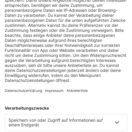
HOME
RADIOS
barba radio
Lagerfeuer
Füße hoch
Schmusekatze
Song Contest
Mädelsabend
KnickKnack
Dinnerparty
Ich hasse Sport
Sonntag Morgen
Strandbar
Putzfimmel