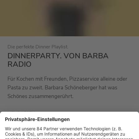
Die perfekte Dinner Playlist.
DINNERPARTY. VON BARBA
RADIO
Für Kochen mit Freunden, Pizzaservice alleine oder
Pasta zu zweit. Barbara Schöneberger hat was
Schönes zusammengerührt.
MEHR LESEN
ALLE RADIOS!