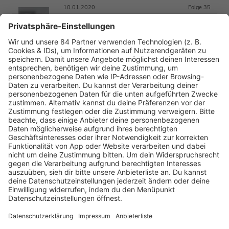
10.01.2020
Folge 35
REIF FÜR DEN JOBWECHSEL? #30
INFO
11.12.2019
Folge 34
POWERPOSE #29
INFO
30.10.2019
Folge 33
WIE SIE KÜNSTLICHE INTELLIGENZ BEI DER
INFO
BEWERBUNG NUTZEN – CHATBOTS- #28
19.10.2019
Folge 32
WAS HEISST EIGENTLICH: STELLEN SIE IHR L
INFO
ICHT AUF DEN SCHEFFEL? #27
17.10.2019
Folge 31
LINKEDIN – HINTERGRUNDBILD, PROFILBILD
INFO
#26