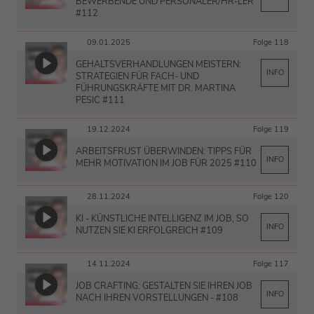
BEWERBENDE UND PERSONALER/HR-LER
#112
09.01.2025
Folge 118
GEHALTSVERHANDLUNGEN MEISTERN:
INFO
STRATEGIEN FÜR FACH- UND
FÜHRUNGSKRÄFTE MIT DR. MARTINA
PESIC #111
19.12.2024
Folge 119
ARBEITSFRUST ÜBERWINDEN: TIPPS FÜR
INFO
MEHR MOTIVATION IM JOB FÜR 2025 #110
28.11.2024
Folge 120
KI - KÜNSTLICHE INTELLIGENZ IM JOB, SO
INFO
NUTZEN SIE KI ERFOLGREICH #109
14.11.2024
Folge 117
JOB CRAFTING: GESTALTEN SIE IHREN JOB
INFO
NACH IHREN VORSTELLUNGEN - #108