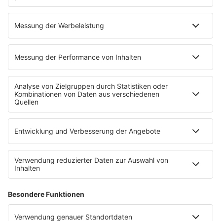
WALT DISNEY – WIE AUS TRÄUMEN
INFO
UMSETZBARE IDEEN WERDEN #21
14.04.2019
Folge 21
WERTE, WIE FINDE ICH HERAUS, WAS MIR
INFO
WIRKLICH WICHTIG IST? #20
25.03.2019
Folge 20
WER MOTIVIERT MICH? NICOLA FRITZE #18
INFO
18.03.2019
Folge 19
HABEN SIE AUCH DEN MONTAGSBLUES? 9
INFO
TIPPS ZUR MOTIVATION #19
14.03.2019
Folge 18
DIE SUBTILE MACHT STIMME #17
INFO