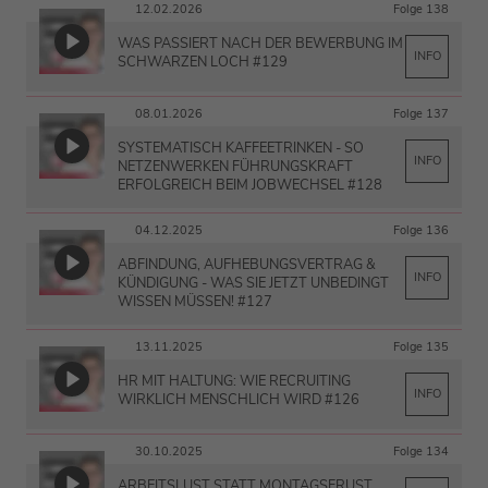
12.02.2026
Folge 138
WAS PASSIERT NACH DER BEWERBUNG IM
INFO
SCHWARZEN LOCH #129
08.01.2026
Folge 137
SYSTEMATISCH KAFFEETRINKEN - SO
INFO
NETZENWERKEN FÜHRUNGSKRAFT
ERFOLGREICH BEIM JOBWECHSEL #128
04.12.2025
Folge 136
ABFINDUNG, AUFHEBUNGSVERTRAG &
INFO
KÜNDIGUNG - WAS SIE JETZT UNBEDINGT
WISSEN MÜSSEN! #127
13.11.2025
Folge 135
HR MIT HALTUNG: WIE RECRUITING
INFO
WIRKLICH MENSCHLICH WIRD #126
30.10.2025
Folge 134
ARBEITSLUST STATT MONTAGSFRUST