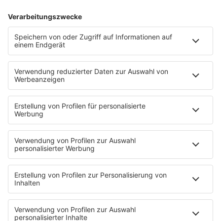
04.10.2019
Folge 28
MIR WURDE GEKÜNDIGT! #25
INFO
22.08.2019
Folge 27
ICH KANN DAS NICHT! #24
INFO
25.07.2019
Folge 26
WIE LESE ICH EINE
INFO
STELLENAUSSCHREIBUNG? #23
05.07.2019
Folge 30
FINDEN ODER GEFUNDEN WERDEN – IHRE
INFO
BEWERBUNGSSTRATEGIE #22
03.05.2019
Folge 22