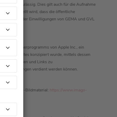
erständnis zulässig. Dies gilt auch für die Aufnahme
n. Klargestellt wird, dass die öffentliche
reams auch der Einwilligungen von GEMA und GVL
erprogramm
mer des Partnerprogramms von Apple Inc., ein
s für Websites konzipiert wurde, mittels dessen
 Werbeanzeigen und Links zu
stenerstattungen verdient werden können.
en wir IMAGO-Bildmaterial:
https://www.imago-