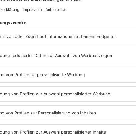
Rathausallee 72-76
22846 Norderstedt
Datenschutzbeauftragter
Sollten Sie Fragen im Bez
haben, so wenden Sie sich
compolicy GmbH, Dr. Chri
info@compolicy.de
r
An Streitbeilegungsverfah
wir nicht teil und sind hier
Urheberrecht
Der Inhalt unserer Websei
Urheberrechte sind zu beac
öffentliche Wiedergabe vo
von Audio-Streams in Platt