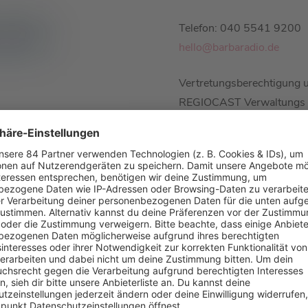
Telefon: 040 5541 9200
hello@barbaradio.de
Vertretungsberechtigung u
REGIOCAST Verwaltung
Registerangaben: Amtsger
Poelmann (Sprecher), Ma
Inhaltliche Verantwortun
Sebastian Voigt, Programmd
Wilhelm Kabus Straße 70
10829 Berlin
Zuständige Aufsichtsbeh
Medienanstalt Hamburg/S