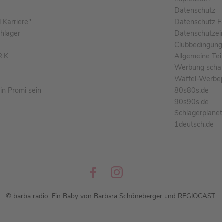
Datenschutz
Karriere"
Datenschutz F
chlager
Datenschutzei
Clubbedingun
R.K
Allgemeine Te
Werbung schal
Waffel-Werbe
n Promi sein
80s80s.de
90s90s.de
Schlagerplane
1deutsch.de
© barba radio. Ein Baby von Barbara Schöneberger und REGIOCAST.