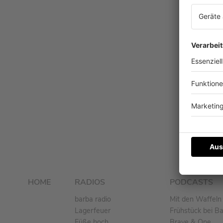
HOME
RADIOS
PODCASTS
barba radio
Mit den Waffeln 
Lagerfeuer
Frühstück bei B
Füße hoch
Brave & One