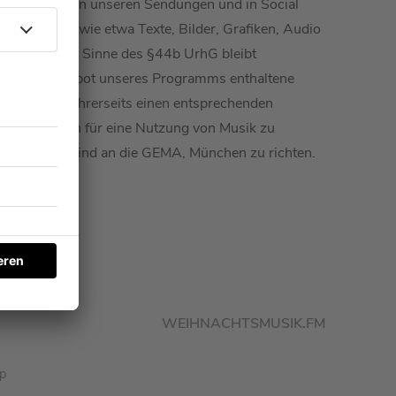
ser Website, in unseren Sendungen und in Social
ten Inhalte (wie etwa Texte, Bilder, Grafiken, Audio
ata Mining im Sinne des §44b UrhG bleibt
. Die im Angebot unseres Programms enthaltene
enziert, die ihrerseits einen entsprechenden
at. Anfragen für eine Nutzung von Musik zu
ta-Minings sind an die GEMA, München zu richten.
WEIHNACHTSMUSIK.FM
pp