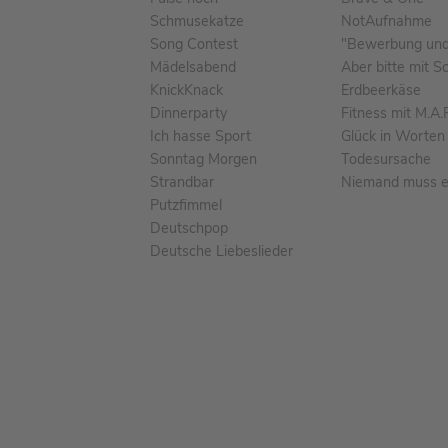
Schmusekatze
NotAufnahme
Song Contest
"Bewerbung und 
Mädelsabend
Aber bitte mit S
KnickKnack
Erdbeerkäse
Dinnerparty
Fitness mit M.A.
Ich hasse Sport
Glück in Worten
Sonntag Morgen
Todesursache
Strandbar
Niemand muss ei
Putzfimmel
Deutschpop
Deutsche Liebeslieder