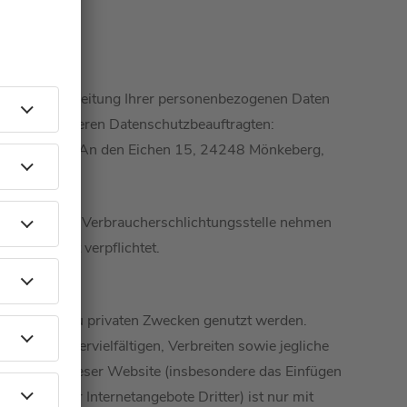
ug zur Verarbeitung Ihrer personenbezogenen Daten
 bitte an unseren Datenschutzbeauftragten:
stian Wolff, An den Eichen 15, 24248 Mönkeberg,
ren vor einer Verbraucherschlichtungsstelle nehmen
zu auch nicht verpflichtet.
te darf nur zu privaten Zwecken genutzt werden.
hten. Das Vervielfältigen, Verbreiten sowie jegliche
n Inhalten dieser Website (insbesondere das Einfügen
formen oder Internetangebote Dritter) ist nur mit