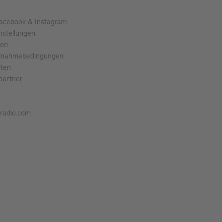
acebook & Instagram
nstellungen
gen
ilnahmebedingungen
ten
partner
tradio.com