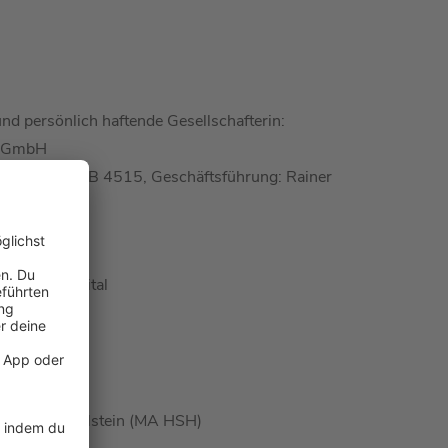
nd persönlich haftende Gesellschafterin:
s GmbH
icht Kiel, HRB 4515, Geschäftsführung: Rainer
rc Strüßmann
g
irektor digital
örde
chleswig-Holstein (MA HSH)