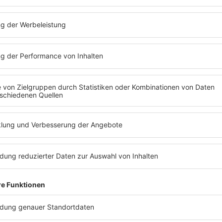
unserem schriftlichen Einv
in elektronische Datenbanke
Wiedergabe von Audio-St
bedarf.
Hinweis auf Apple Partn
Diese Website ist Teilneh
Partnerwerbeprogramm, da
durch die Platzierung von
itunes.apple.com Werbeko
Bildmaterial
Auf dieser Seite verwend
images.de
Text und Data Mining