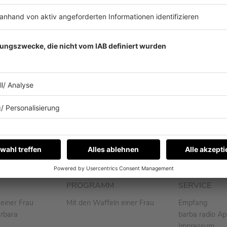
Eine Nutzung aller auf die
Media Angeboten eingestell
und Video) für Text und D
ausdrücklich vorbehalten
Musik ist von der GEMA liz
Vorbehalt ausgesprochen h
Zwecken des Text- und Da
PROGRAMM
SERVICE
einer Frau
Mit den Waffeln einer Frau
Empfang
arbara
barba radio A
Impressum