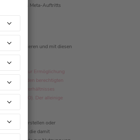
ung unseres Meta-Auftritts
n, zu präsentieren und mit diesen
 uns erfolgt zur Ermöglichung
eit bestehenden berechtigten
 des Rechtsverhältnisses
it. b) DSGVO). Der alleinige
rer Inhalte.
n, Beiträge erstellen oder
eln, erfolgt die damit