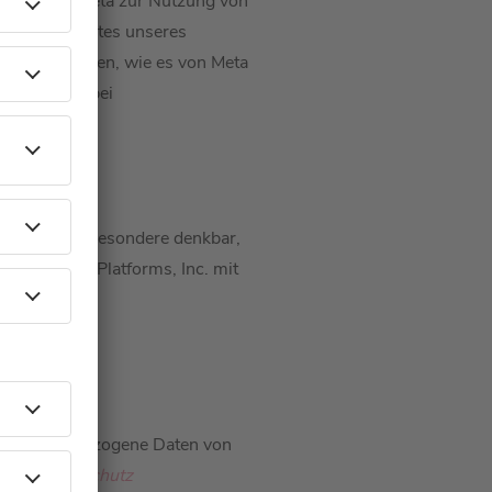
isses mit Meta zur Nutzung von
ationsangebotes unseres
 Interessenten, wie es von Meta
diese Daten bei
. Es ist insbesondere denkbar,
h die Meta Platforms, Inc. mit
n personenbezogene Daten von
o.de/datenschutz