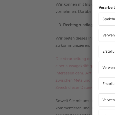
Wir können mit Insights nur an
vornehmen. Darüber hinaus erheb
Rechtsgrundlage
Wir bieten dieses Instagram-Prof
zu kommunizieren.
Die Verarbeitung der uns von Met
einer aussagekräftigen Darstell
Interessen gem. Art. 6 Abs. 1 l
zwischen Meta und allen Instagra
Zweck dieser Datenverarbeitung 
Soweit Sie mit uns über unser Ins
kommentieren und uns in diesem 