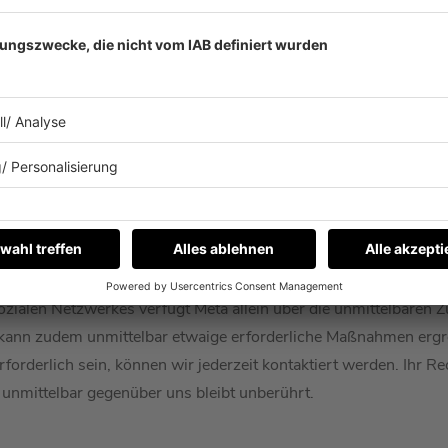
unter den
Einstellungen für Werbepräferenzen
beeinflussen, inwi
m-Profil erfasst werden darf. Weitere Möglichkeiten bieten di
ngs
oder das Formular zum Widerspruchsrecht unter:
https://
ezogenen Daten durch von Meta eingesetzte Cookies kann zud
wser-Einstellungen Cookies von Drittanbietern oder solche von 
a zur gemeinsamen Verantwortung ergibt sich im Wesentlichen
roffenenrechte, insbesondere Widersprüche, sinnvollerweise di
zialen Netzwerkes verfügt Meta allein über die unmittelbaren Z
 kann zudem unmittelbar etwaige erforderliche Maßnahmen ergre
forderlich sein, können wir jederzeit kontaktiert werden. Ihr 
nmittelbar gegenüber uns bleibt unberührt.