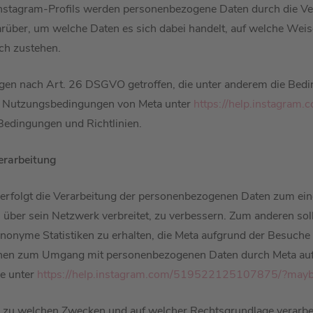
tagram-Profils werden personenbezogene Daten durch die Vera
arüber, um welche Daten es sich dabei handelt, auf welche Weis
ch zustehen.
gen nach Art. 26 DSGVO getroffen, die unter anderem die Bedi
ie Nutzungsbedingungen von Meta unter
https://help.instagr
Bedingungen und Richtlinien.
erarbeitung
erfolgt die Verarbeitung der personenbezogenen Daten zum ein
über sein Netzwerk verbreitet, zu verbessern. Zum anderen soll
anonyme Statistiken zu erhalten, die Meta aufgrund der Besuche
tionen zum Umgang mit personenbezogenen Daten durch Meta auf
ne unter
https://help.instagram.com/519522125107875/?mayb
 zu welchen Zwecken und auf welcher Rechtsgrundlage verarbei