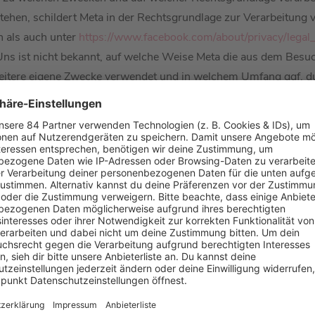
tehen, schildert Meta in der Rechtsgrundlage zur Verarbeitung 
n als auch unter
https://www.facebook.com/about/privacy/legal
s ist nicht bekannt, auf welche Weise Meta die aus dem Besuc
itere eigene Zwecke verwendet und in welchem Umfang ggf. d
 werden.
ls erfasst Meta auch IP-Adressen (nach Auskunft von Meta bei
okies setzen. Die u.a. auf dieser Grundlage erstellten Besuchers
n erstellt und ausschließlich in anonymisierter Form an uns üb
egenden Daten. Nähere Informationen hierzu finden Sie in den 
etreiber des Instagram-Profils die Nutzer besser erreichen kö
n auch demografische und geografische Auswertungen erstellt u
 unser Angebot inhaltlich zu optimieren. Eine Kenntnis von der I
r Meta-Produkte auf mehreren Endgeräten verwenden, kann di
, wenn es sich um registrierte und jeweils im eigenen Profil a