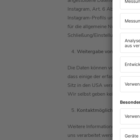
angestoßene Datenverarbeitung 
Instagram, Art. 6 Abs. 1 lit. b
Instagram-Profils und der Aufre
für die allgemeine Nutzung der P
Schließung/Einstellung des Betri
Weitergabe von Daten
Die Daten können von Meta auch 
dass einige der erfassten perso
Sitz in den USA verarbeitet werd
Wir selbst geben keine persone
Kontaktmöglichkeiten und R
Weitere Informationen zu den R
uns verarbeitet werden, finden S