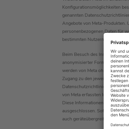
Konfigurationsmöglichkeiten bes
genannten Datenschutzrichtlinie
Angebote von Meta-Produkten. Un
personenbezogenen Daten für we
bestimmten Nutzern zugeordnet
Beim Besuch des Instagram-Profi
anonymisierter Form) und kann Co
werden von Meta ohne unser Zutu
Zugang zu den jeweils zugrundli
Datenschutzrichtlinien. Damit B
von Meta erfassten Informatione
Diese Informationen dienen dazu,
ausgeschlossen. Sofern Besuche
auch geräteübergreifend erfolgen