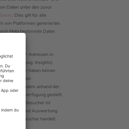
von Daten unter den zuvor
_bases
. Dies gilt für alle
h von Platformen generierten
urch Meta bestimmte Daten
 deutschen IP-Adressen in
tatistiken (sog. Insights)
ermittelt. Wir haben keinen
zuvor genannten
nnen, werden zudem anhand der
nd uns zur Verfügung gestellt.
dentität der Besucher ist
e Erfassung und Auswertung
ngemeldete Besucher handelt.