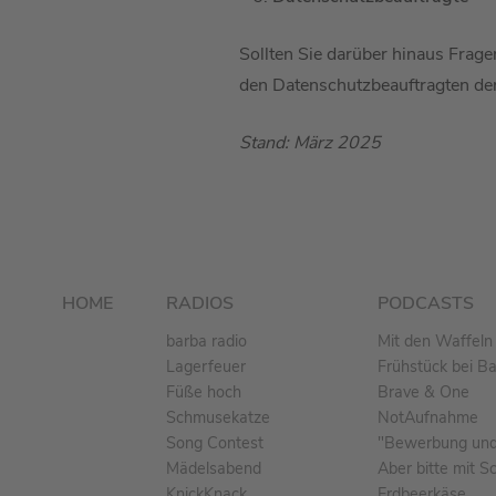
Sollten Sie darüber hinaus Frag
den Datenschutzbeauftragten der
Stand: März 2025
HOME
RADIOS
PODCASTS
barba radio
Mit den Waffeln 
Lagerfeuer
Frühstück bei B
Füße hoch
Brave & One
Schmusekatze
NotAufnahme
Song Contest
"Bewerbung und 
Mädelsabend
Aber bitte mit S
KnickKnack
Erdbeerkäse