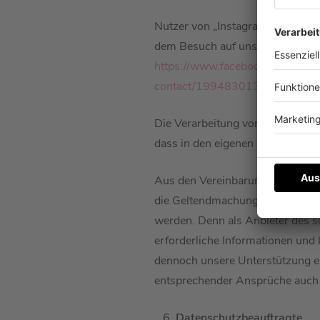
Nutzer von „Instagram“ können 
dem Besuch auf unserem Instagra
https://www.facebook.com/setti
contact/1994830130782319
Die Verarbeitung von personenb
dass in den eigenen Internetbro
Aus den Vereinbarungen mit Met
die Geltendmachung weiterer Bet
werden. Denn als Anbieter des so
erforderliche Informationen und
dennoch unsere Unterstützung er
entsprechender Ansprüche auch u
Datenschutzbeauftragte