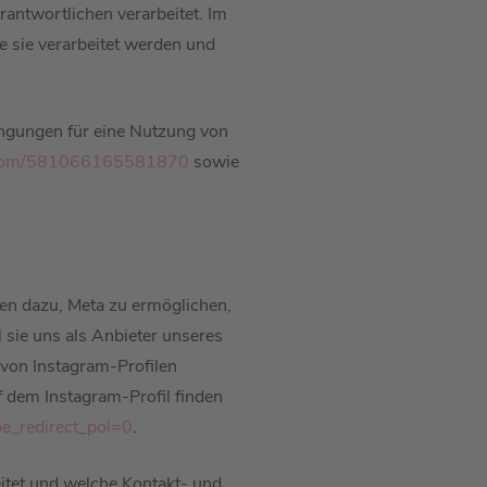
ntwortlichen verarbeitet. Im
e sie verarbeitet werden und
ngungen für eine Nutzung von
am.com/581066165581870
sowie
en dazu, Meta zu ermöglichen,
 sie uns als Anbieter unseres
 von Instagram-Profilen
 dem Instagram-Profil finden
e_redirect_pol=0
.
tet und welche Kontakt- und