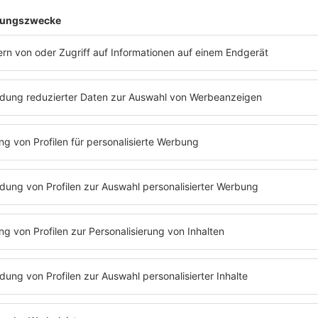
onyme Auswertungen auf Grundlage aggregierter Daten zur Nutz
en wir keine weiteren Daten aus dem Besuch unseres Profils.
il an, um uns interessierten Personen, die unser Profil besuche
a zur Verfügung gestellten statistischen Daten (Insights) durch
ung unseres Informationsangebotes (zur Wahrung unserer insow
it. f DSGVO und im Rahmen der gegebenen Funktionalitäten gem.
m-Nutzern zur Nutzung der Instagram-Plattform, Art. 6 Abs. 1 l
liegt in der anonymen Nutzung der Daten zur Verbesserung unse
tagram-Profil in Kontakt treten, insbesondere Inhalte übermittel
Zusammenhang auch Profilinformationen automatisiert übermitt