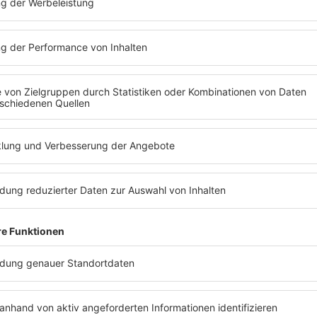
auf Grundlage des wechselseitig bestehenden Nutzungsverhältn
 DSGVO. Wir verarbeiten diese Daten nur zum Zwecke des Inform
chterhaltung der damit verbundenen Kommunikation mit unseren
lattform vorgesehen ist. Soweit es uns möglich ist, werden wir 
ebs des Instagram-Profils löschen lassen.
in Länder außerhalb der Europäischen Union übermittelt werden
nenbezogenen Daten auch außerhalb der Europäischen Union durc
en.
nbezogenen Daten weiter.
echte als Betroffener
echten betroffener Personen gegenüber uns und wie im Übrige
ie in unserer allgemeinen Datenschutzerklärung:
w
ww.barbaradi