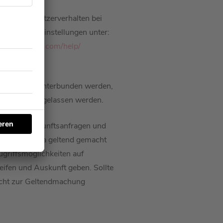
eweit ihr Nutzerverhalten bei
e Facebook-Einstellungen unter:
www.facebook.com/help/
em dadurch unterbunden werden,
Meta nicht zugelassen werden.
, dass Auskunftsanfragen und
rekt bei Meta geltend gemacht
ugriffsmöglichkeiten auf
ifen und Auskunft geben. Sollte
Recht zur Geltendmachung