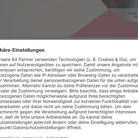
Mit 
ei
ie 3 aktuellsten Folgen. Mehr gi
Mit den Waffeln einer Frau