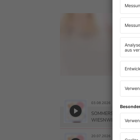
MI
Jede
Der 
viel
Ganz
dunk
stün
03.08.2026
SOMMERSPEZIAL: AUS
WIESNWIRTIN
20.07.2026