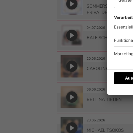
SOMMERSPEZIAL: AUS
PRIVATDETEKTIVIN
04.07.2026
RALF SCHUMACHER
20.06.2026
CAROLINE FRIER
06.06.2026
BETTINA TIETJEN
23.05.2026
MICHAEL TSOKOS