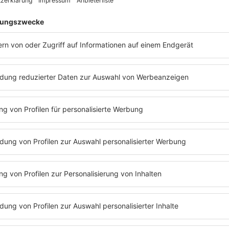
#400 SOMMERSPEZIAL:
AUS DER COMMUNITY: DIE
TRAUMDEUTERIN
Traumdeuterin Claudia Täubner bei
Barbara Schöneberger – über offene
Toilettentüren, verschwundene
Traumpartner und die Frage, was das
alles soll!
MEHR LESEN