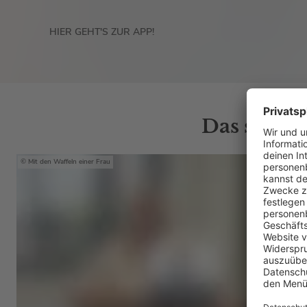
HIER GEHT'S ZUR APP!
Das sind d
Mit den Waffeln einer Frau