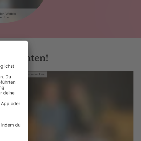
den Waffeln
ner Frau
bt's unten!
Mit den Waffeln einer Frau