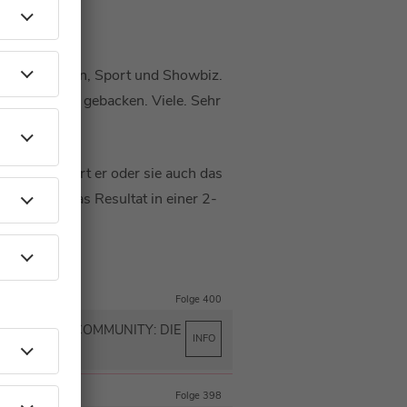
ik, Fernsehen, Sport und Showbiz.
hat Waffeln gebacken. Viele. Sehr
sst, plaudert er oder sie auch das
 gibt es das Resultat in einer 2-
el Spaß!
Folge 400
: AUS DER COMMUNITY: DIE
INFO
IN
Folge 398