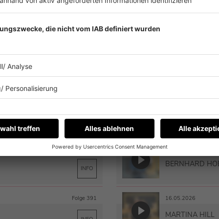
 DER COMMUNITY: DIE
TIM MÄLZER
INFO
Folge 397
27.06.2026
KAROLINE HER
INFO
Folge 395
13.06.2026
MAITE KELLY
INFO
Folge 393
30.05.2026
BERNHARD HO
INFO
Folge 391
16.05.2026
MARTINA HILL