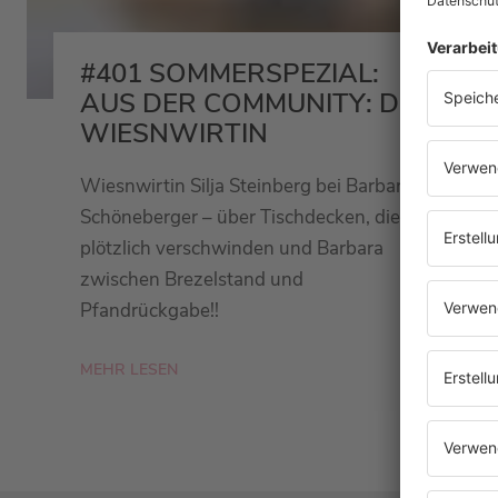
#401 SOMMERSPEZIAL:
AUS DER COMMUNITY: DIE
WIESNWIRTIN
Wiesnwirtin Silja Steinberg bei Barbara
Schöneberger – über Tischdecken, die
plötzlich verschwinden und Barbara
zwischen Brezelstand und
Pfandrückgabe!!
MEHR LESEN