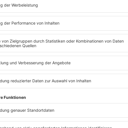
T DEN WAFFELN EINER FRAU
s Wochenende trifft Barbara Schöneberger Prominente aus Mus
Unterschied zu allen anderen Talkshows: Barbara Schöneberger 
e. Und sie zögert nicht diese auch einzusetzen.
 nach dem Motto: „Wenn der Gesprächspartner leckere Waffeln i
elste Geheimnis aus“. Und das tun die Promis. Jedes Wochenende
digen Sendung und anschließend hier als Podcast zu hören - vi
Folge 401
27.07.2026
 DER COMMUNITY: DIE
SOMMERSPEZIAL
INFO
TRAUMDEUTER
Folge 399
11.07.2026