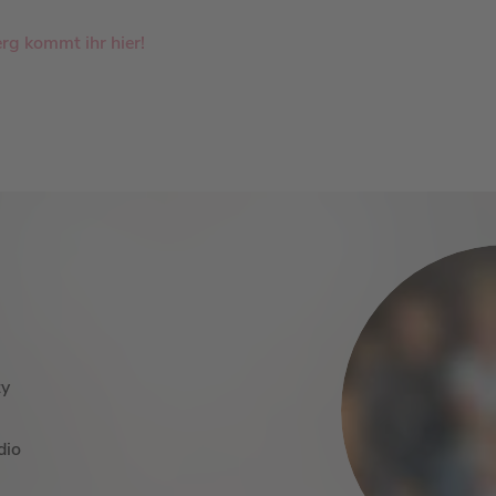
erg kommt ihr hier!
y
dio