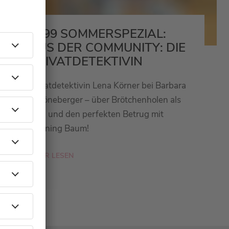
#399 SOMMERSPEZIAL:
AUS DER COMMUNITY: DIE
PRIVATDETEKTIVIN
Privatdetektivin Lena Körner bei Barbara
Schöneberger – über Brötchenholen als
Alibi und den perfekten Betrug mit
Henning Baum!
MEHR LESEN