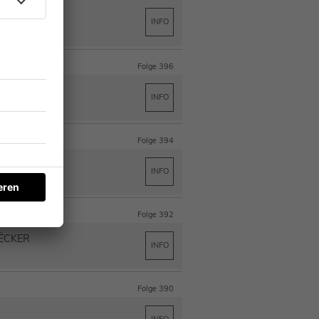
INFO
Folge 396
FURTH
INFO
Folge 394
INFO
Folge 392
ËCKER
INFO
Folge 390