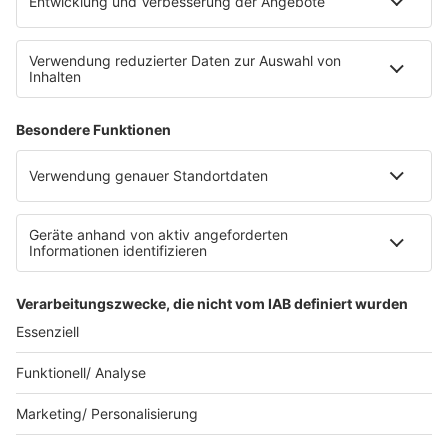
Datenschutz
Datenschutz Facebook & Instagram
Datenschutzeinstellungen
Clubbedingungen
Allgemeine Teilnahmebedingungen
Werbung schalten
Waffel-Werbepartner
80s80s.de
90s90s.de
Schlagerplanetradio.com
1deutsch.de
WEIHNACHTSMUSIK.FM
© barba radio. Ein Baby von Barbara Schöneberger und
REGIOCAST.