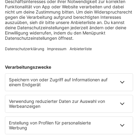
RADIOS
barba radio
Lagerfeuer
Füße hoch
Schmusekatze
Song Contest
Mädelsabend
KnickKnack
Dinnerparty
Ich hasse Sport
Sonntag Morgen
Strandbar
Putzfimmel
Deutschpop
Deutsche Liebeslieder
PODCASTS
Mit den Waffeln einer Frau