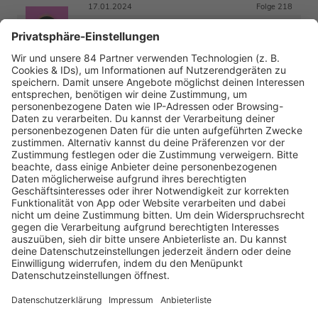
17.01.2024
Folge 218
DAS DOPPELTE HOT'CHEN | BACHELOR(S)
INFO
#01
11.01.2024
Folge 217
ZOFFHAUS RAMPENSAU | FORSTHAUS
INFO
RAMPENSAU #05-07
03.01.2024
Folge 216
DIE GÜRTELLINIE DES MENSCHEN IST
INFO
UNANTASTBAR | FORSTHAUS RAMPENSAU
#01 BIS 04
20.12.2023
Folge 215
MEINE WUNDERSCHÖNE FRAU IST EINE
INFO
EHEMALIGE STRÄFLING | DAS GROSSE P
ROMI-BÜSSEN FINALE
13.12.2023
Folge 214
STRAWBERRY CHEESE FOREVER | DAS