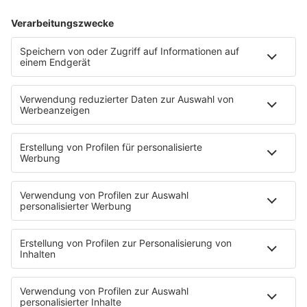
INFO
GROSSE PROMIBÜSSEN #06
06.12.2023
Folge 213
ALLES FÜR DIE KINDER... ODER? | DAS
INFO
GROSSE PROMI-BÜSSEN #05
29.11.2023
Folge 212
DIE GRIECHISCHE GÖTT'N PACKT AUS | DAS
INFO
GROSSE PROMIBÜSSEN #04, BACHELOR IN PA
RADISE, PROMINENT GETRENNT CAST
22.11.2023
Folge 211
DEN SCHUH ZIEHEN WIR UNS NICHT AN |
INFO
PROMI-BÜSSEN #01-03
15.11.2023
Folge 210
KINDERZIMMER-DISKUSSION |
INFO
SOMMERHAUS DER STARS -
WIEDERSEHEN