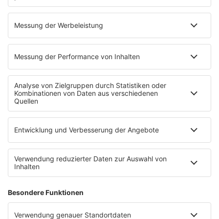
14.11.2023
Folge 209
SKA... SKA... SKA... SURREAL! |
INFO
SOMMERHAUS DER STARS #11
09.11.2023
Folge 208
FEIERN, PARTY UND NULL AGGRESSIV |
INFO
SOMMERHAUS DER STARS #09&10
02.11.2023
Folge 207
KIND! | SOMMERHAUS DER STARS #08
INFO
31.10.2023
Folge 206
DIE SAU REINLASSEN | SOMMERHAUS DER
INFO
STARS #07
24.10.2023
Folge 205
ESKALATION. | SOMMERHAUS DER STARS