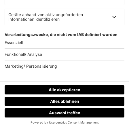
INFO
#06
17.10.2023
Folge 204
NACHNAME: VERRÄTER! | SOMMERHAUS
INFO
DER STARS #05
10.10.2023
Folge 203
GRADLINIG BEIM ÖKONOMEN |
INFO
SOMMERHAUS DER STARS #04
03.10.2023
Folge 202
DÜNN-BRETT-BROTHER | SOMMERHAUS
INFO
DER STARS #03
26.09.2023
Folge 201
KLEINER MANN UND ROTZ-SKANDAL |
INFO
SOMMERHAUS DER STARS #02 MIT JULIA
KRÜGER UND MAURICE GAJDA
HOME
RADIOS
MENÜ
LOGIN