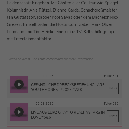
Leidenschaft hingeben. Mit Gästen aller Couleur wie Spiegel-
Kolumnistin Anja Rützel, Etienne Gardé, Schachgroßmeister
Jan Gustafsson, Rapper Kool Savas oder dem Bachelor Niko
Griesert himself bilden die Hosts Colin Gäbel, Mark Oliver
Lehmann und Tim Heinke eine kleine TV-Selbsthilfegruppe
mit Entertainmentfaktor.
Hosted on Acast. See
acast.com/privacy
for more information.
11.09.2025
Folge 321
GEFÄHRLICHE DREIECKSBEZIEHUNG | ARE
INFO
YOU THE ONE VIP 2025 #7&8
03.09.2025
Folge 320
LIVE AUS LEIPZIG | AYTO REALITYSTARS IN
INFO
LOVE #5&6