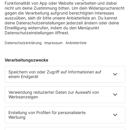
barba radio
Lagerfeuer
Füße hoch
Schmusekatze
Song Contest
Mädelsabend
KnickKnack
Dinnerparty
Ich hasse Sport
Sonntag Morgen
Strandbar
Putzfimmel
Deutschpop
Deutsche Liebeslieder
PODCASTS
Mit den Waffeln einer Frau
Frühstück bei Barbara