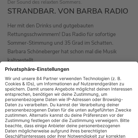
Der Sound des relaxten Sommers.
STRANDBAR. VON BARBA RADIO
Her mit den Drinks und gutgebauten
Rettungsschwimmern! Das Radio für sofortige
Sommer-Stimmung und 35 Grad im Schatten.
Barbara Schöneberger hat schon mal die Musik
kaltgestellt.
MEHR LESEN
HOME
RADIOS