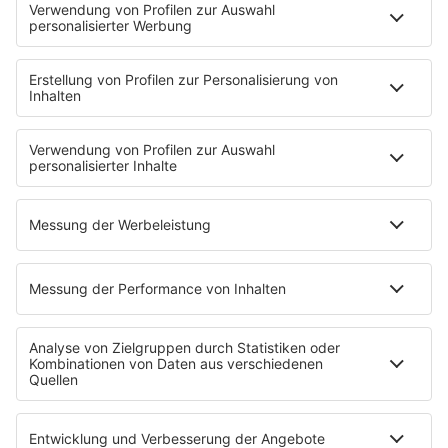
Brave & One
NotAufnahme
"Bewerbung und Karriere"
Aber bitte mit Schlager
Erdbeerkäse
Fitness mit M.A.R.K
Glück in Worten
Todesursache
Niemand muss ein Promi sein
PROGRAMM
Mit den Waffeln einer Frau
SERVICE
Empfang
barba radio App
Impressum