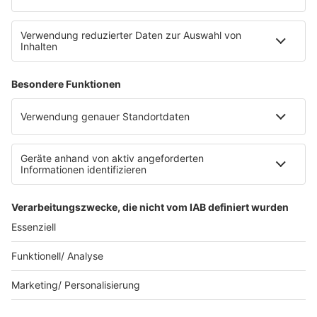
Datenschutz
Datenschutz Facebook & Instagram
Datenschutzeinstellungen
Clubbedingungen
Allgemeine Teilnahmebedingungen
Werbung schalten
Waffel-Werbepartner
80s80s.de
90s90s.de
Schlagerplanetradio.com
1deutsch.de
WEIHNACHTSMUSIK.FM
© barba radio. Ein Baby von Barbara Schöneberger und
REGIOCAST.