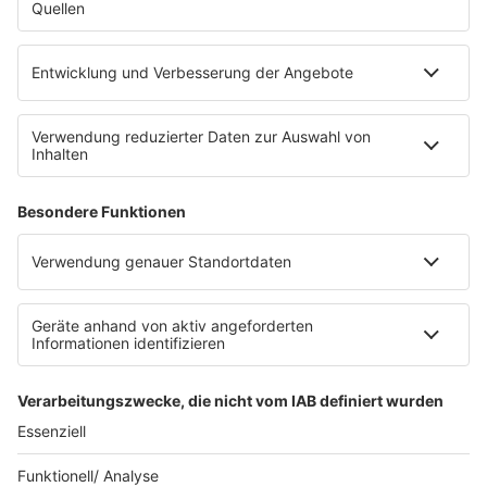
Empfang
barba radio App
Impressum
Datenschutz
Datenschutz Facebook & Instagram
Datenschutzeinstellungen
Clubbedingungen
Allgemeine Teilnahmebedingungen
Werbung schalten
Waffel-Werbepartner
80s80s.de
90s90s.de
Schlagerplanetradio.com
1deutsch.de
WEIHNACHTSMUSIK.FM