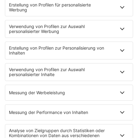
PODCASTS
Mit den Waffeln einer Frau
Frühstück bei Barbara
Brave & One
NotAufnahme
"Bewerbung und Karriere"
Aber bitte mit Schlager
Erdbeerkäse
Fitness mit M.A.R.K
Glück in Worten
Todesursache
Niemand muss ein Promi sein
PROGRAMM
Mit den Waffeln einer Frau
SERVICE