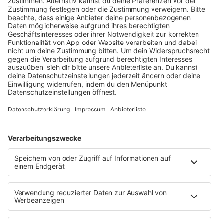
HOME
RADIOS
barba radio
Lagerfeuer
Füße hoch
Schmusekatze
Song Contest
Mädelsabend
KnickKnack
Dinnerparty
Ich hasse Sport
Sonntag Morgen
Strandbar
Putzfimmel
Deutschpop
Deutsche Liebeslieder