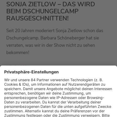
SONJA ZIETLOW – DAS WIRD
BEIM DSCHUNGELCAMP
RAUSGESCHNITTEN!
Seit 20 Jahren moderiert Sonja Zietlow schon das
Dschungelcamp. Barbara Schöneberger hat sie
verraten, was wir in der Show nicht zu sehen
bekommen!
MEHR LESEN
PODCAST-GÄSTE: MEHR NEWS