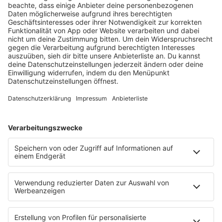
HOME
RADIOS
barba radio
Lagerfeuer
Füße hoch
Schmusekatze
Song Contest
Mädelsabend
KnickKnack
Dinnerparty
Ich hasse Sport
Sonntag Morgen
Strandbar
Putzfimmel
Deutschpop
Deutsche Liebeslieder
PODCASTS