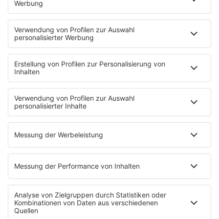
Mit den Waffeln einer Frau
Frühstück bei Barbara
Brave & One
NotAufnahme
"Bewerbung und Karriere"
Aber bitte mit Schlager
Erdbeerkäse
Fitness mit M.A.R.K
Glück in Worten
Todesursache
Niemand muss ein Promi sein
PROGRAMM
Mit den Waffeln einer Frau
SERVICE
Empfang