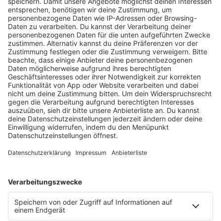
HOME
RADIOS
barba radio
Lagerfeuer
Füße hoch
Schmusekatze
Song Contest
Mädelsabend
KnickKnack
Dinnerparty
Ich hasse Sport
Sonntag Morgen
Strandbar
Putzfimmel