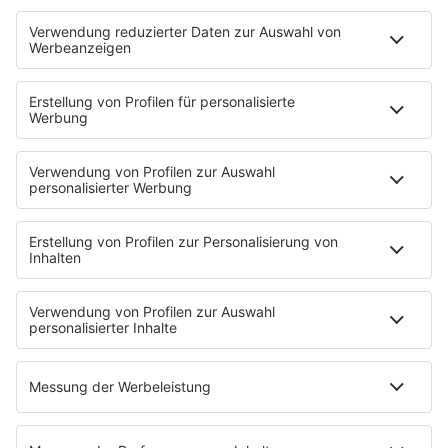
Deutschpop
Deutsche Liebeslieder
PODCASTS
Mit den Waffeln einer Frau
Frühstück bei Barbara
Brave & One
NotAufnahme
"Bewerbung und Karriere"
Aber bitte mit Schlager
Erdbeerkäse
Fitness mit M.A.R.K
Glück in Worten
Todesursache
Niemand muss ein Promi sein
PROGRAMM