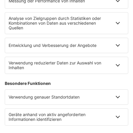
Mit den Waffeln einer Frau
SERVICE
Empfang
barba radio App
Impressum
Datenschutz
Datenschutz Facebook & Instagram
Datenschutzeinstellungen
Clubbedingungen
Allgemeine Teilnahmebedingungen
Werbung schalten
Waffel-Werbepartner
80s80s.de
90s90s.de
Schlagerplanetradio.com
1deutsch.de