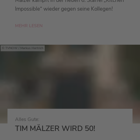
Mälzer kämpft in der neuen 6. Staffel „Kitchen
Impossible“ wieder gegen seine Kollegen!
MEHR LESEN
TVNOW / Markus Hertrich
Alles Gute:
TIM MÄLZER WIRD 50!