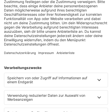
HOME
RADIOS
barba radio
Lagerfeuer
Füße hoch
Schmusekatze
Song Contest
Mädelsabend
KnickKnack
Dinnerparty
Ich hasse Sport
Sonntag Morgen
Strandbar
Putzfimmel
Deutschpop
Deutsche Liebeslieder
PODCASTS