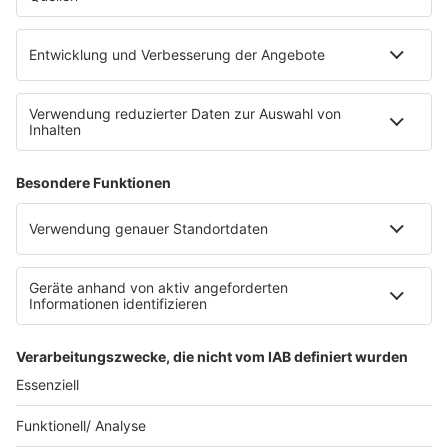
Empfang
barba radio App
Impressum
Datenschutz
Datenschutz Facebook & Instagram
Datenschutzeinstellungen
Clubbedingungen
Allgemeine Teilnahmebedingungen
Werbung schalten
Waffel-Werbepartner
80s80s.de
90s90s.de
Schlagerplanetradio.com
1deutsch.de
WEIHNACHTSMUSIK.FM