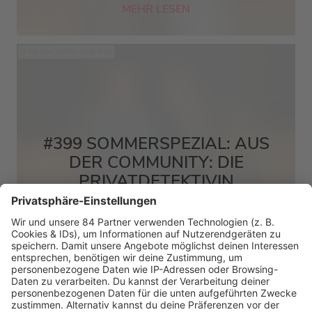
MEHR LESEN
Mit den Waffeln einer Frau
#399 SOMMERSPEZIAL: AUS
DER COMMUNITY: DIE
PRIVATDETEKTIVIN
MEHR LESEN