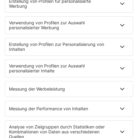
Mit den Waffeln einer Frau
Frühstück bei Barbara
Brave & One
NotAufnahme
"Bewerbung und Karriere"
Aber bitte mit Schlager
Erdbeerkäse
Fitness mit M.A.R.K
Glück in Worten
Todesursache
Niemand muss ein Promi sein
PROGRAMM
Mit den Waffeln einer Frau
SERVICE