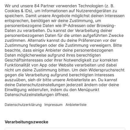
MEHR LESEN
HOME
RADIOS
barba radio
Lagerfeuer
Füße hoch
Schmusekatze
Song Contest
Mädelsabend
KnickKnack
Dinnerparty
Ich hasse Sport
Sonntag Morgen