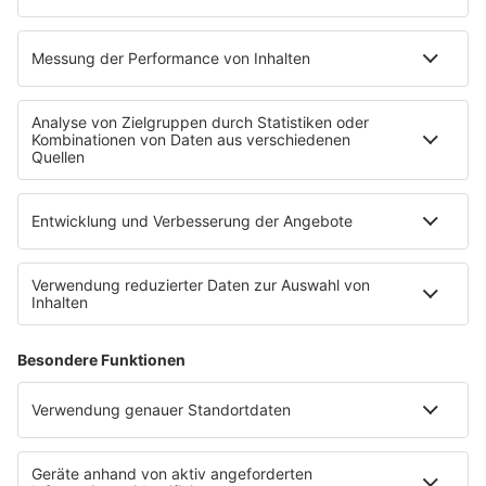
PROGRAMM
Mit den Waffeln einer Frau
SERVICE
Empfang
barba radio App
Impressum
Datenschutz
Datenschutz Facebook & Instagram
Datenschutzeinstellungen
Clubbedingungen
Allgemeine Teilnahmebedingungen
Werbung schalten
Waffel-Werbepartner
80s80s.de
90s90s.de
Schlagerplanetradio.com