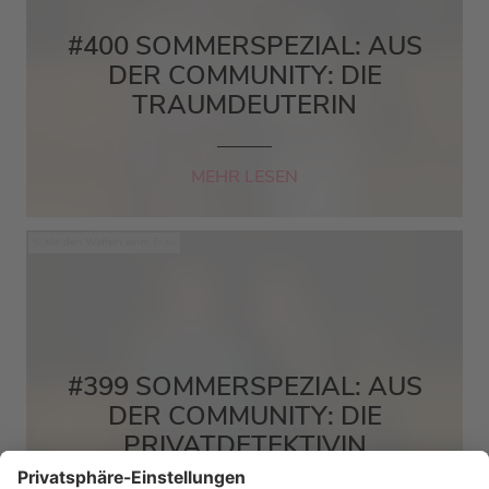
#400 SOMMERSPEZIAL: AUS
DER COMMUNITY: DIE
TRAUMDEUTERIN
MEHR LESEN
Mit den Waffeln einer Frau
#399 SOMMERSPEZIAL: AUS
DER COMMUNITY: DIE
PRIVATDETEKTIVIN