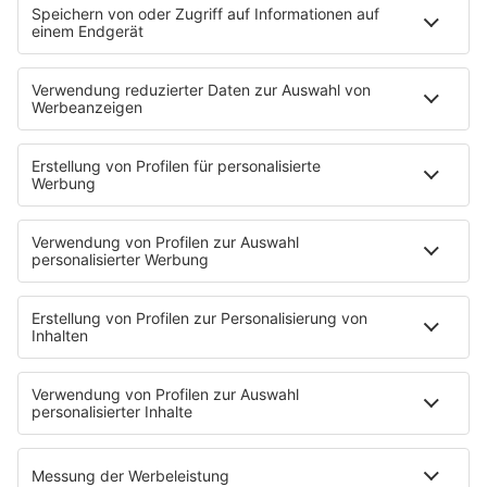
Strandbar
Putzfimmel
Deutschpop
Deutsche Liebeslieder
PODCASTS
Mit den Waffeln einer Frau
Frühstück bei Barbara
Brave & One
NotAufnahme
"Bewerbung und Karriere"
Aber bitte mit Schlager
Erdbeerkäse
Fitness mit M.A.R.K
Glück in Worten
Todesursache
Niemand muss ein Promi sein