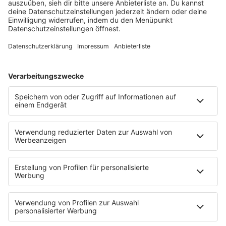
Füße hoch
Schmusekatze
Song Contest
Mädelsabend
KnickKnack
Dinnerparty
Ich hasse Sport
Sonntag Morgen
Strandbar
Putzfimmel
Deutschpop
Deutsche Liebeslieder
PODCASTS
Mit den Waffeln einer Frau
Frühstück bei Barbara
Brave & One
NotAufnahme