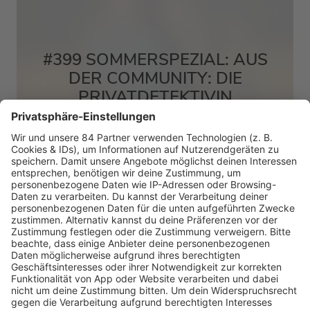
#399 SOMMERSPEZIAL: AUS
DER COMMUNITY: DIE
PRIVATDETEKTIVIN
MEHR LESEN
HOME
RADIOS
barba radio
Lagerfeuer