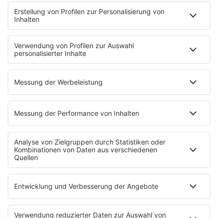
"Bewerbung und Karriere"
Aber bitte mit Schlager
Erdbeerkäse
Fitness mit M.A.R.K
Glück in Worten
Todesursache
Niemand muss ein Promi sein
PROGRAMM
Mit den Waffeln einer Frau
SERVICE
Empfang
barba radio App
Impressum
Datenschutz
Datenschutz Facebook & Instagram
Datenschutzeinstellungen