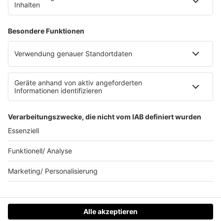
Clubbedingungen
Allgemeine Teilnahmebedingungen
Werbung schalten
Waffel-Werbepartner
80s80s.de
90s90s.de
Schlagerplanetradio.com
1deutsch.de
WEIHNACHTSMUSIK.FM
© barba radio. Ein Baby von Barbara Schöneberger und
REGIOCAST.