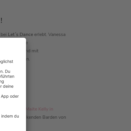
!
 bei
Let´s Dance
erlebt. Vanessa
 2017 hat sie
Vanessa Mai. Und mit
ach oben zeigen.
eberger und
Maite Kelly in
 den Bier-trinkenden Barden von