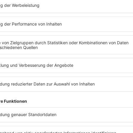
Viktor Schanz / Sony Music
!
METAMORPHOSE“
tart!