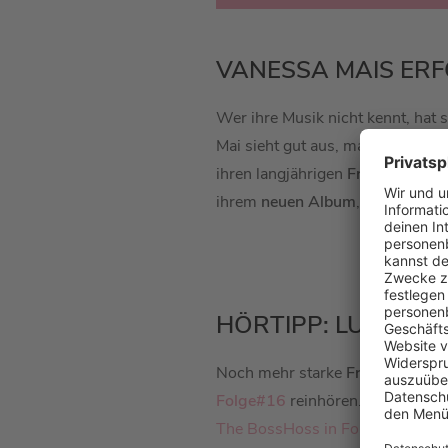
VANESSA MAIS ERF
Wer ihre Musik nicht kennt, hat 
Mai sieht gut aus, macht erfolg
ihren langjährigen
Freund und M
ihrem
neuen Album
, dass hoffen
HÖRTIPP: LUSTIGE 
Noch mehr starke
Frauenstimm
Folge#16
reinhören. Oder lieber
The BossHoss in Folge#17
.