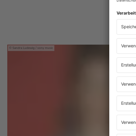
Sandra Ludewig / sony music