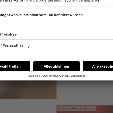
„Unendlich“:
VANESSA MAI VE
ANDREA BERG!
Endlich ist er da: Der ge
MEHR LESEN
Sandra Ludewig / sony music