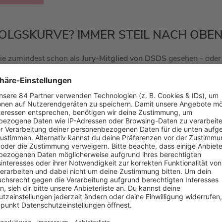
OLGSKURVE? IMMER STEIL NACH OBEN
sie zumindest schon als
Jury-Mitglied von DSDS
gesehen - oder
reich Musik und ist trotzdem bodenständig geblieben. Im Sommer
anager Andreas Ferber
geheiratet. Es läuft als richtig gut bei 
tlich noch 2019 erscheint, wird die Erfolgskurve weiter steil n
FRAUEN UND BIER-TRINKENDE JUNGS!
en
? Dann unbedingt in das
lustige Gespräch
von Barbara Schön
Kontrastprogramm
? Dann empfehlen wir Barbara im Duell mit