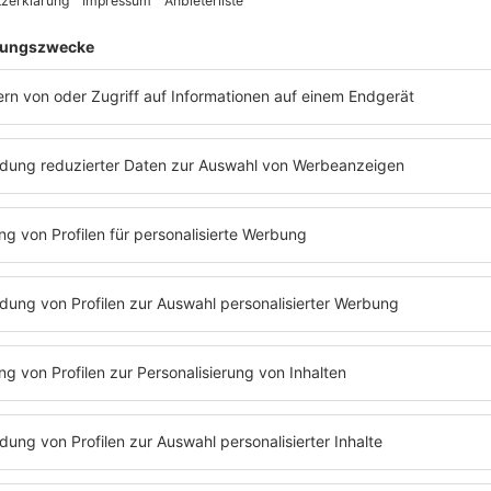
News zu Vanessa Mai
„I Do It MAI Way“:
BIOGRAFIE VON 
Die Sängerin Vanessa Mai h
Vanessa Mai ihre gesamte 
MEHR LESEN