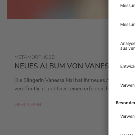
METAMORPHOSE:
NEUES ALBUM VON VANESSA MAI
Die Sängerin Vanessa Mai hat ihr neues Album „
veröffentlicht und feiert einen erfolgreichen Album-S
MEHR LESEN