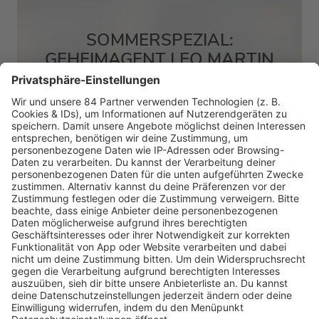
SOMMERSPEZIAL:
GEHEIMAGENT LEO MARTIN
MEHR LESEN
HOME
RADIOS
barba radio
Lagerfeuer
Füße hoch
Schmusekatze