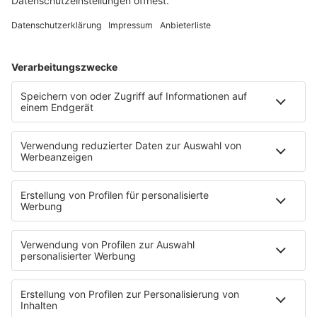
Song Contest
Mädelsabend
KnickKnack
Dinnerparty
Ich hasse Sport
Sonntag Morgen
Strandbar
Putzfimmel
Deutschpop
Deutsche Liebeslieder
PODCASTS
Mit den Waffeln einer Frau
Frühstück bei Barbara
Brave & One
NotAufnahme
"Bewerbung und Karriere"
Aber bitte mit Schlager
Erdbeerkäse