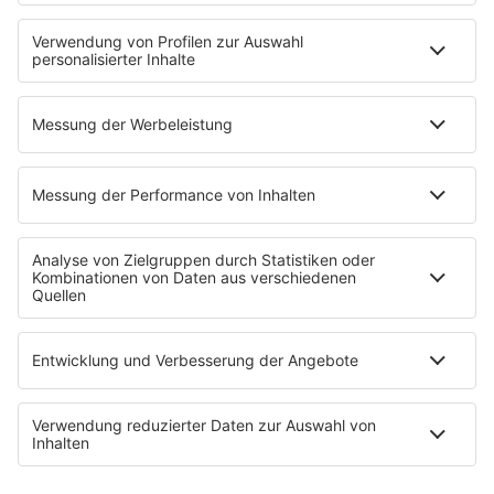
Fitness mit M.A.R.K
Glück in Worten
Todesursache
Niemand muss ein Promi sein
PROGRAMM
Mit den Waffeln einer Frau
SERVICE
Empfang
barba radio App
Impressum
Datenschutz
Datenschutz Facebook & Instagram
Datenschutzeinstellungen
Clubbedingungen
Allgemeine Teilnahmebedingungen