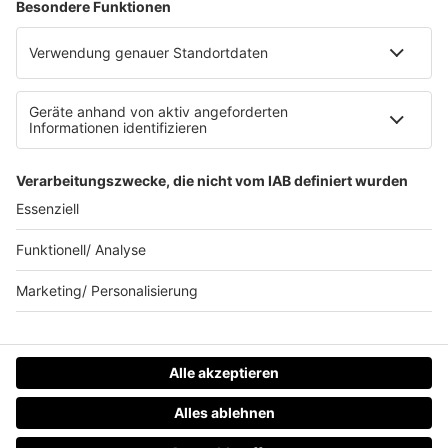
Werbung schalten
Waffel-Werbepartner
80s80s.de
90s90s.de
Schlagerplanetradio.com
1deutsch.de
WEIHNACHTSMUSIK.FM
© barba radio. Ein Baby von Barbara Schöneberger und
REGIOCAST.