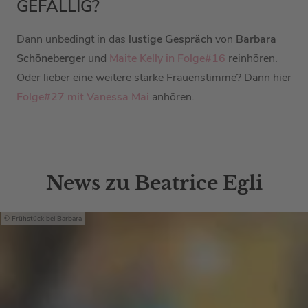
GEFÄLLIG?
Dann unbedingt in das
lustige Gespräch
von
Barbara
Schöneberger
und
Maite Kelly in Folge#16
reinhören.
Oder lieber eine weitere starke Frauenstimme? Dann hier
Folge#27 mit Vanessa Mai
anhören.
News zu Beatrice Egli
Frühstück bei Barbara