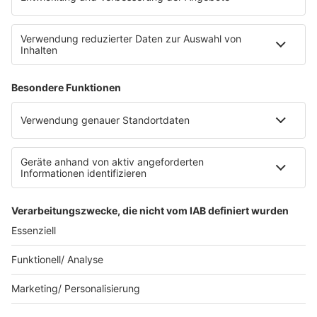
Datenschutz
Datenschutz Facebook & Instagram
Datenschutzeinstellungen
Clubbedingungen
Allgemeine Teilnahmebedingungen
Werbung schalten
Waffel-Werbepartner
80s80s.de
90s90s.de
Schlagerplanetradio.com
1deutsch.de
WEIHNACHTSMUSIK.FM
© barba radio. Ein Baby von Barbara Schöneberger und
REGIOCAST.