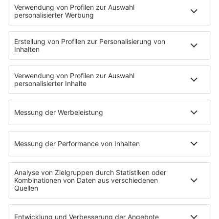
Brave & One
NotAufnahme
"Bewerbung und Karriere"
Aber bitte mit Schlager
Erdbeerkäse
Fitness mit M.A.R.K
Glück in Worten
Todesursache
Niemand muss ein Promi sein
PROGRAMM
Mit den Waffeln einer Frau
SERVICE
Empfang
barba radio App
Impressum