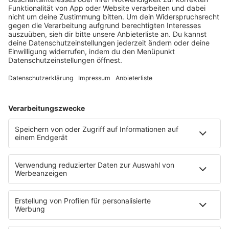
barba radio
Lagerfeuer
Füße hoch
Schmusekatze
Song Contest
Mädelsabend
KnickKnack
Dinnerparty
Ich hasse Sport
Sonntag Morgen
Strandbar
Putzfimmel
Deutschpop
Deutsche Liebeslieder
PODCASTS
Mit den Waffeln einer Frau
Frühstück bei Barbara