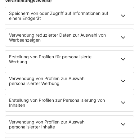
Ich hasse Sport
Sonntag Morgen
Strandbar
Putzfimmel
Deutschpop
Deutsche Liebeslieder
PODCASTS
Mit den Waffeln einer Frau
Frühstück bei Barbara
Brave & One
NotAufnahme
"Bewerbung und Karriere"
Aber bitte mit Schlager
Erdbeerkäse
Fitness mit M.A.R.K
Glück in Worten
Todesursache
Niemand muss ein Promi sein