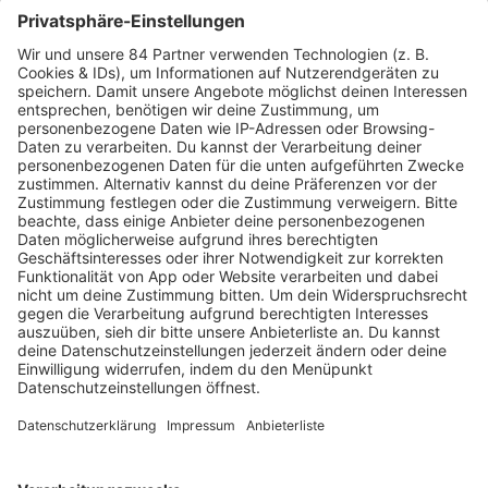
MEHR LESEN
HOME
RADIOS
barba radio
Lagerfeuer
Füße hoch
Schmusekatze
Song Contest
Mädelsabend
KnickKnack
Dinnerparty