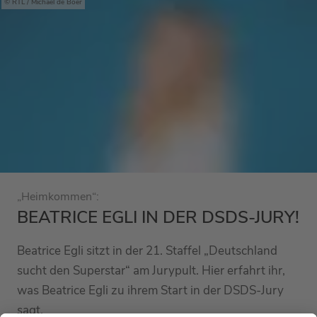
RTL / Michael de Boer
„Heimkommen“:
BEATRICE EGLI IN DER DSDS-JURY!
Beatrice Egli sitzt in der 21. Staffel „Deutschland
sucht den Superstar“ am Jurypult. Hier erfahrt ihr,
was Beatrice Egli zu ihrem Start in der DSDS-Jury
sagt.