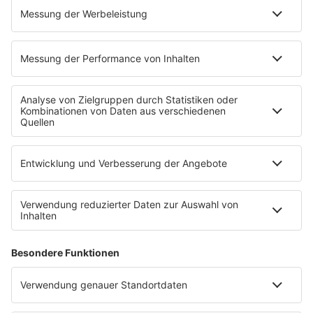
PROGRAMM
Mit den Waffeln einer Frau
SERVICE
Empfang
barba radio App
Impressum
Datenschutz
Datenschutz Facebook & Instagram
Datenschutzeinstellungen
Clubbedingungen
Allgemeine Teilnahmebedingungen
Werbung schalten
Waffel-Werbepartner
80s80s.de
90s90s.de