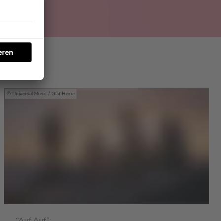
ond
Universal Music / Olaf Heine
“Auf Auf”: