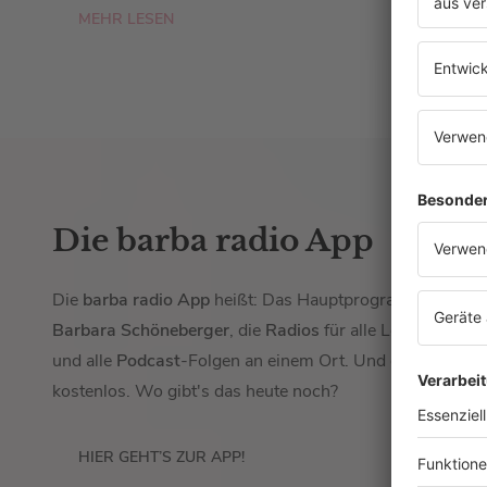
MEHR LESEN
Die barba radio App
Die
barba radio App
heißt: Das Hauptprogramm von
Barbara Schöneberger
, die
Radios
für alle Lebenslagen
und alle
Podcast
-Folgen an einem Ort. Und das auch no
kostenlos. Wo gibt's das heute noch?
HIER GEHT’S ZUR APP!