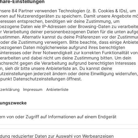
EI BARBARA SCHÖNEBERGER
frau der Band
Silbermond
. Die Band gründete sich 1998 und be
Lichts" oder auch "Symphonie".
Stefanie Kloß
war schon mehrfac
2 war sie als Jurorin bei "The Voice of Germany" dabei. Im Ju
das siebte Studioalbum "Auf Auf".
Hier gibt es noch mehr Musike