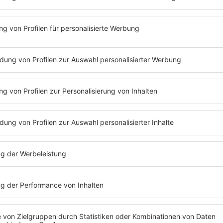
Mit den Waffeln einer Frau
PODCAST#232 ROLAND
KAISER
Roland Kaiser erzählt Barbara
Schöneberger im Podcast von seiner
großen Liebe zu Pfand und Müll.