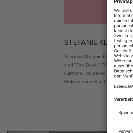
STEFANIE KLOSS B
Sängerin
Stefanie Kloß
ist Front
sind "Das Beste", "Krieger des 
Germany" zu sehen. 2020 und 202
Kloß
mit ihrer Band
Silbermond