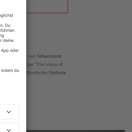
kannte Lieder von
Silbermond
h als Coach bei "The Voice of
ni 2023 veröffentlichte
Stefanie
r