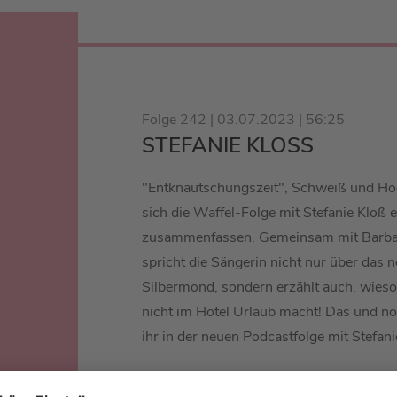
Folge 242 | 03.07.2023 | 56:25
STEFANIE KLOSS
"Entknautschungszeit", Schweiß und Hoc
sich die Waffel-Folge mit Stefanie Kloß e
zusammenfassen. Gemeinsam mit Barba
spricht die Sängerin nicht nur über das
Silbermond, sondern erzählt auch, wieso
nicht im Hotel Urlaub macht! Das und no
ihr in der neuen Podcastfolge mit Stefani