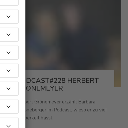
PODCAST#228 HERBERT
GRÖNEMEYER
Herbert Grönemeyer erzählt Barbara
Schöneberger im Podcast, wieso er zu viel
Sauberkeit hasst.