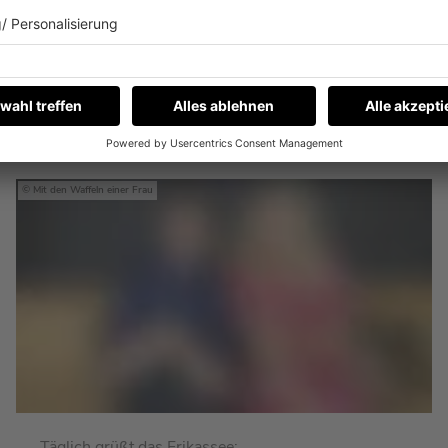
ws zu Stefanie Kloß & Silberm
Mit den Waffeln einer Frau
Täglich grüßt das Frikassee: