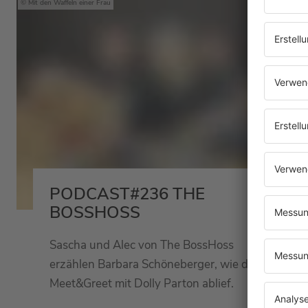
Mit den Waffeln einer Frau
PODCAST#236 THE
BOSSHOSS
Sascha und Alec von The BossHoss
erzählen Barbara Schöneberger, wie das
Meet&Greet mit Dolly Parton ablief.