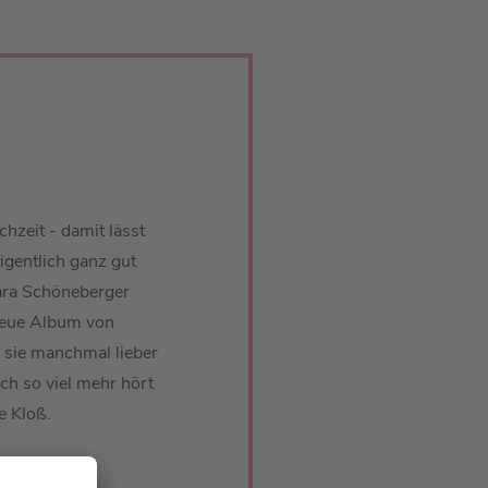
hzeit - damit lässt
igentlich ganz gut
ra Schöneberger
 neue Album von
 sie manchmal lieber
ch so viel mehr hört
e Kloß.