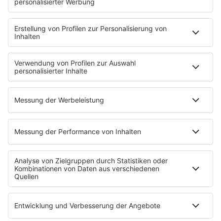
NotAufnahme
"Bewerbung und Karriere"
Aber bitte mit Schlager
Erdbeerkäse
Fitness mit M.A.R.K
Glück in Worten
Todesursache
Niemand muss ein Promi sein
PROGRAMM
Mit den Waffeln einer Frau
SERVICE
Empfang
barba radio App
Impressum
Datenschutz