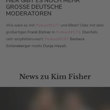
HIER GIBT ES NOCH MEHR
GROSSE DEUTSCHE M
ODERATOREN
Wie wäre es mit
Podcast#177
und
Elton
? Oder mit
dem
großartigen
Frank Elstner
in
Podcast#173
. Ebenfalls
sehr empfehlenswert:
Podcast#167
Barbara
Schöneberger
meets
Dunja Hayali.
News zu Kim Fisher