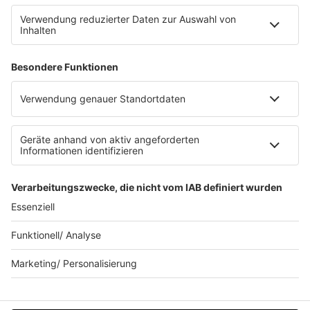
Datenschutz Facebook & Instagram
Datenschutzeinstellungen
Clubbedingungen
Allgemeine Teilnahmebedingungen
Werbung schalten
Waffel-Werbepartner
80s80s.de
90s90s.de
Schlagerplanetradio.com
1deutsch.de
WEIHNACHTSMUSIK.FM
© barba radio. Ein Baby von Barbara Schöneberger und
REGIOCAST.