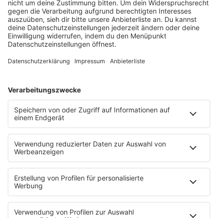
barba radio
Lagerfeuer
Füße hoch
Schmusekatze
Song Contest
Mädelsabend
KnickKnack
Dinnerparty
Ich hasse Sport
Sonntag Morgen
Strandbar
Putzfimmel
Deutschpop
Deutsche Liebeslieder
PODCASTS
Mit den Waffeln einer Frau
Frühstück bei Barbara
Brave & One