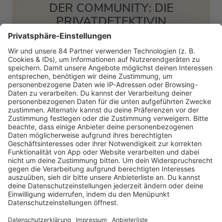
DER COMMUNITY: DIE
PRIVATDETEKTIVIN
MEHR LESEN
HOME
RADIOS
barba radio
Lagerfeuer
Füße hoch
Schmusekatze
Song Contest
Mädelsabend