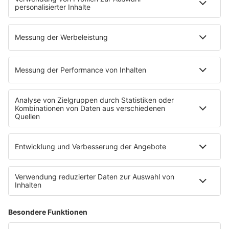
Glück in Worten
Todesursache
Niemand muss ein Promi sein
PROGRAMM
Mit den Waffeln einer Frau
SERVICE
Empfang
barba radio App
Impressum
Datenschutz
Datenschutz Facebook & Instagram
Datenschutzeinstellungen
Clubbedingungen
Allgemeine Teilnahmebedingungen
Werbung schalten
Waffel-Werbepartner