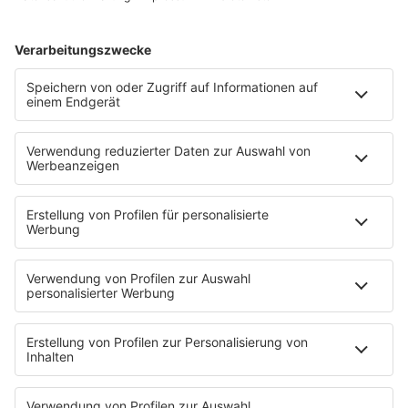
KnickKnack
Dinnerparty
Ich hasse Sport
Sonntag Morgen
Strandbar
Putzfimmel
Deutschpop
Deutsche Liebeslieder
PODCASTS
Mit den Waffeln einer Frau
Frühstück bei Barbara
Brave & One
NotAufnahme
"Bewerbung und Karriere"
Aber bitte mit Schlager
Erdbeerkäse
Fitness mit M.A.R.K