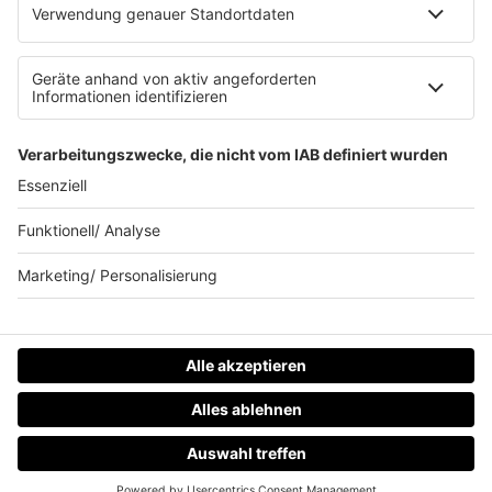
80s80s.de
90s90s.de
Schlagerplanetradio.com
1deutsch.de
WEIHNACHTSMUSIK.FM
© barba radio. Ein Baby von Barbara Schöneberger und
REGIOCAST.
HOME
RADIOS
MENÜ
LOGIN