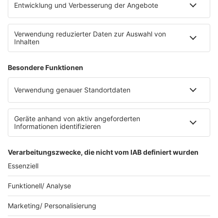
Impressum
Datenschutz
Datenschutz Facebook & Instagram
Datenschutzeinstellungen
Clubbedingungen
Allgemeine Teilnahmebedingungen
Werbung schalten
Waffel-Werbepartner
80s80s.de
90s90s.de
Schlagerplanetradio.com
1deutsch.de
WEIHNACHTSMUSIK.FM
© barba radio. Ein Baby von Barbara Schöneberger und
REGIOCAST.