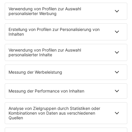
Frühstück bei Barbara
Brave & One
NotAufnahme
"Bewerbung und Karriere"
Aber bitte mit Schlager
Erdbeerkäse
Fitness mit M.A.R.K
Glück in Worten
Todesursache
Niemand muss ein Promi sein
PROGRAMM
Mit den Waffeln einer Frau
SERVICE
Empfang
barba radio App