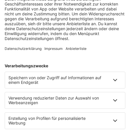
RADIOS
barba radio
Lagerfeuer
Füße hoch
Schmusekatze
Song Contest
Mädelsabend
KnickKnack
Dinnerparty
Ich hasse Sport
Sonntag Morgen
Strandbar
Putzfimmel
Deutschpop
Deutsche Liebeslieder
PODCASTS
Mit den Waffeln einer Frau