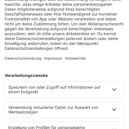
HOME
RADIOS
barba radio
Lagerfeuer
Füße hoch
Schmusekatze
Song Contest
Mädelsabend
KnickKnack
Dinnerparty
Ich hasse Sport
Sonntag Morgen
Strandbar
Putzfimmel
Deutschpop
Deutsche Liebeslieder
PODCASTS