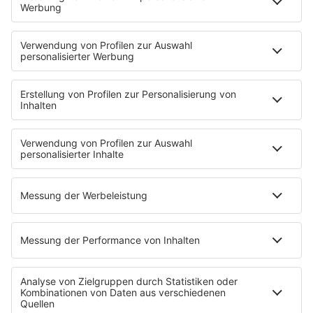
Mit den Waffeln einer Frau
Frühstück bei Barbara
Brave & One
NotAufnahme
"Bewerbung und Karriere"
Aber bitte mit Schlager
Erdbeerkäse
Fitness mit M.A.R.K
Glück in Worten
Todesursache
Niemand muss ein Promi sein
PROGRAMM
Mit den Waffeln einer Frau
SERVICE
Empfang