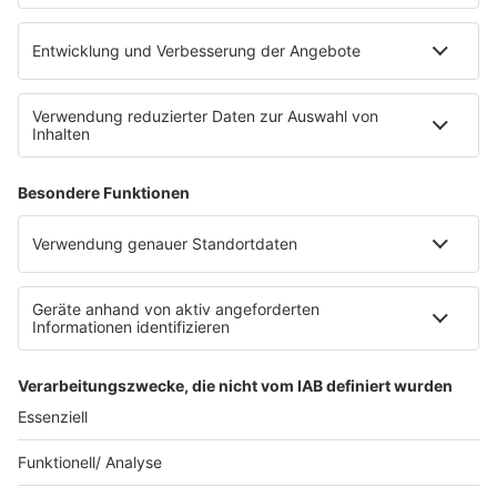
barba radio App
Impressum
Datenschutz
Datenschutz Facebook & Instagram
Datenschutzeinstellungen
Clubbedingungen
Allgemeine Teilnahmebedingungen
Werbung schalten
Waffel-Werbepartner
80s80s.de
90s90s.de
Schlagerplanetradio.com
1deutsch.de
WEIHNACHTSMUSIK.FM