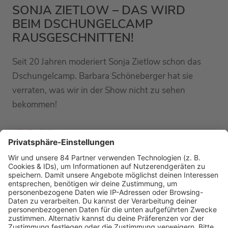
SONJA ZIETLOW – DAS WIRD
BEIM DSCHUNGELCAMP
RAUSGESCHNITTEN!
Seit 20 Jahren moderiert Sonja Zietlow schon das
Dschungelcamp. Barbara Schöneberger hat sie
verraten, was wir in der Show nicht zu sehen
bekommen!
MEHR LESEN
PODCAST-GÄSTE: MEHR NEWS