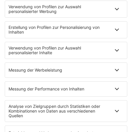
Frühstück bei Barbara
Brave & One
NotAufnahme
"Bewerbung und Karriere"
Aber bitte mit Schlager
Erdbeerkäse
Fitness mit M.A.R.K
Glück in Worten
Todesursache
Niemand muss ein Promi sein
PROGRAMM
Mit den Waffeln einer Frau
SERVICE
Empfang
barba radio App
Impressum