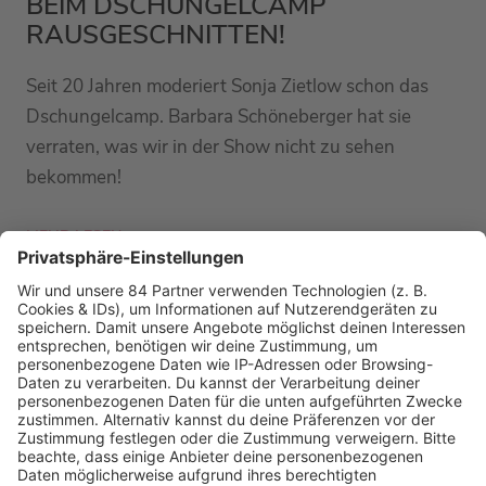
BEIM DSCHUNGELCAMP
RAUSGESCHNITTEN!
Seit 20 Jahren moderiert Sonja Zietlow schon das
Dschungelcamp. Barbara Schöneberger hat sie
verraten, was wir in der Show nicht zu sehen
bekommen!
MEHR LESEN
PODCAST-GÄSTE: MEHR NEWS
HOME