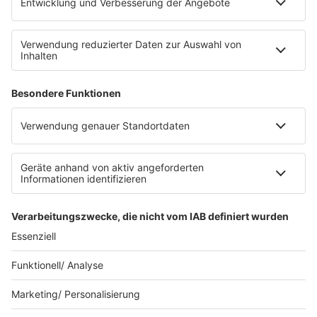
Datenschutz
Datenschutz Facebook & Instagram
Datenschutzeinstellungen
Clubbedingungen
Allgemeine Teilnahmebedingungen
Werbung schalten
Waffel-Werbepartner
80s80s.de
90s90s.de
Schlagerplanetradio.com
1deutsch.de
WEIHNACHTSMUSIK.FM
© barba radio. Ein Baby von Barbara Schöneberger und
REGIOCAST.