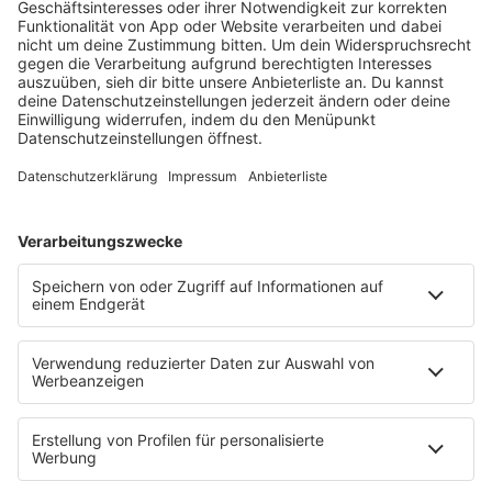
RADIOS
barba radio
Lagerfeuer
Füße hoch
Schmusekatze
Song Contest
Mädelsabend
KnickKnack
Dinnerparty
Ich hasse Sport
Sonntag Morgen
Strandbar
Putzfimmel
Deutschpop
Deutsche Liebeslieder
PODCASTS
Mit den Waffeln einer Frau