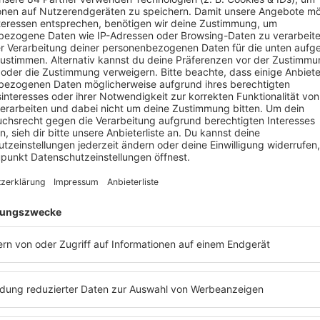
zt bald bei Barbara Schöneberger im Studio? Hier erfahrt ihr 
e Runde gehen, denn der Sender
ProSieben
hat die zweite Staffel 
 sein werden oder um welche Kostüme es sich handeln wird, ist 
ist auf jeden Fall wieder mit dabei. Schon im letzten Jahr war e
taffel von „
The Masked Singer
“ am 10. März 2020, um 20.15 U
s Opdenhövel
erfahren? Dann hört euch doch den
Podcast
„
Mit
hias Opdenhövel
an. Dort konnte
Barbara Schöneberger
von
Ma
sich entdeckt hat. Hier könnt ihr den
Podcast
mit
Matthias Op