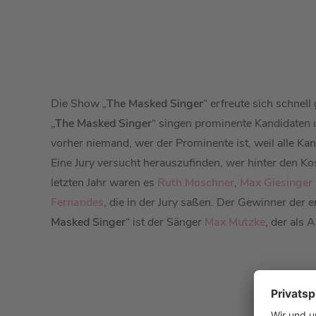
Die Show „
The Masked Singer
“ erfreute sich schnell
„
The Masked Singer
“ singen prominente Kandidaten 
vorher niemand, wer der Prominente ist, weil alle Kan
Eine Jury versucht herauszufinden, wer hinter den Ko
letzten Jahr waren es
Ruth Moschner
,
Max Giesinger
Fernandes
, die in der Jury saßen. Der Gewinner der er
Masked Singer
“ ist der Sänger
Max Mutzke
, der als 