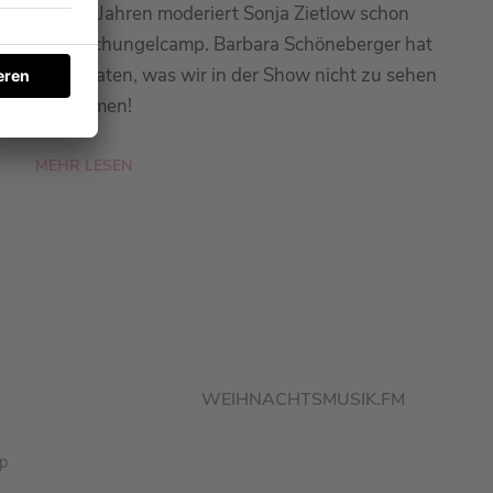
Seit 20 Jahren moderiert Sonja Zietlow schon
das Dschungelcamp. Barbara Schöneberger hat
sie verraten, was wir in der Show nicht zu sehen
bekommen!
MEHR LESEN
WEIHNACHTSMUSIK.FM
pp