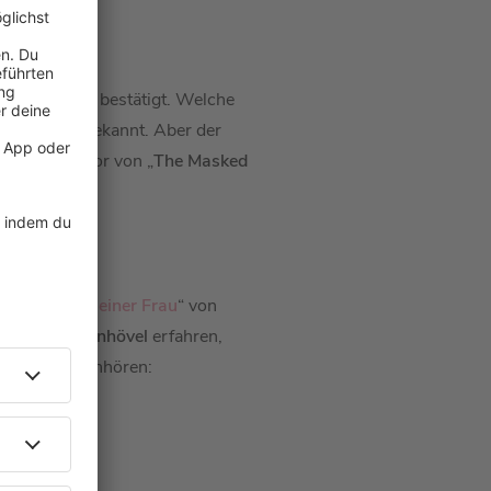
es!
jetzt offiziell bestätigt. Welche
noch nicht bekannt. Aber der
r der Moderator von „
The Masked
hr.
 den Waffeln einer Frau
“ von
tthias Opdenhövel
erfahren,
denhövel
nachhören: