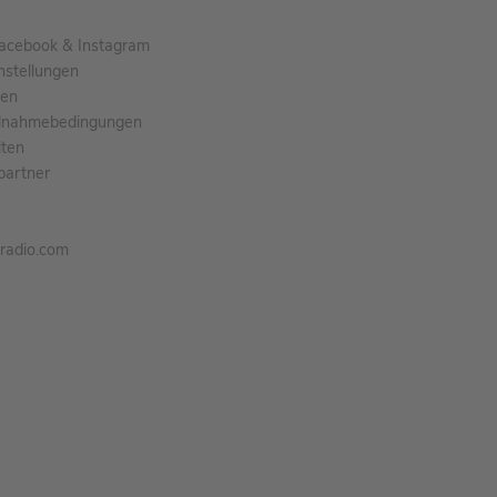
acebook & Instagram
nstellungen
gen
ilnahmebedingungen
ten
partner
tradio.com