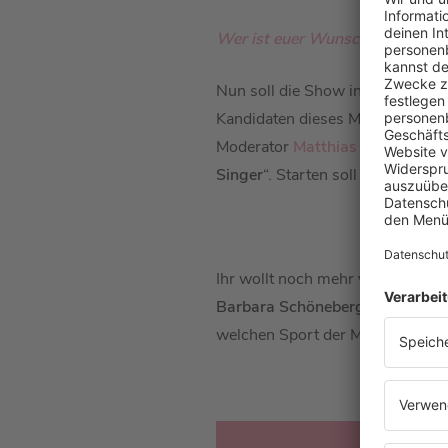
Wer ist euer Wunschgast und sit
Nun soll die Show in die nächst
Kandidaten dieses Mal mit dabei
Moderator
Matthias Opdenhövel
Singer
“. Starten soll die zweite S
Ihr wollt noch mehr von
Matthia
Barbara Schöneberger
mit
Matt
welchen Sport der Moderator für 