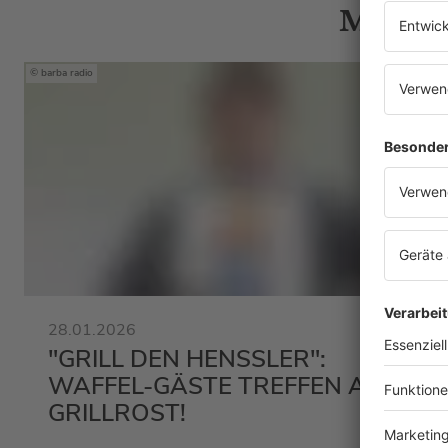
Mehr N
barba radio
28.01.2026
"GRILL DEN HENSSLER":
WAFFEL-GÄSTE TREFFEN AUF
GRILLROST!