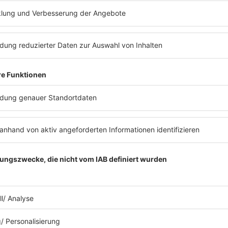
ews zu Barbara Schönebergers
Mit den Waffeln einer Frau
26.01.2026
WAS KANN FYNN KLIEMANN
EIGENTLICH NICHT?
Fynn Kliemann war zu Gast bei Barbara