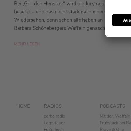
Bei „Grill den Henssler“ wird die Jury neu
besetzt – und das riecht stark nach einem
Wiedersehen, denn schon alle haben an
Barbara Schönebergers Waffeln genascht.
MEHR LESEN
HOME
RADIOS
PODCASTS
barba radio
Mit den Waffeln 
Lagerfeuer
Frühstück bei B
Füße hoch
Brave & One