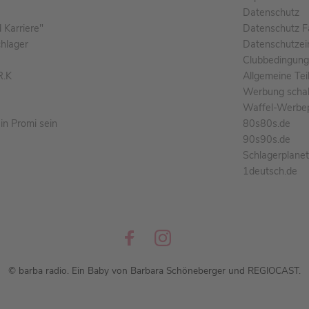
Datenschutz
Karriere"
Datenschutz F
chlager
Datenschutzei
Clubbedingun
R.K
Allgemeine Te
Werbung schal
Waffel-Werbe
n Promi sein
80s80s.de
90s90s.de
Schlagerplane
1deutsch.de
© barba radio. Ein Baby von Barbara Schöneberger und REGIOCAST.