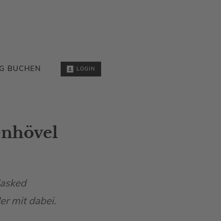
G BUCHEN
LOGIN
enhövel
Masked
r mit dabei.