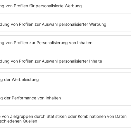
Folge 26 | 13.05.2019 | 59:06
MATTHIAS OPDENHÖVE
Früher moderierte Matthias Opdenhövel 
heute ist er das Gesicht der "Sportschau
Schöneberges Taktik für das Gespräch s
an fest: Kein Training und immer voll auf 