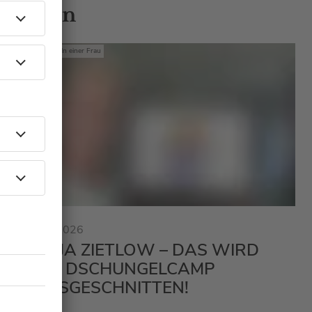
 Gästen
Mit den Waffeln einer Frau
23.01.2026
SONJA ZIETLOW – DAS WIRD
BEIM DSCHUNGELCAMP
RAUSGESCHNITTEN!