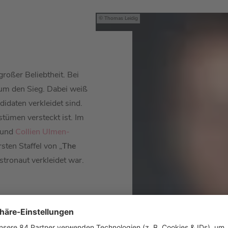
Thomas Leidig
 großer Beliebtheit. Bei
um den Sieg. Dabei weiß
didaten verkleidet sind.
stümen versteckt ist. Im
und
Collien Ulmen-
sten Staffel von „
The
Astronaut verkleidet war.