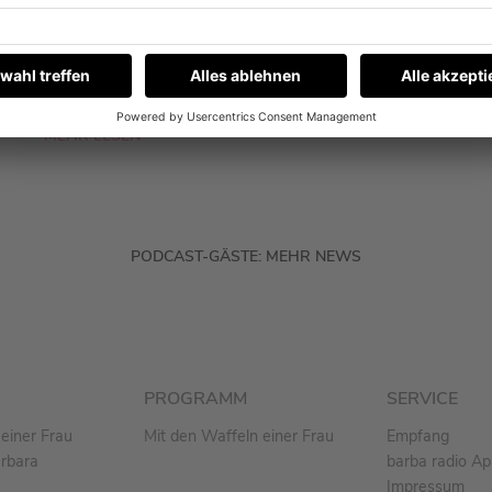
Schöneberger im Podcast „Mit den Waffeln
einer Frau“. Und ja, es geht auch um eine Sache,
die er nicht kann.
MEHR LESEN
PODCAST-GÄSTE: MEHR NEWS
PROGRAMM
SERVICE
einer Frau
Mit den Waffeln einer Frau
Empfang
arbara
barba radio A
Impressum