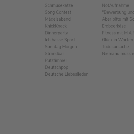
Schmusekatze
NotAufnahme
Song Contest
"Bewerbung und 
Mädelsabend
Aber bitte mit S
KnickKnack
Erdbeerkäse
Dinnerparty
Fitness mit M.A.
Ich hasse Sport
Glück in Worten
Sonntag Morgen
Todesursache
Strandbar
Niemand muss ei
Putzfimmel
Deutschpop
Deutsche Liebeslieder