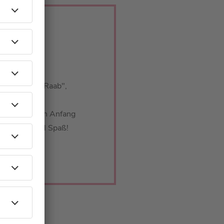
L
"Schlag den Raab",
". Barbaras
teht dabei von Anfang
Angriff - Viel Spaß!