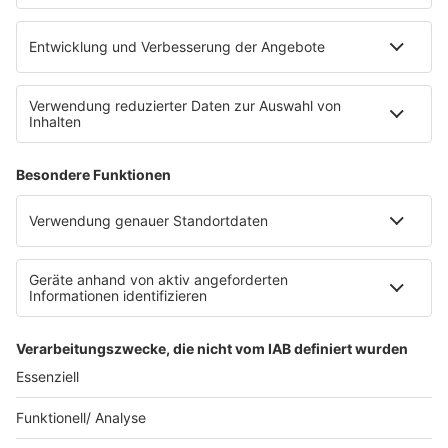
barba radio App
Impressum
Datenschutz
Datenschutz Facebook & Instagram
Datenschutzeinstellungen
Clubbedingungen
Allgemeine Teilnahmebedingungen
Werbung schalten
Waffel-Werbepartner
80s80s.de
90s90s.de
Schlagerplanetradio.com
1deutsch.de
WEIHNACHTSMUSIK.FM