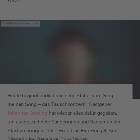
Olaf Heine / sony music
Heute beginnt endlich die neue Staffel von „
Sing
meinen Song – das Tauschkonzert
“. Gastgeber
Johannes Oerding
hat wieder alles dafür gegeben,
um ausgezeichnete Sängerinnen und Sänger an den
Start zu bringen.
"
Juli
"-Frontfrau
Eva Briegel
, Soul-
Sängerin
Joy Denalane
, Pop-Sänger