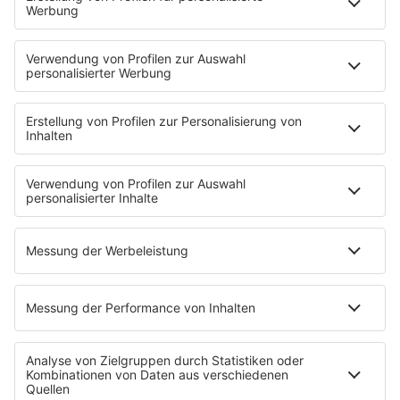
Mit den Waffeln einer Frau
Frühstück bei Barbara
Brave & One
NotAufnahme
"Bewerbung und Karriere"
Aber bitte mit Schlager
Erdbeerkäse
Fitness mit M.A.R.K
Glück in Worten
Todesursache
Niemand muss ein Promi sein
PROGRAMM
Mit den Waffeln einer Frau
SERVICE
Empfang