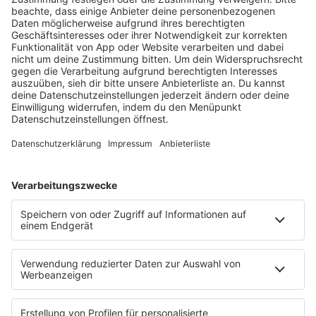
HOME
RADIOS
barba radio
Lagerfeuer
Füße hoch
Schmusekatze
Song Contest
Mädelsabend
KnickKnack
Dinnerparty
Ich hasse Sport
Sonntag Morgen
Strandbar
Putzfimmel
Deutschpop
Deutsche Liebeslieder
PODCASTS