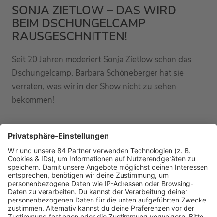
SONJA ZIETLOW – DAS WIRD
BEIM DSCHUNGELCAMP
RAUSGESCHNITTEN!
Seit 20 Jahren moderiert Sonja Zietlow schon das
Dschungelcamp. Barbara Schöneberger hat sie
verraten, was wir in der Show nicht zu sehen
bekommen!
MEHR LESEN
PODCAST-GÄSTE: MEHR NEWS