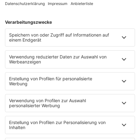
Mädelsabend
KnickKnack
Dinnerparty
Ich hasse Sport
Sonntag Morgen
Strandbar
Putzfimmel
Deutschpop
Deutsche Liebeslieder
PODCASTS
Mit den Waffeln einer Frau
Frühstück bei Barbara
Brave & One
NotAufnahme
"Bewerbung und Karriere"
Aber bitte mit Schlager
Erdbeerkäse
Fitness mit M.A.R.K