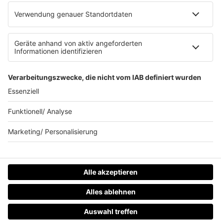
Waffel-Werbepartner
80s80s.de
90s90s.de
Schlagerplanetradio.com
1deutsch.de
WEIHNACHTSMUSIK.FM
© barba radio. Ein Baby von Barbara Schöneberger und
REGIOCAST.