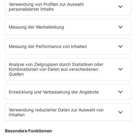
Glück in Worten
Todesursache
Niemand muss ein Promi sein
PROGRAMM
Mit den Waffeln einer Frau
SERVICE
Empfang
barba radio App
Impressum
Datenschutz
Datenschutz Facebook & Instagram
Datenschutzeinstellungen
Clubbedingungen
Allgemeine Teilnahmebedingungen
Werbung schalten