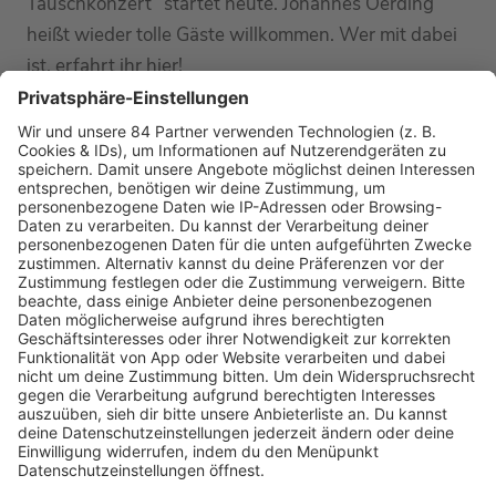
Tauschkonzert“ startet heute. Johannes Oerding
heißt wieder tolle Gäste willkommen. Wer mit dabei
ist, erfahrt ihr hier!
MEHR LESEN
HOME
RADIOS
barba radio
Lagerfeuer
Füße hoch
Schmusekatze
Song Contest