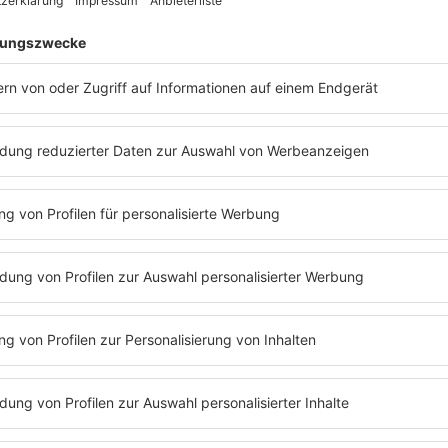
er. Ja, also ich liebe Butter. Ich bin ein absoluter Butter-Fan. Also: M
 euch doch mal den
Podcast
„
Mit den Waffeln einer Frau
“ von
Barb
Michael Patrick Kelly
kommen. Hier könnt ihr die
Podcast
-Folge mi
es erlebt hat: Weltruhm, Kloster und jetzt auch die höchste Düne der W
 als 20-Jähriger ein Hotelzimmer verwüsten wollte. Außerdem erzählt 
mster Feind ist. Kurz gesagt: Eine Folge voll Weisheit, Witz – und de
sten