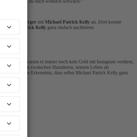
it Butter kriegst du mich wirklich schwach.
ara Schöneberger
mit
Michael Patrick Kelly
an. Dort konnte
t
Michael Patrick Kelly
ganz einfach nachhören:
elt… Er verrät, warum er immer noch kein Geld mit Instagram verdient,
er von Fans mit exotischen Haustieren, seinem Leben als
r beruhigenden Erkenntnis, dass selbst Michael Patrick Kelly ganz