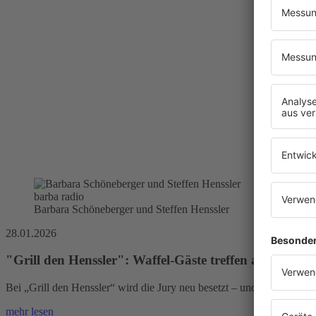
barba radio
Barbara Schöneberger und Steffen Henssler
28.01.2026
"Grill den Henssler": Waffel-Gäste treffen auf Grillros
Bei „Grill den Henssler“ wird die Jury neu besetzt – und das riecht
mehr lesen