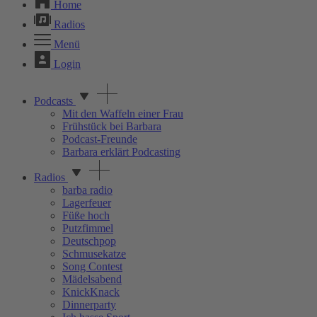
Home
Radios
Menü
Login
Podcasts
Mit den Waffeln einer Frau
Frühstück bei Barbara
Podcast-Freunde
Barbara erklärt Podcasting
Radios
barba radio
Lagerfeuer
Füße hoch
Putzfimmel
Deutschpop
Schmusekatze
Song Contest
Mädelsabend
KnickKnack
Dinnerparty