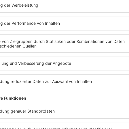
t!
 stark nach einem Wiedersehen, denn schon alle haben an Barbara Schöne