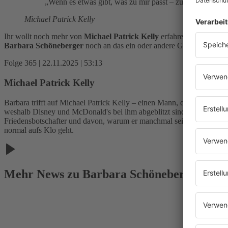
Wenn es etwas gibt, was zu mir passt – zum Beispiel Butt
Michael Patrick Kelly
Ihr wollt noch mehr von
Michael Patrick Kelly
erfahren? Dann hört
Barbara Schöneberger
noch an das ein oder andere Geheimnis von
Folge 365 | 22.11.2025 | 53:13
Michael Patrick Kelly
Barbara trifft auf Michael Patrick Kelly – einen Mann, der schon all
weshalb Disney und McDonald's bei ihm abgeblitzt sind, und wieso er
Friedensbotschafter und davon, warum er manchmal sein eigener schlim
normal aufs Klo geht.
Mehr News zu Barbara Schönebergers Gä