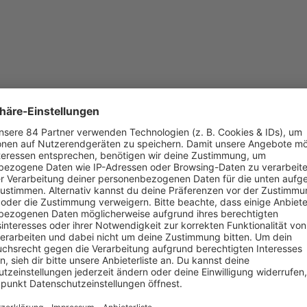
iratet, schreibt Lovesongs wie „
The One
“ und wirkt allgemein unbest
n ihrem
Podcast
„
Mit den Waffeln einer Frau
“ von
Michael Patrick
So hat er
Barbara Schöneberger
verraten: