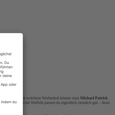
echlich. Aber mit welchem Werbedeal könnte man
Michael Patrick
 Kelly
wissen. Und Waffeln passen da eigentlich ziemlich gut – denn