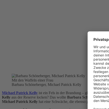
Mit den Waffeln einer Frau
Barbara Schöneberger, Michael Patrick Kelly
Michael Patrick Kelly
ist ein Fels in der Brandung – glücklich verhe
Kelly
aus der Reserve locken? Das wollte
Barbara Schöneberger
i
Michael Patrick Kelly
hat eine Schwäche, die ebenso gehaltvoll ist. 