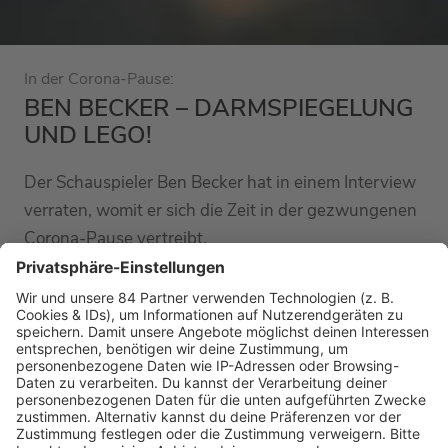
In der Corona-Pause:
BEN BECKER – DARMSPIEGELUNG
UND LEGO!
Der Schauspieler Ben Becker hat in einem Interview
verraten, womit er sich die Zeit in der gezwungenen
Corona-Pause vertreibt.
MEHR LESEN