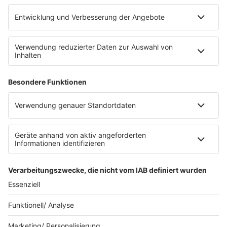
barba radio App
Impressum
Datenschutz
Datenschutz Facebook & Instagram
Datenschutzeinstellungen
Clubbedingungen
Allgemeine Teilnahmebedingungen
Werbung schalten
Waffel-Werbepartner
80s80s.de
90s90s.de
Schlagerplanetradio.com
1deutsch.de
WEIHNACHTSMUSIK.FM
© barba radio. Ein Baby von Barbara Schöneberger und