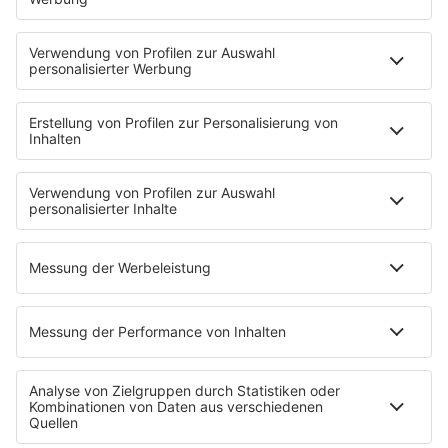
Mit den Waffeln einer Frau
Frühstück bei Barbara
Brave & One
NotAufnahme
"Bewerbung und Karriere"
Aber bitte mit Schlager
Erdbeerkäse
Fitness mit M.A.R.K
Glück in Worten
Todesursache
Niemand muss ein Promi sein
PROGRAMM
Mit den Waffeln einer Frau
SERVICE
Empfang