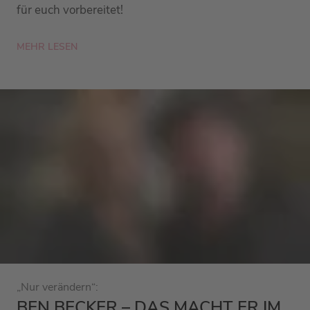
für euch vorbereitet!
MEHR LESEN
„Nur verändern“:
BEN BECKER – DAS MACHT ER IM