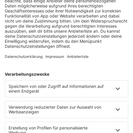
HOME
RADIOS
barba radio
Lagerfeuer
Füße hoch
Schmusekatze
Song Contest
Mädelsabend
KnickKnack
Dinnerparty
Ich hasse Sport
Sonntag Morgen
Strandbar
Putzfimmel
Deutschpop
Deutsche Liebeslieder
PODCASTS