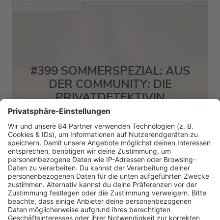
Mit den Waffeln einer Frau
#399 SOMMERSPEZIAL: AUS
DER COMMUNITY: DIE
PRIVATDETEKTIVIN
MEHR LESEN
HOME
RADIOS