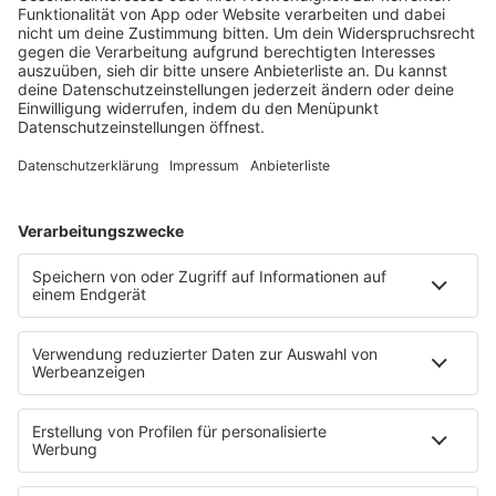
barba radio
Lagerfeuer
Füße hoch
Schmusekatze
Song Contest
Mädelsabend
KnickKnack
Dinnerparty
Ich hasse Sport
Sonntag Morgen
Strandbar
Putzfimmel
Deutschpop
Deutsche Liebeslieder
PODCASTS
Mit den Waffeln einer Frau
Frühstück bei Barbara