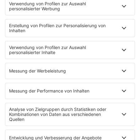
Brave & One
NotAufnahme
"Bewerbung und Karriere"
Aber bitte mit Schlager
Erdbeerkäse
Fitness mit M.A.R.K
Glück in Worten
Todesursache
Niemand muss ein Promi sein
PROGRAMM
Mit den Waffeln einer Frau
SERVICE
Empfang
barba radio App
Impressum