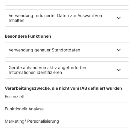
Datenschutz
Datenschutz Facebook & Instagram
Datenschutzeinstellungen
Clubbedingungen
Allgemeine Teilnahmebedingungen
Werbung schalten
Waffel-Werbepartner
80s80s.de
90s90s.de
Schlagerplanetradio.com
1deutsch.de
WEIHNACHTSMUSIK.FM
© barba radio. Ein Baby von Barbara Schöneberger und
REGIOCAST.