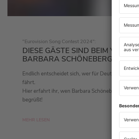
"Eurovision Song Contest 2024":
DIESE GÄSTE SIND BEIM VOREN
BARBARA SCHÖNEBERGER!
Endlich entscheidet sich, wer für Deutschland z
fährt.
Hier erfahrt ihr, wen Barbara Schöneberger beim
begrüßt!
MEHR LESEN