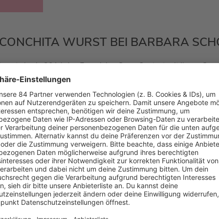
N CONCHITA WURST BEI BARBARA SC
kannt als sie 2014 den Eurovision Song Contest mit ihrem Song
r erstes Album heraus.
Ende 2019 saß
Conchita Wurst
neben
.
LLE GESPRÄCHE?
t
Wincent Weiss
?
Wincent Weiss
verrät bei
Barbara Schöneber
siker geworden wäre.
Oder
Podcast#106
mit
Ina Müller
? Wenn
In
n geht’s um Themen wie Älterwerden, Körperbehaarung oder a