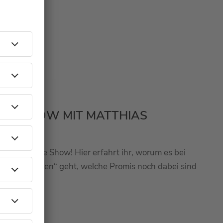
NEUE SHOW MIT MATTHIAS
t eine neue Show! Hier erfahrt ihr, worum es bei
Musiklegenden“ geht, welche Promis noch dabei sind