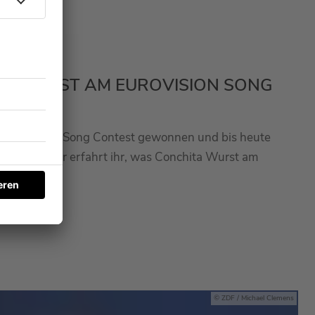
A WURST AM EUROVISION SONG
 Eurovision Song Contest gewonnen und bis heute
n davon. Hier erfahrt ihr, was Conchita Wurst am
onders mag.
ZDF / Michael Clemens