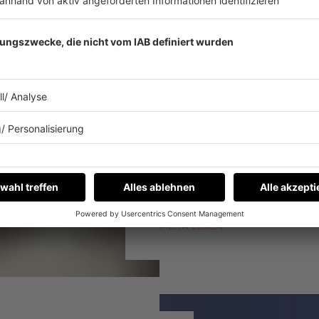
Eurovision Song Contest:
DAS MAG CONCHIT
CONTEST!
Conchita Wurst hat 2014 den
ist Conchita Wurst großer Fa
Eurovision Song Contest bes
MEHR LESEN