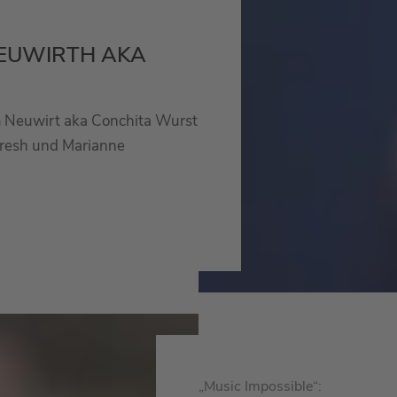
NEUWIRTH AKA
m Neuwirt aka Conchita Wurst
 Fresh und Marianne
„Music Impossible“: