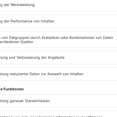
TSCHEID MIT
um Eurovision Song Contest
 Vorentscheid auf der Bühne