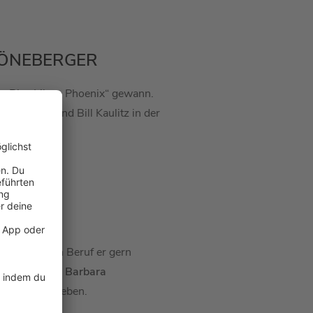
HÖNEBERGER
 „Rise Like a Phoenix“ gewann.
Heidi Klum
und
Bill Kaulitz
in der
ger
, welchen Beruf er gern
a Müller
und
Barbara
uch Geldausgeben.