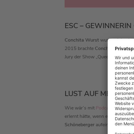
ESC – GEWINNERI
Conchita Wurst
wurde vielen be
2015 brachte
Conchita Wurst
ih
Jury der Show
„Queen of Drags“
LUST AUF MEHR TO
Wie wär’s mit
Podcast#125
mi
erlernt hätte, wenn er nicht Mu
Schöneberger
aufeinandertreffe