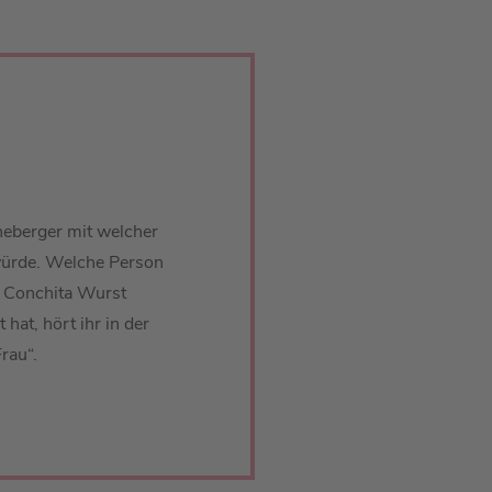
neberger mit welcher
 würde. Welche Person
ob Conchita Wurst
hat, hört ihr in der
rau“.