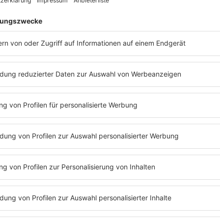
News zu Conchita Wurst
04.07.2024
„THE TRIBUTE“ – 
OPDENHÖVEL!
Matthias Opdenhövel moderier
„The Tribute – Die Show der 
und wann es losgeht!
MEHR LESEN