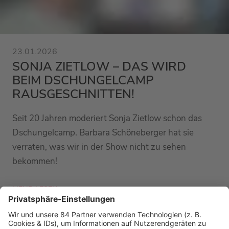
23.01.2026
SONJA ZIETLOW – DAS WIRD
BEIM DSCHUNGELCAMP
RAUSGESCHNITTEN!
Seit 20 Jahren moderiert Sonja Zietlow schon das
Dschungelcamp. Barbara Schöneberger hat sie
verraten, was wir in der Show nicht zu sehen
bekommen!
MEHR LESEN