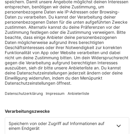
PODCAST-GÄSTE: MEHR NEWS
HOME
RADIOS
barba radio
Lagerfeuer
Füße hoch
Schmusekatze
Song Contest
Mädelsabend
KnickKnack
Dinnerparty
Ich hasse Sport
Sonntag Morgen
Strandbar
Putzfimmel