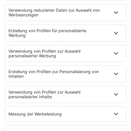
Deutschpop
Deutsche Liebeslieder
PODCASTS
Mit den Waffeln einer Frau
Frühstück bei Barbara
Brave & One
NotAufnahme
"Bewerbung und Karriere"
Aber bitte mit Schlager
Erdbeerkäse
Fitness mit M.A.R.K
Glück in Worten
Todesursache
Niemand muss ein Promi sein
PROGRAMM