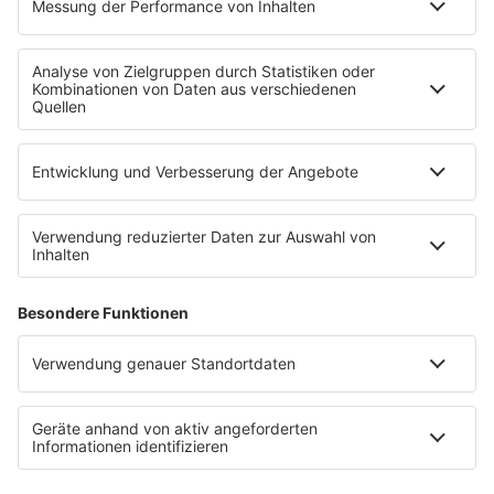
Mit den Waffeln einer Frau
SERVICE
Empfang
barba radio App
Impressum
Datenschutz
Datenschutz Facebook & Instagram
Datenschutzeinstellungen
Clubbedingungen
Allgemeine Teilnahmebedingungen
Werbung schalten
Waffel-Werbepartner
80s80s.de
90s90s.de
Schlagerplanetradio.com
1deutsch.de