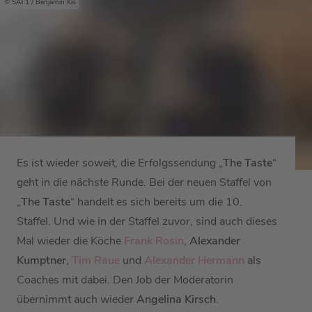
SAT.1 / Benjamin Kis
Es ist wieder soweit, die Erfolgssendung „
The Taste
“
geht in die nächste Runde. Bei der neuen Staffel von
„
The Taste
“ handelt es sich bereits um die 10.
Staffel. Und wie in der Staffel zuvor, sind auch dieses
Mal wieder die Köche
Frank Rosin
,
Alexander
Kumptner
,
Tim Raue
und
Alexander Hermann
als
Coaches mit dabei. Den Job der Moderatorin
übernimmt auch wieder
Angelina
Kirsch
.