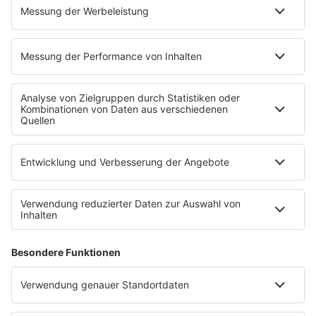
PROGRAMM
Mit den Waffeln einer Frau
SERVICE
Empfang
barba radio App
Impressum
Datenschutz
Datenschutz Facebook & Instagram
Datenschutzeinstellungen
Clubbedingungen
Allgemeine Teilnahmebedingungen
Werbung schalten
Waffel-Werbepartner
80s80s.de
90s90s.de