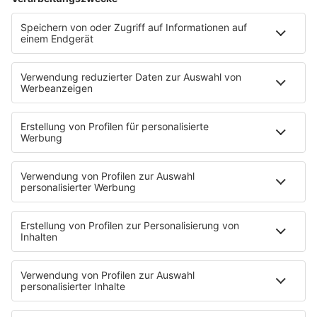
Ich hasse Sport
Sonntag Morgen
Strandbar
Putzfimmel
Deutschpop
Deutsche Liebeslieder
PODCASTS
Mit den Waffeln einer Frau
Frühstück bei Barbara
Brave & One
NotAufnahme
"Bewerbung und Karriere"
Aber bitte mit Schlager
Erdbeerkäse
Fitness mit M.A.R.K
Glück in Worten
Todesursache
Niemand muss ein Promi sein