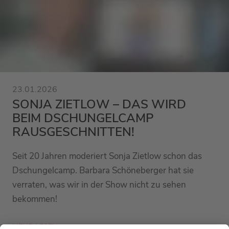
23.01.2026
SONJA ZIETLOW – DAS WIRD
BEIM DSCHUNGELCAMP
RAUSGESCHNITTEN!
Seit 20 Jahren moderiert Sonja Zietlow schon das
Dschungelcamp. Barbara Schöneberger hat sie
verraten, was wir in der Show nicht zu sehen
bekommen!
MEHR LESEN