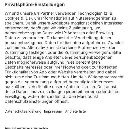
PODCAST-GÄSTE: MEHR NEWS
HOME
RADIOS
barba radio
Lagerfeuer
Füße hoch
Schmusekatze
Song Contest
Mädelsabend
KnickKnack
Dinnerparty