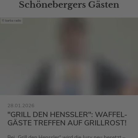
Schönebergers Gästen
barba radio
28.01.2026
"GRILL DEN HENSSLER": WAFFEL-
GÄSTE TREFFEN AUF GRILLROST!
Bei „Grill den Henssler“ wird die Jury neu besetzt –