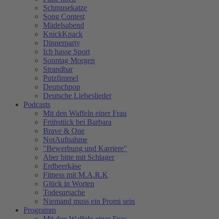
Schmusekatze
Song Contest
Mädelsabend
KnickKnack
Dinnerparty
Ich hasse Sport
Sonntag Morgen
Strandbar
Putzfimmel
Deutschpop
Deutsche Liebeslieder
Podcasts
Mit den Waffeln einer Frau
Frühstück bei Barbara
Brave & One
NotAufnahme
"Bewerbung und Karriere"
Aber bitte mit Schlager
Erdbeerkäse
Fitness mit M.A.R.K
Glück in Worten
Todesursache
Niemand muss ein Promi sein
Programm
Mit den Waffeln einer Frau