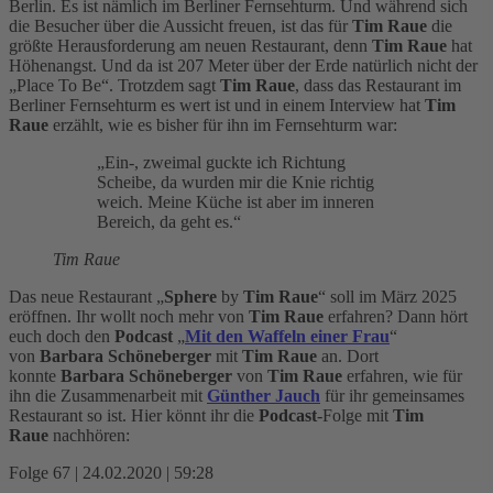
Berlin. Es ist nämlich im Berliner Fernsehturm. Und während sich
die Besucher über die Aussicht freuen, ist das für
Tim Raue
die
größte Herausforderung am neuen Restaurant, denn
Tim Raue
hat
Höhenangst. Und da ist 207 Meter über der Erde natürlich nicht der
„Place To Be“. Trotzdem sagt
Tim Raue
, dass das Restaurant im
Berliner Fernsehturm es wert ist und in einem Interview hat
Tim
Raue
erzählt, wie es bisher für ihn im Fernsehturm war:
Ein-, zweimal guckte ich Richtung
Scheibe, da wurden mir die Knie richtig
weich. Meine Küche ist aber im inneren
Bereich, da geht es.
Tim Raue
Das neue Restaurant „
Sphere
by
Tim Raue
“ soll im März 2025
eröffnen.
Ihr wollt noch mehr von
Tim Raue
erfahren? Dann hört
euch doch den
Podcast
„
Mit den Waffeln einer Frau
“
von
Barbara Schöneberger
mit
Tim Raue
an. Dort
konnte
Barbara Schöneberger
von
Tim Raue
erfahren, wie für
ihn die Zusammenarbeit mit
Günther Jauch
für ihr gemeinsames
Restaurant so ist. Hier könnt ihr die
Podcast
-Folge mit
Tim
Raue
nachhören:
Folge 67 | 24.02.2020 | 59:28