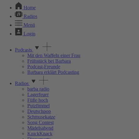
Home
Radios
Menü
Login
Podcasts
Mit den Waffeln einer Frau
Frühstück bei Barbara
Podcast-Freunde
Barbara erklärt Podcasting
Radios
barba radio
Lagerfeuer
Füße hoch
Putzfimmel
Deutschpop
Schmusekatze
Song Contest
Mädelsabend
KnickKnack