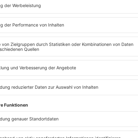
Folge 63 | 27.01.2020 | 50:14
MARK FORSTER
Sänger Mark Forster würde Palina Rojins
Schöneberger stehenlassen. Warum Bar
und Mark Forster das perfekte Werbedu
Geheimnisse sich in Mark Forsters Handy
in der neuen Folge von „Mit den Waffeln 
wünschen viel Spaß!