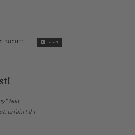
G BUCHEN
LOGIN
t!
y“ fest,
, erfahrt ihr