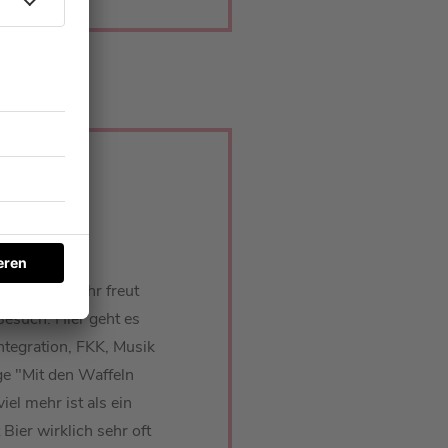
vey. Umso mehr freut
esuch. Hier geht es
tegration, FKK, Musik
ge "Mit den Waffeln
iel mehr ist als ein
ier wirklich sehr oft