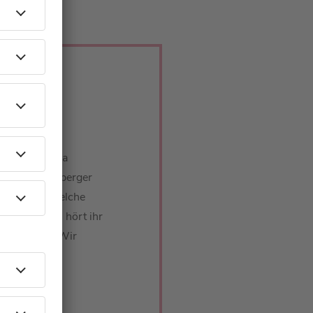
ki für Barbara
bara Schöneberger
o sind und welche
 verstecken, hört ihr
einer Frau“. Wir