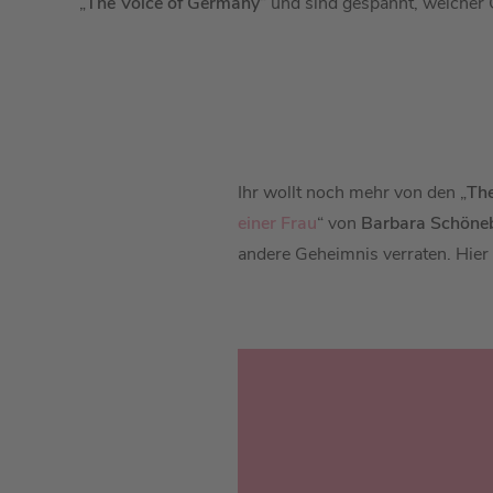
„
The Voice of Germany
“ und sind gespannt, welcher
Ihr wollt noch mehr von den „
The
einer Frau
“ von
Barbara Schöne
andere Geheimnis verraten. Hier 