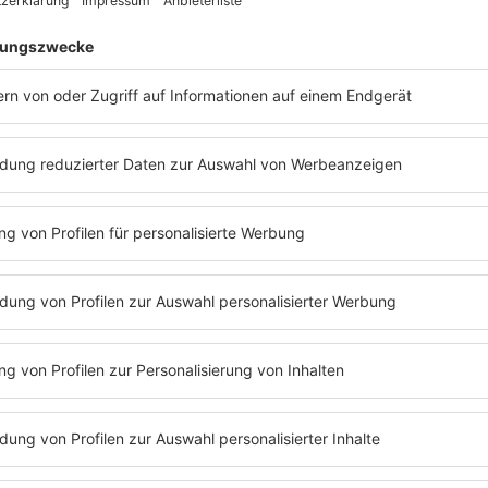
Folge 103 | 02.11.2020 | 55:11
STEFANIE KLOSS
Stefanie Kloß von der Band Silbermond 
Schöneberger! Bei Barbara Schöneberger 
Kloß, wie sie mit ihrer Band Silbermond a
„Wäbshow“ kamen. Gemeinsam schauen
Schöneberger und Stefanie Kloß zurück 
Silbermond und die Frontfrau verrät, wa
ihre Band irgendwo hingeht. All das und 
der neuen Folge von „Mit den Waffeln ein