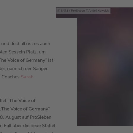
SAT.1 / ProSieben // André Kowalski
t und deshalb ist es auch
ten Sesseln Platz, um
The Voice of Germany
“ ist
ei, nämlich der Sänger
ie Coaches
Sarah
ffel
„
The Voice of
„
The Voice of Germany
“
18. August auf
ProSieben
n Fall über die neue Staffel