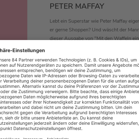
PETER MAFFAY
Lebt ein Superstar wie Peter Maffay eige
er gerne Shoppen? Und wäscht der Mann 
dieser Ausgabe von "Mit den Waffeln ein
Barbara Schöneberger die Musiklegende m
Fragen - so habt ihr Peter noch nie erlebt