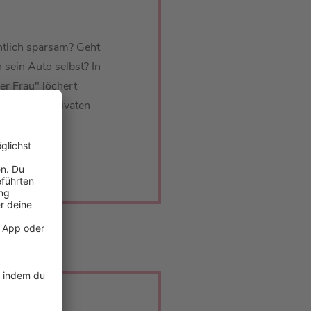
ntlich sparsam? Geht
sein Auto selbst? In
er Frau" löchert
it vielen privaten
.