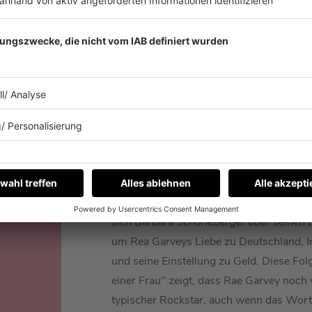
Folge 36 | 22.07.2019 | 49:04
REA GARVEY
Sommerzeit ist Festivalzeit für Rae Gar
sich Barbara Schöneberger über seinen B
um Rea Garveys Liebe zu Deutschland, In
und seine Einstellung zu Geld. Diese Fol
einer Frau" zeigt, dass Rae Garvey noch v
typischer Rockstar, auch wenn das Wort B