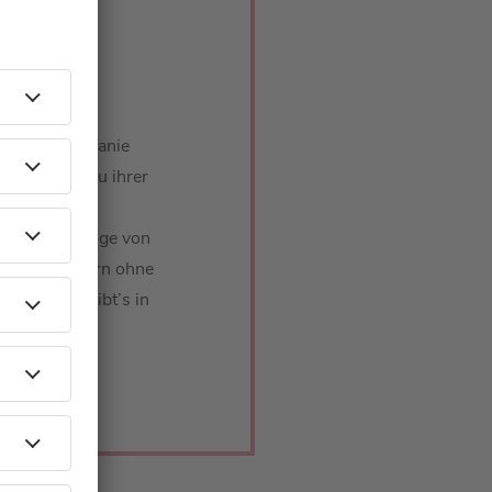
bei Barbara
erzählt Stefanie
uf die Idee zu ihrer
 Barbara
auf die Anfänge von
rum sie ungern ohne
noch mehr gibt’s in
er Frau“.