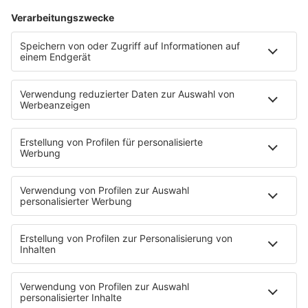
Dinnerparty
Ich hasse Sport
Sonntag Morgen
Strandbar
Putzfimmel
Deutschpop
Deutsche Liebeslieder
PODCASTS
Mit den Waffeln einer Frau
Frühstück bei Barbara
Brave & One
NotAufnahme
"Bewerbung und Karriere"
Aber bitte mit Schlager
Erdbeerkäse
Fitness mit M.A.R.K
Glück in Worten
Todesursache