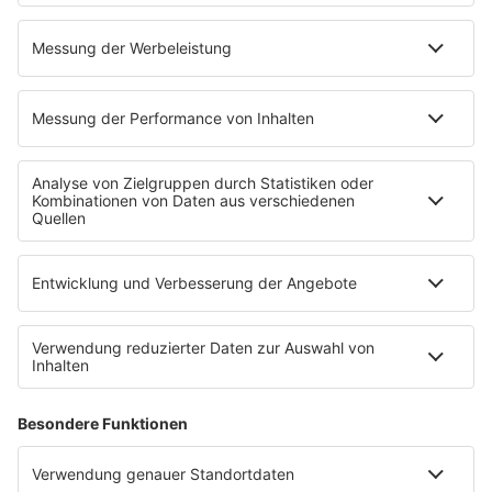
Niemand muss ein Promi sein
PROGRAMM
Mit den Waffeln einer Frau
SERVICE
Empfang
barba radio App
Impressum
Datenschutz
Datenschutz Facebook & Instagram
Datenschutzeinstellungen
Clubbedingungen
Allgemeine Teilnahmebedingungen
Werbung schalten
Waffel-Werbepartner
80s80s.de