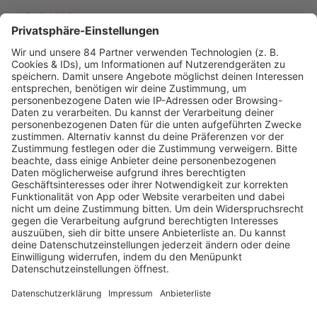
MEHR LESEN
PODCAST-GÄSTE: MEHR NEWS
HOME
RADIOS
barba radio
Lagerfeuer
Füße hoch
Schmusekatze
Song Contest
Mädelsabend
KnickKnack