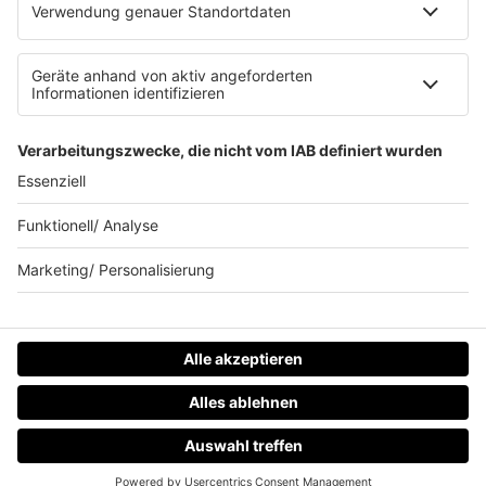
80s80s.de
90s90s.de
Schlagerplanetradio.com
1deutsch.de
WEIHNACHTSMUSIK.FM
© barba radio. Ein Baby von Barbara Schöneberger und
REGIOCAST.
HOME
RADIOS
MENÜ
LOGIN