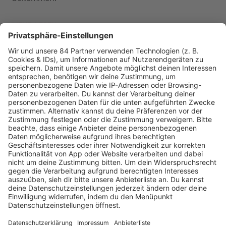
MEHR LESEN
PODCAST-GÄSTE: MEHR NEWS
HOME
RADIOS
barba radio
Lagerfeuer
Füße hoch
Schmusekatze
Song Contest
Mädelsabend