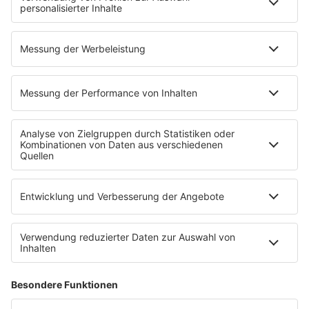
Todesursache
Niemand muss ein Promi sein
PROGRAMM
Mit den Waffeln einer Frau
SERVICE
Empfang
barba radio App
Impressum
Datenschutz
Datenschutz Facebook & Instagram
Datenschutzeinstellungen
Clubbedingungen
Allgemeine Teilnahmebedingungen
Werbung schalten
Waffel-Werbepartner