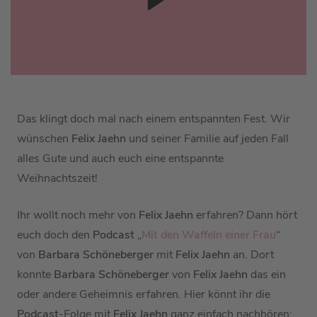
Das klingt doch mal nach einem entspannten Fest. Wir
wünschen
Felix Jaehn
und seiner Familie auf jeden Fall
alles Gute und auch euch eine entspannte
Weihnachtszeit!
Ihr wollt noch mehr von
Felix Jaehn
erfahren? Dann hört
euch doch den
Podcast
„
Mit den Waffeln einer Frau
“
von
Barbara Schöneberger
mit
Felix Jaehn
an. Dort
konnte
Barbara Schöneberger
von
Felix Jaehn
das ein
oder andere Geheimnis erfahren. Hier könnt ihr die
Podcast
-Folge mit
Felix Jaehn
ganz einfach nachhören: