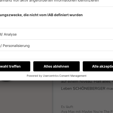
BARBA RADIO
NATIONAL
Barbara Schöneberger
hat e
T ABSPIELEN
Radio. Hier spielt die Musik.
Interviews. Und die restliche
Programm-Inhalte auf höch
journalistischen Niveau. Ode
auf einem Niveau. Halt alles,
Leben
SCHÖNEBERGER
mac
Es läuft:
Ava Max mit Maybe You’re The 