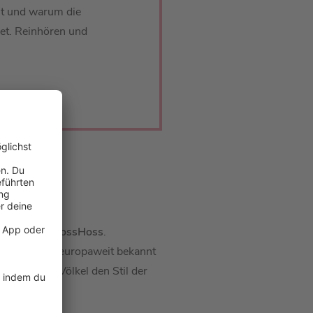
t und warum die
det. Reinhören und
r Band
The BossHoss
.
m die Band europaweit bekannt
 prägt Alec Völkel den Stil der