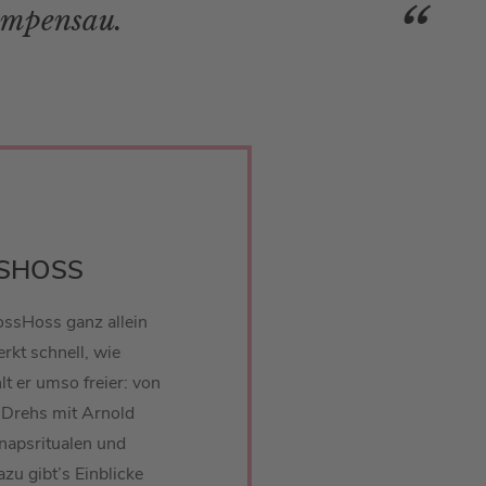
Rampensau.
SSHOSS
BossHoss ganz allein
rkt schnell, wie
lt er umso freier: von
Drehs mit Arnold
apsritualen und
zu gibt’s Einblicke