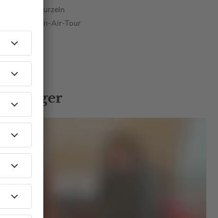
h zu ihren Wurzeln
n Sommer-Open-Air-Tour
tschlands.
nd Sänger