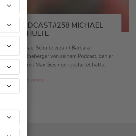
PODCAST#258 MICHAEL
SCHULTE
Michael Schulte erzählt Barbara
Schöneberger von seinem Podcast, den er
fast mit Max Giesinger gestartet hätte.
MEHR LESEN