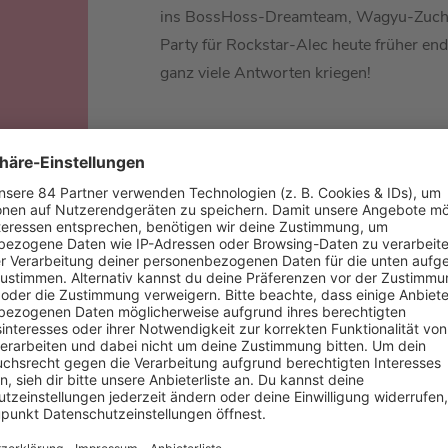
ins BossHoss-Dreamteam, Wagyu-Zuch
Party für Rockstar-Alec heute früher en
ganz viele Antworten kriegen!
 BARBARA SCHÖNEBERGER
 geboren und ist Sänger, Rhythmusgitarrist und Mitgründer de
formte er ab 2004 den markanten Country-Rock-Sound, mit de
 2005 mit dem Debütalbum
Internashville Urban Hymns
. Seitdem
isch als auch visuell als verantwortlicher Art Director.