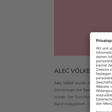
ALEC VÖLKEL BEI
Alec Völkel
wurde 1972 in Berlin
Gemeinsam mit
Sascha Vollmer
wurde. Der Durchbruch gelang
Band maßgeblich – sowohl musikal