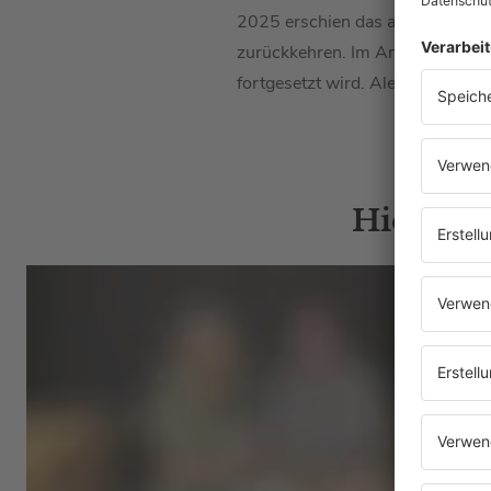
2025 erschien das aktuelle Stu
zurückkehren. Im Anschluss sta
fortgesetzt wird. Alec Völkel z
Hier gib