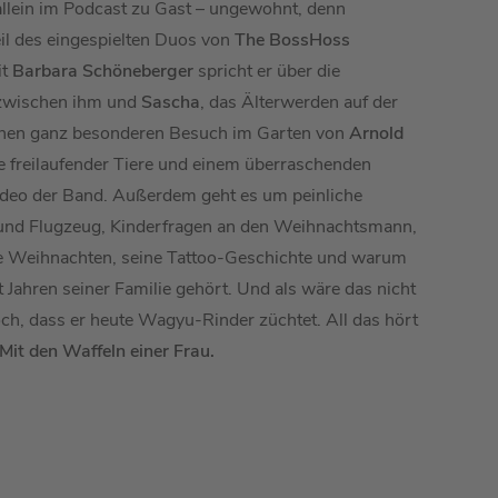
allein im Podcast zu Gast – ungewohnt, denn
eil des eingespielten Duos von
The BossHoss
it
Barbara Schöneberger
spricht er über die
 zwischen ihm und
Sascha
, das Älterwerden auf der
inen ganz besonderen Besuch im Garten von
Arnold
ve freilaufender Tiere und einem überraschenden
ideo der Band. Außerdem geht es um peinliche
und Flugzeug, Kinderfragen an den Weihnachtsmann,
he Weihnachten, seine Tattoo-Geschichte und warum
 Jahren seiner Familie gehört. Und als wäre das nicht
ch, dass er heute Wagyu-Rinder züchtet. All das hört
Mit den Waffeln einer Frau.