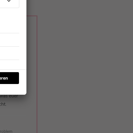
in eigenes
 Und die
n
stem
r zumindest
 was euer
ht.
Problem