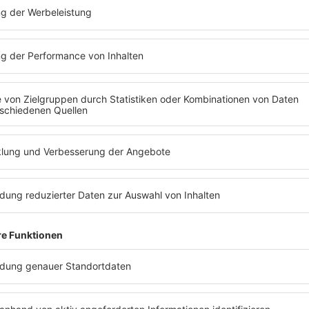
PODCAST #37 SARAH
CONNOR
Sängerin Sarah Connor bei Barbara
Schöneberger: Diese lebenswichtige
Entscheidung hat ihr Mann und Manager
am Flughafen für sie getroffen.
MEHR LESEN