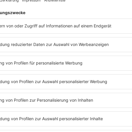
dioalbum
Back To The Boots
, mit dem The BossHoss musikalisc
rtete die gleichnamige Tour, die 2026 mit einer umfangreiche
ählt heute zu den bekanntesten Rock- und Country-Musikern Deu
t es noch mehr Sängerinnen u