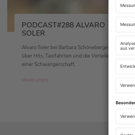
PODCAST#288 ALVARO
SOLER
Alvaro Soler bei Barbara Schöneberger
über Hits, Taxifahrten und die Vorteile
einer Schwangerschaft.
MEHR LESEN