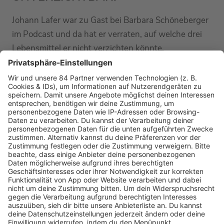
Johann Lafer war zu Gast bei Barbara Schöneberger
im Podcast und da hat er verraten, auf welche drei
Lebensmittel er nicht verzichten könnte.
MEHR LESEN
HOME
RADIOS
barba radio
Lagerfeuer
Füße hoch
Schmusekatze