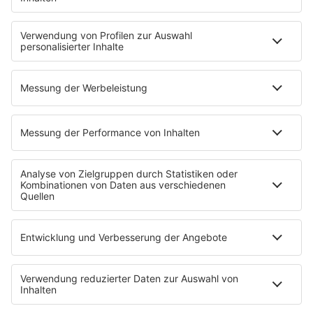
Erdbeerkäse
Fitness mit M.A.R.K
Glück in Worten
Todesursache
Niemand muss ein Promi sein
PROGRAMM
Mit den Waffeln einer Frau
SERVICE
Empfang
barba radio App
Impressum
Datenschutz
Datenschutz Facebook & Instagram
Datenschutzeinstellungen
Clubbedingungen
Allgemeine Teilnahmebedingungen