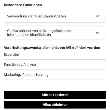
Werbung schalten
Waffel-Werbepartner
80s80s.de
90s90s.de
Schlagerplanetradio.com
1deutsch.de
WEIHNACHTSMUSIK.FM
© barba radio. Ein Baby von Barbara Schöneberger und
REGIOCAST.