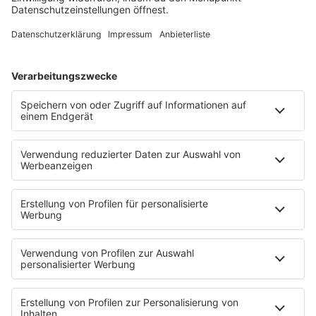
Song Contest
Mädelsabend
KnickKnack
Dinnerparty
Ich hasse Sport
Sonntag Morgen
Strandbar
Putzfimmel
Deutschpop
Deutsche Liebeslieder
PODCASTS
Mit den Waffeln einer Frau
Frühstück bei Barbara
Brave & One
NotAufnahme
"Bewerbung und Karriere"
Aber bitte mit Schlager