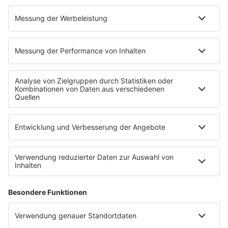
Niemand muss ein Promi sein
PROGRAMM
Mit den Waffeln einer Frau
SERVICE
Empfang
barba radio App
Impressum
Datenschutz
Datenschutz Facebook & Instagram
Datenschutzeinstellungen
Clubbedingungen
Allgemeine Teilnahmebedingungen
Werbung schalten
Waffel-Werbepartner
80s80s.de