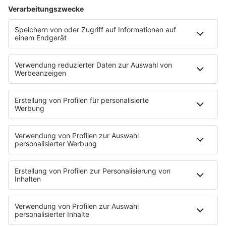
Ich hasse Sport
Sonntag Morgen
Strandbar
Putzfimmel
Deutschpop
Deutsche Liebeslieder
PODCASTS
Mit den Waffeln einer Frau
Frühstück bei Barbara
Brave & One
NotAufnahme
"Bewerbung und Karriere"
Aber bitte mit Schlager
Erdbeerkäse
Fitness mit M.A.R.K
Glück in Worten
Todesursache