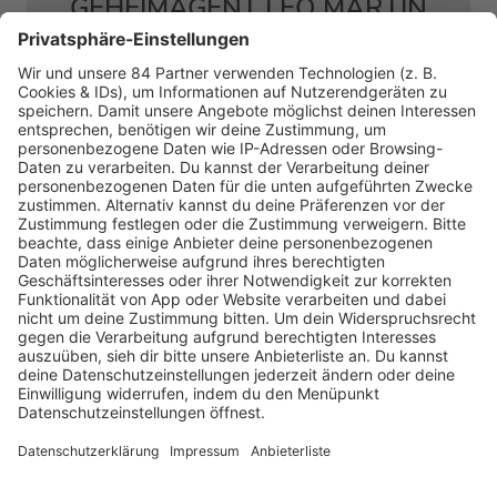
GEHEIMAGENT LEO MARTIN
MEHR LESEN
HOME
RADIOS
barba radio
Lagerfeuer
Füße hoch
Schmusekatze
Song Contest
Mädelsabend
KnickKnack
Dinnerparty