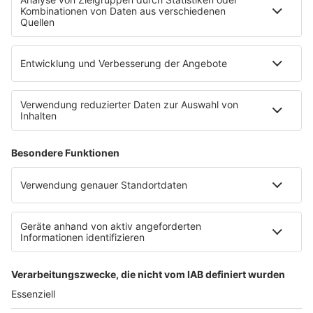
SERVICE
Empfang
barba radio App
Impressum
Datenschutz
Datenschutz Facebook & Instagram
Datenschutzeinstellungen
Clubbedingungen
Allgemeine Teilnahmebedingungen
Werbung schalten
Waffel-Werbepartner
80s80s.de
90s90s.de
Schlagerplanetradio.com
1deutsch.de
WEIHNACHTSMUSIK.FM