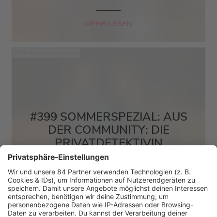
MEHR LESEN
Mit den Waffeln einer Frau
#399 SOMMERSPEZIAL: AUS
DER COMMUNITY: DIE
PRIVATDETEKTIVIN
MEHR LESEN