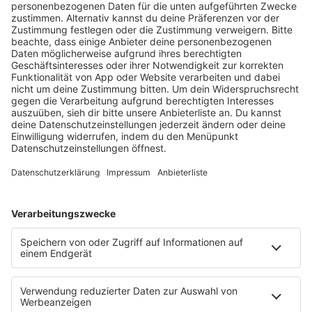
HOME
RADIOS
barba radio
Lagerfeuer
Füße hoch
Schmusekatze
Song Contest
Mädelsabend
KnickKnack
Dinnerparty
Ich hasse Sport
Sonntag Morgen
Strandbar
Putzfimmel
Deutschpop
Deutsche Liebeslieder