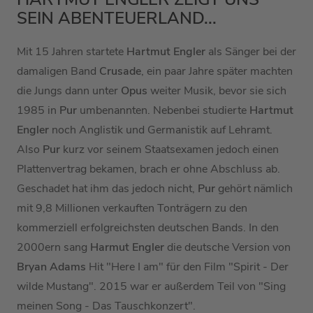
SEIN ABENTEUERLAND...
Mit 15 Jahren startete
Hartmut Engler
als Sänger bei der
damaligen Band
Crusade
, ein paar Jahre später machten
die Jungs dann unter
Opus
weiter Musik, bevor sie sich
1985 in
Pur
umbenannten. Nebenbei studierte
Hartmut
Engler
noch Anglistik und Germanistik auf Lehramt.
Also
Pur
kurz vor seinem Staatsexamen jedoch einen
Plattenvertrag bekamen, brach er ohne Abschluss ab.
Geschadet hat ihm das jedoch nicht,
Pur
gehört nämlich
mit 9,8 Millionen verkauften Tonträgern zu den
kommerziell erfolgreichsten deutschen Bands. In den
2000ern sang
Harmut Engler
die deutsche Version von
Bryan Adams
Hit "Here I am" für den Film "Spirit - Der
wilde Mustang". 2015 war er außerdem Teil von "Sing
meinen Song - Das Tauschkonzert".