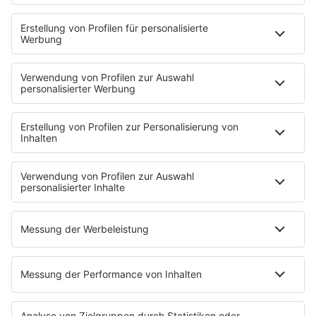
PODCASTS
Mit den Waffeln einer Frau
Frühstück bei Barbara
Brave & One
NotAufnahme
"Bewerbung und Karriere"
Aber bitte mit Schlager
Erdbeerkäse
Fitness mit M.A.R.K
Glück in Worten
Todesursache
Niemand muss ein Promi sein
PROGRAMM
Mit den Waffeln einer Frau