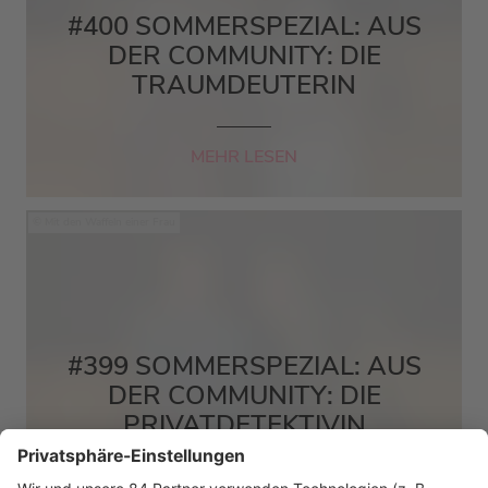
#400 SOMMERSPEZIAL: AUS
DER COMMUNITY: DIE
TRAUMDEUTERIN
MEHR LESEN
Mit den Waffeln einer Frau
#399 SOMMERSPEZIAL: AUS
DER COMMUNITY: DIE
PRIVATDETEKTIVIN