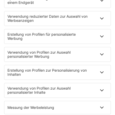
Strandbar
Putzfimmel
Deutschpop
Deutsche Liebeslieder
PODCASTS
Mit den Waffeln einer Frau
Frühstück bei Barbara
Brave & One
NotAufnahme
"Bewerbung und Karriere"
Aber bitte mit Schlager
Erdbeerkäse
Fitness mit M.A.R.K
Glück in Worten
Todesursache
Niemand muss ein Promi sein