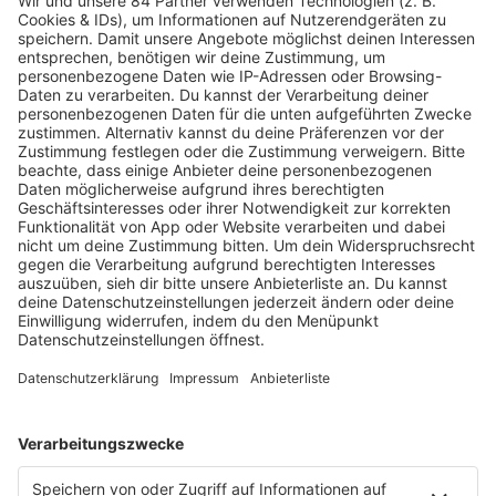
MEHR LESEN
HOME
RADIOS
barba radio
Lagerfeuer
Füße hoch
Schmusekatze
Song Contest
Mädelsabend
KnickKnack
Dinnerparty
Ich hasse Sport
Sonntag Morgen