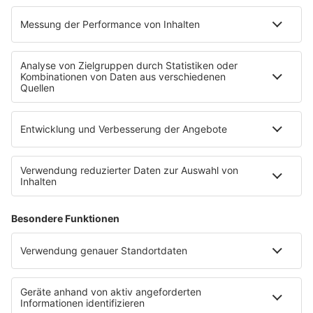
PROGRAMM
Mit den Waffeln einer Frau
SERVICE
Empfang
barba radio App
Impressum
Datenschutz
Datenschutz Facebook & Instagram
Datenschutzeinstellungen
Clubbedingungen
Allgemeine Teilnahmebedingungen
Werbung schalten
Waffel-Werbepartner
80s80s.de
90s90s.de
Schlagerplanetradio.com
1deutsch.de