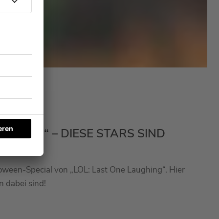
UGHING“ – DIESE STARS SIND
loween-Special von „LOL: Last One Laughing“. Hier
n dabei sind!