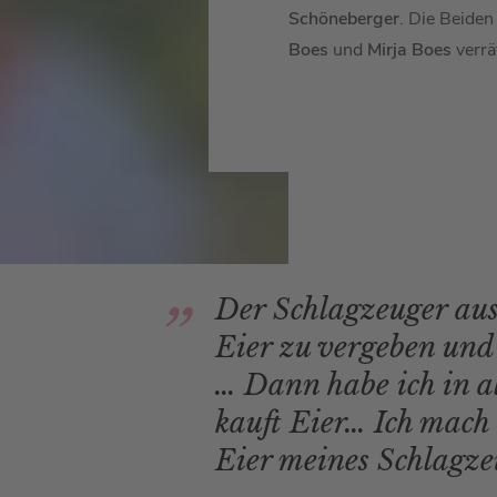
Schöneberger
. Die Beide
Boes
und
Mirja Boes
verrä
Der Schlagzeuger au
Eier zu vergeben und i
… Dann habe ich in al
kauft Eier… Ich mach 
Eier meines Schlagze