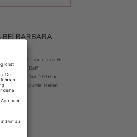
S BEI BARBARA
em Namen 2001 auch ihren Hit
en
Comedians
Ralf
reisten Drei“. Von 2010 bis
is
nominiert wurde.
Neben
 Vue“.