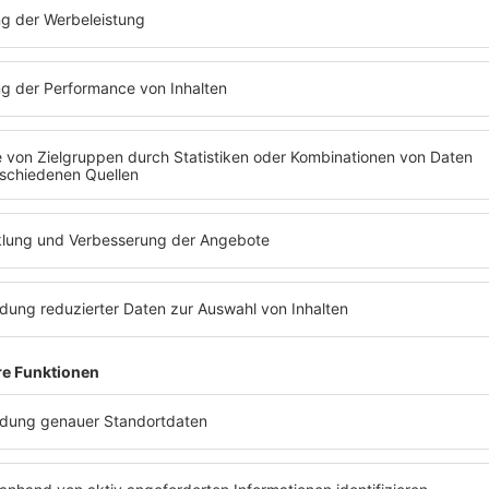
Heute startet das Halloween-
wir alle Infos für euch!
MEHR LESEN
 HALLOWEEN-
 ein Halloween-Special von
nfos dazu und wann es losgeht!