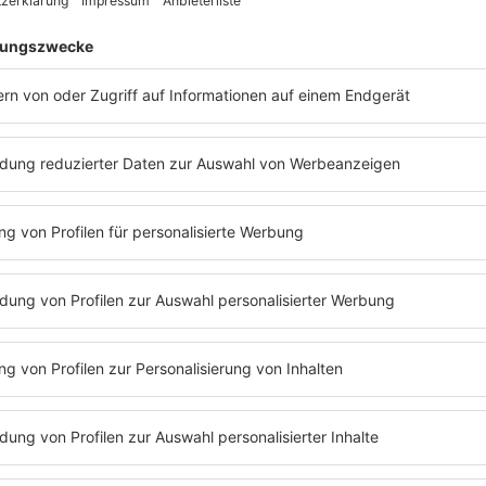
arolin Kebekus
? Warum
Carolin Kebekus
Mettbrötchen nicht me
dcast.
Oder
Podcast#130
mit
Annette Frier
?
Barbara Schöne
G und
Annette Frier
verrät, warum sie sich bei einer Preisverlei
ngelegt hat.
News zu Mirja Boes
21.10.2024
„LOL: LAST ONE L
STARTET HEUTE!