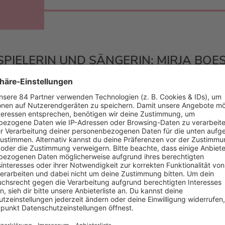
SPIELERIN UND SÄNGERIN: MIRJA BOE
rem Künstlernamen „Möhre“ auf und veröffentlichte unter dies
rja Boes
regelmäßig im Fernsehen zu sehen. Zusammen mit d
pielte
sie bis Ende 2006 Sketche in der Comedysendung
„Die D
ch bin Boes“, mit der sie zweimal für den Deutschen Comedypre
uftritten hat
Mirja Boes
auch noch ein Restaurant namens „Villa
 MEHR WITZIGE FRAUEN!