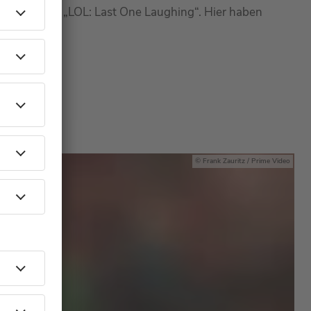
Special von „LOL: Last One Laughing“. Hier haben
Frank Zauritz / Prime Video