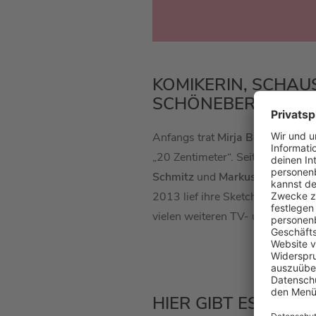
KOMIKERIN, SCHAU
SCHÖNEBERGER!
Anfangs trat
Mirja Boes
unter ih
„20 Zentimeter“.
Seit 2002 ist
Mi
Schmitz
und
Markus Majowski
s
2013 lief ihre Sketch-Comedy „I
vielen weiteren TV- und Bühnena
HIER GIBT ES NOCH