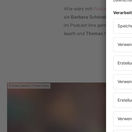
Wie wärs mit
Podcast#68
mit
C
sie
Barbara Schöneberger
im Po
im Podcast ihre gemeinsame W
Jauch
und
Thomas Gottschalk
a
Frank Zauritz / Prime Video