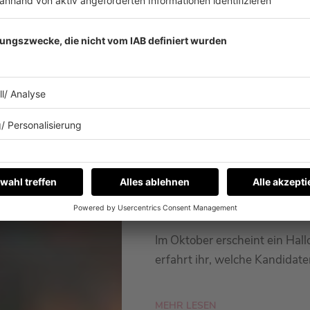
14.08.2024
„LOL: LAST ONE LA
DABEI!
Im Oktober erscheint ein Hal
erfahrt ihr, welche Kandidate
MEHR LESEN