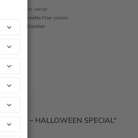
hr sehen kann, verrät
berger
und
Annette Frier
planen
hung fast mit
Günther
AUGHING – HALLOWEEN SPECIAL“