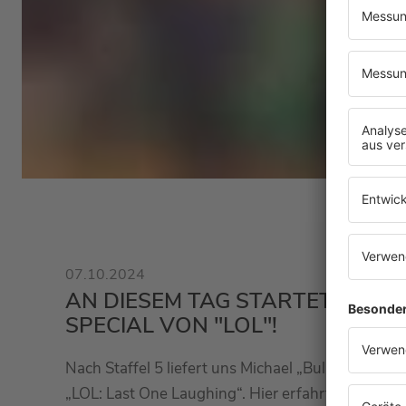
07.10.2024
AN DIESEM TAG STARTET DAS
SPECIAL VON "LOL"!
Nach Staffel 5 liefert uns Michael „Bully“ Herbig
„LOL: Last One Laughing“. Hier erfahrt ihr alle I