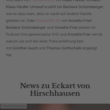
Wie wärs mit
Podcast#132
mit
Klaas Heufer-Umlauf
?
Klaas Heufer-Umlauf
erzählt bei
Barbara Schöneberger
,
wie es dazu kam, dass er nackt auf andere Nackte
gefallen ist. Oder
Podcast#130
mit
Annette Frier
!
Barbara Schöneberger
und
Annette Frier
planen im
Podcast ihre gemeinsame WG und
Annette Frier
verrät,
warum sie sich bei einer Preisverleihung fast
mit
Günther Jauch
und
Thomas Gottschalk
angelegt
hat.
News zu Eckart von
Hirschhausen
Dominik Butzmann