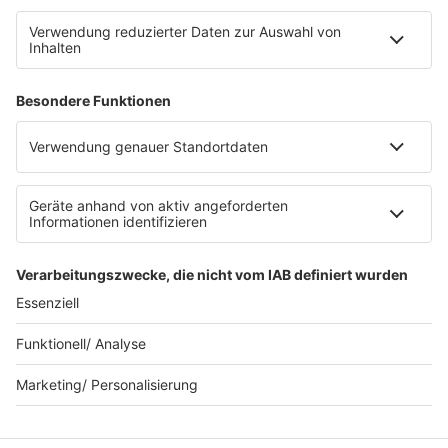
Datenschutz Facebook & Instagram
Datenschutzeinstellungen
Clubbedingungen
Allgemeine Teilnahmebedingungen
Werbung schalten
Waffel-Werbepartner
80s80s.de
90s90s.de
Schlagerplanetradio.com
1deutsch.de
WEIHNACHTSMUSIK.FM
© barba radio. Ein Baby von Barbara Schöneberger und
REGIOCAST.