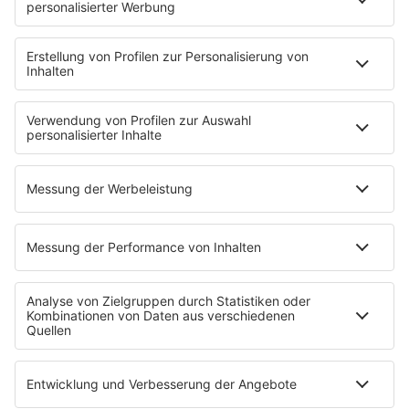
NotAufnahme
"Bewerbung und Karriere"
Aber bitte mit Schlager
Erdbeerkäse
Fitness mit M.A.R.K
Glück in Worten
Todesursache
Niemand muss ein Promi sein
PROGRAMM
Mit den Waffeln einer Frau
SERVICE
Empfang
barba radio App
Impressum
Datenschutz