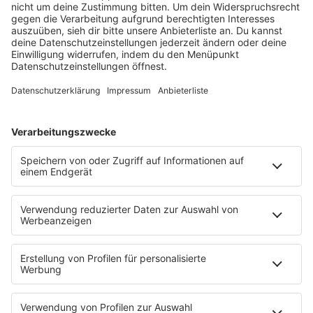
barba radio
Lagerfeuer
Füße hoch
Schmusekatze
Song Contest
Mädelsabend
KnickKnack
Dinnerparty
Ich hasse Sport
Sonntag Morgen
Strandbar
Putzfimmel
Deutschpop
Deutsche Liebeslieder
PODCASTS
Mit den Waffeln einer Frau
Frühstück bei Barbara
Brave & One