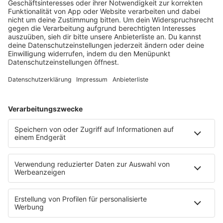
RADIOS
barba radio
Lagerfeuer
Füße hoch
Schmusekatze
Song Contest
Mädelsabend
KnickKnack
Dinnerparty
Ich hasse Sport
Sonntag Morgen
Strandbar
Putzfimmel
Deutschpop
Deutsche Liebeslieder
PODCASTS
Mit den Waffeln einer Frau