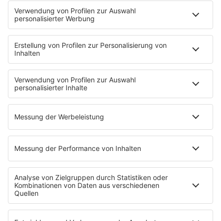
Frühstück bei Barbara
Brave & One
NotAufnahme
"Bewerbung und Karriere"
Aber bitte mit Schlager
Erdbeerkäse
Fitness mit M.A.R.K
Glück in Worten
Todesursache
Niemand muss ein Promi sein
PROGRAMM
Mit den Waffeln einer Frau
SERVICE
Empfang
barba radio App
Impressum