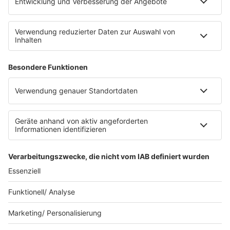
Datenschutz
Datenschutz Facebook & Instagram
Datenschutzeinstellungen
Clubbedingungen
Allgemeine Teilnahmebedingungen
Werbung schalten
Waffel-Werbepartner
80s80s.de
90s90s.de
Schlagerplanetradio.com
1deutsch.de
WEIHNACHTSMUSIK.FM
© barba radio. Ein Baby von Barbara Schöneberger und
REGIOCAST.