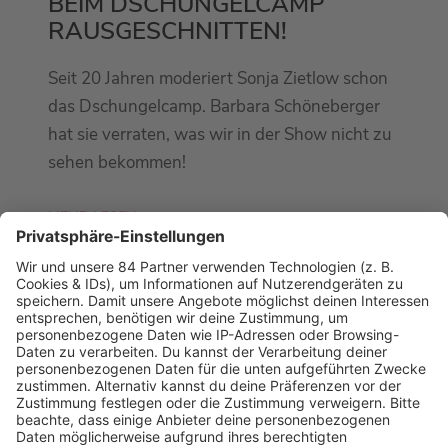
BEIM DSCHUNGELCAMP
RAUSGESCHNITTEN!
Seit 20 Jahren moderiert Sonja Zietlow schon
das Dschungelcamp. Barbara Schöneberger
hat sie verraten, was wir in der Show nicht zu
sehen bekommen!
MEHR LESEN
PODCAST-GÄSTE: MEHR NEWS
HOME