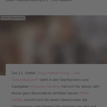
RTL / Boris Breuer
Die 11. Staffel „
Sing meinen Song – Das
Tauschkonzert
“ steht in den Startlöchern und
Gastgeber
Johannes Oerding
hat sich für dieses Jahr
etwas ganz Besonderes einfallen lassen:
Peter
Maffay
mischt sich für einen Abend unter die
Sängerinnen und Sänger! Wir können uns also auf