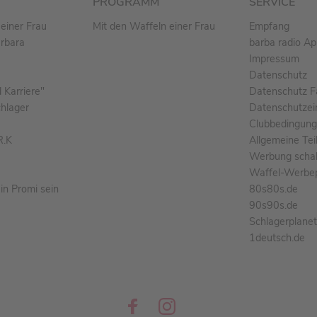
PROGRAMM
SERVICE
einer Frau
Mit den Waffeln einer Frau
Empfang
arbara
barba radio A
Impressum
Datenschutz
Karriere"
Datenschutz F
chlager
Datenschutzei
Clubbedingun
R.K
Allgemeine Te
Werbung schal
Waffel-Werbe
n Promi sein
80s80s.de
90s90s.de
Schlagerplane
1deutsch.de