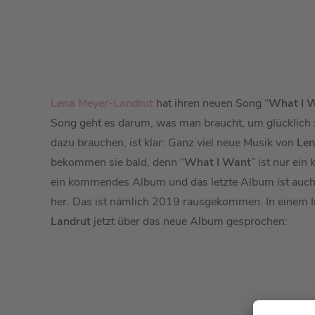
Lena Meyer-Landrut
hat ihren neuen Song “
What I 
Song geht es darum, was man braucht, um glücklich
dazu brauchen, ist klar: Ganz viel neue Musik von
Len
bekommen sie bald, denn “
What I Want
” ist nur ein
ein kommendes Album und das letzte Album ist auch
her. Das ist nämlich 2019 rausgekommen. In einem I
Landrut
jetzt über das neue Album gesprochen: