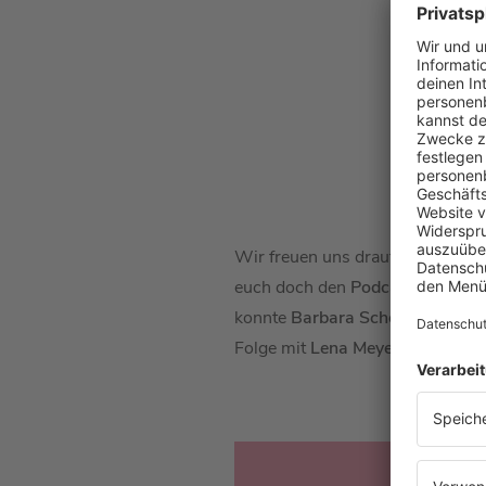
Wir freuen uns drauf. Egal ob 
euch doch den
Podcast
„
Mit den
konnte
Barbara Schöneberger
an
Folge mit
Lena Meyer-Landrut
ga