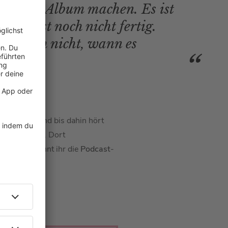
Fall ein Album machen. Es ist
er es ist noch nicht fertig.
ch noch nicht, wann es
auskommt. Und bis dahin hört
r-Landrut
an. Dort
n. Hier könnt ihr die
Podcast
-