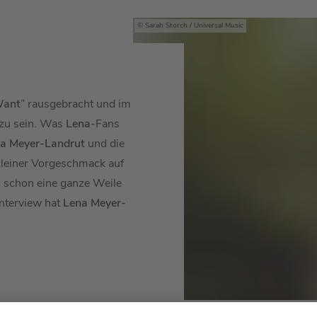
Sarah Storch / Universal Music
Want
” rausgebracht und im
 zu sein. Was
Lena
-Fans
a Meyer-Landrut
und die
 kleiner Vorgeschmack auf
 schon eine ganze Weile
nterview hat
Lena Meyer-