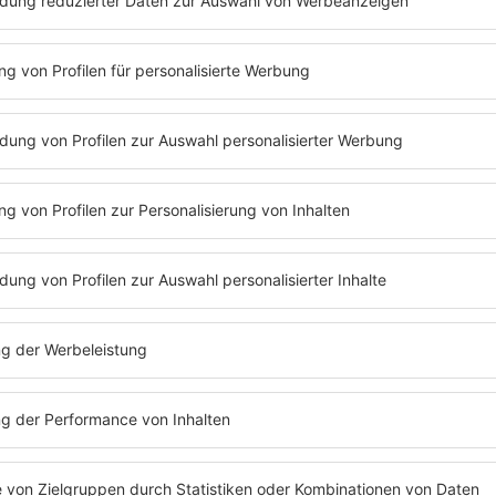
Folge 31 | 17.06.2019 | 53:00
LENA MEYER-LANDRUT
Hier werden prominente Männer bewerte
Gebrauchtwagen und es wird über Unte
philosophiert. Außerdem versucht Lena 
Barbara Schöneberger eeeendlich ein Sho
Fotograf Paul Ripke zu besorgen! Ist sie 
nicht? Das hört ihr in dieser Folge.