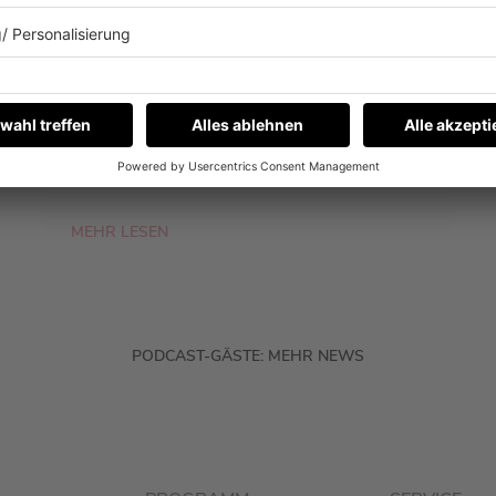
NICHT?
Fynn Kliemann war zu Gast bei Barbara
Schöneberger im Podcast „Mit den
Waffeln einer Frau“. Und ja, es geht auch
um eine Sache, die er nicht kann.
MEHR LESEN
PODCAST-GÄSTE: MEHR NEWS