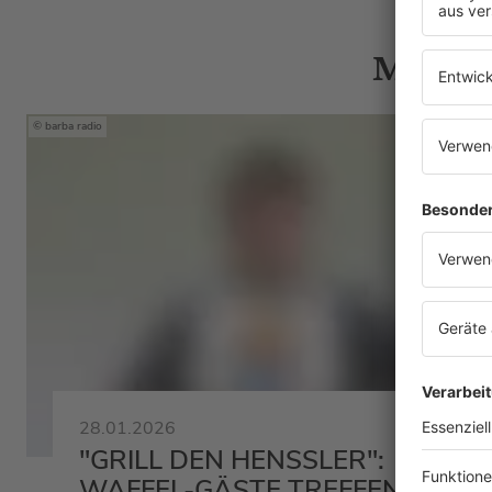
Mehr N
barba radio
28.01.2026
"GRILL DEN HENSSLER":
WAFFEL-GÄSTE TREFFEN