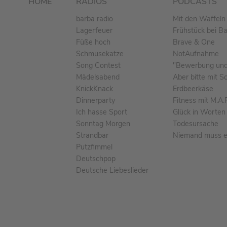
HOME
RADIOS
PODCASTS
barba radio
Mit den Waffeln 
Lagerfeuer
Frühstück bei B
Füße hoch
Brave & One
Schmusekatze
NotAufnahme
Song Contest
"Bewerbung und 
Mädelsabend
Aber bitte mit S
KnickKnack
Erdbeerkäse
Dinnerparty
Fitness mit M.A.
Ich hasse Sport
Glück in Worten
Sonntag Morgen
Todesursache
Strandbar
Niemand muss ei
Putzfimmel
Deutschpop
Deutsche Liebeslieder