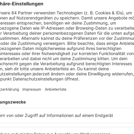
Ich möchte auf jeden 
quasi in der Mache, ab
Deswegen weiß ich au
kommt.
LENA MEYER-LANDRUT
das Album heute, morgen, übermorgen oder noch etwas später r
 Waffeln einer Frau
“ von
Barbara Schöneberger
mit
Lena Meye
 das ein oder andere Geheimnis von
Lena Meyer-Landrut
komme
nz einfach nachhören: