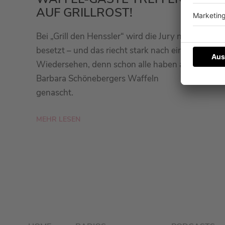
AUF GRILLROST!
Bei „Grill den Henssler“ wird die Jury neu
besetzt – und das riecht stark nach einem
Wiedersehen, denn schon alle haben an
Barbara Schönebergers Waffeln
genascht.
MEHR LESEN