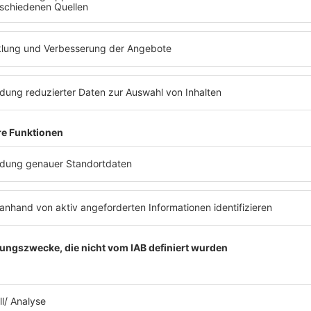
ews zu Barbara Schönebergers
Mit den Waffeln einer Frau
26.01.2026
WAS KANN FYNN
KLIEMANN EIGENTLICH