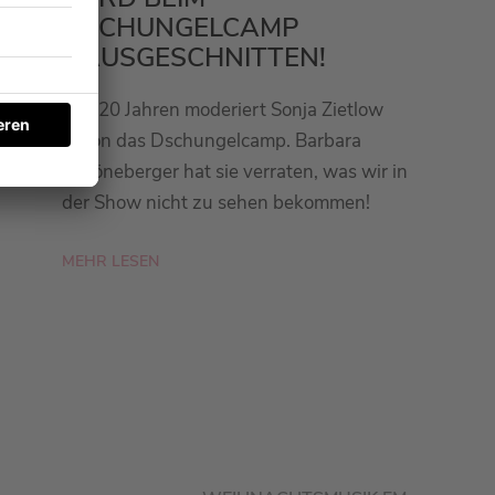
DSCHUNGELCAMP
RAUSGESCHNITTEN!
Seit 20 Jahren moderiert Sonja Zietlow
schon das Dschungelcamp. Barbara
Schöneberger hat sie verraten, was wir in
der Show nicht zu sehen bekommen!
MEHR LESEN