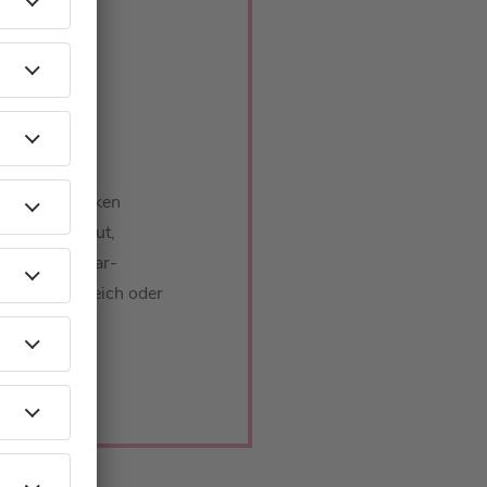
t wie
rwäsche-Tücken
Meyer-Landrut,
oting bei Star-
dabei erfolgreich oder