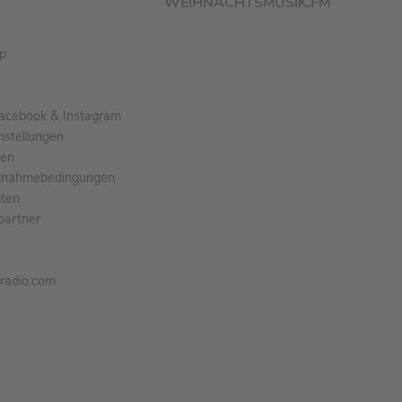
WEIHNACHTSMUSIK.FM
pp
acebook & Instagram
nstellungen
gen
ilnahmebedingungen
ten
partner
tradio.com